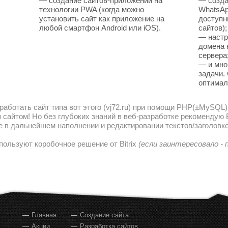
— создание сайтов-приложений на
— созда
технологии PWA (когда можно
WhatsAp
установить сайт как приложение на
доступн
любой смартфон Android или iOS).
сайтов);
— настр
домена 
сервера
— и мно
задачи.
оптимал
работать сайт типа вот этого (vj72.ru) при помощи PHP(±MySQL)
сайтом! Но без глубоких знаний в веб-разработке рекомендую В
е в дальнейшем наполнении и редактировании текстов/заголовко
пользуют коробочное решение от Bitrix
(если заинтересовало -
Главная
Создание сайта
Акции
Разработка сайтов