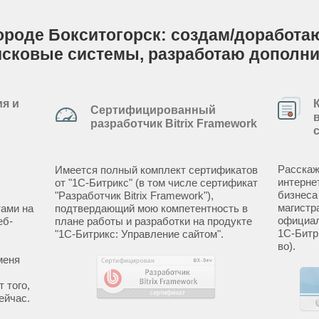
ороде Бокситогорск: создам/доработаю 
исковые системы, разработаю дополн
я и
Сертифицированный
разработчик Bitrix Framework
Расскаж
Имеется полный комплект сертификатов
интерне
от "1С-Битрикс" (в том числе сертификат
бизнеса
"Разработчик Bitrix Framework"),
магистр
ами на
подтвердающий мою компетентность в
официал
еб-
плане работы и разработки на продукте
1С-Битр
"1С-Битрикс: Управление сайтом".
во).
меня
 того,
ейчас.