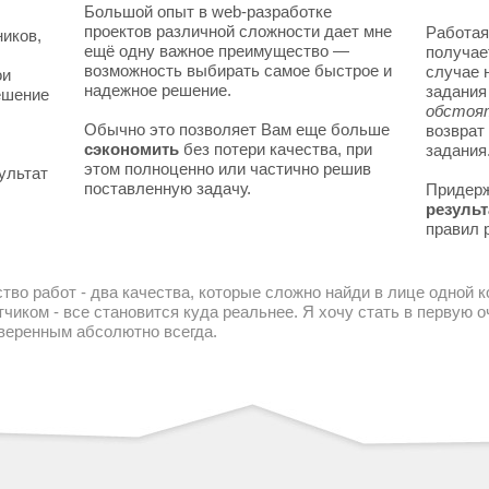
Большой опыт в web-разработке
проектов различной сложности дает мне
Работая
ников,
ещё одну важное преимущество —
получае
возможность выбирать самое быстрое и
случае 
ои
надежное решение.
задани
решение
обстоя
Обычно это позволяет Вам еще больше
возврат
сэкономить
без потери качества, при
задания
этом полноценно или частично решив
ультат
поставленную задачу.
Придер
результ
правил 
тво работ - два качества, которые сложно найди в лице одной 
чиком - все становится куда реальнее. Я хочу стать в первую
уверенным абсолютно всегда.