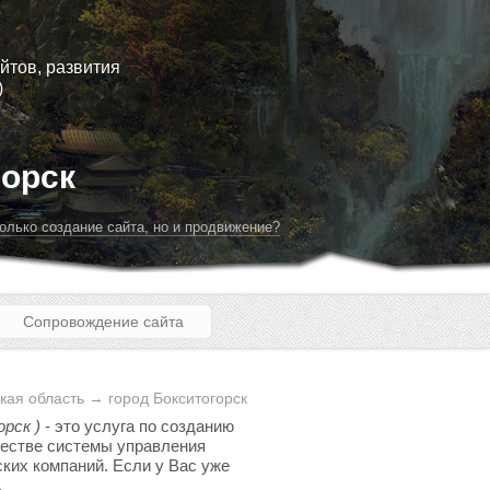
йтов, развития
)
горск
олько создание сайта, но и продвижение?
Сопровождение сайта
кая область → город Бокситогорск
орск )
- это услуга по созданию
ачестве системы управления
ских компаний. Если у Вас уже
.