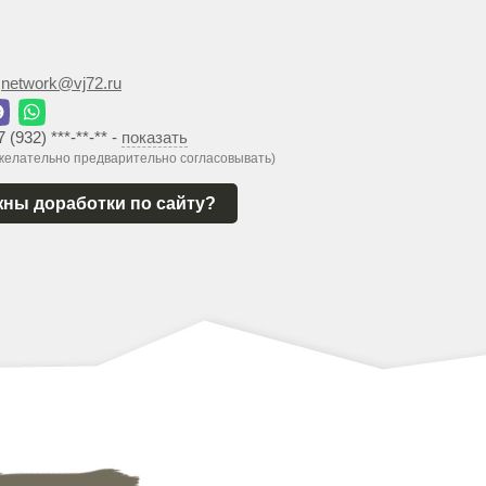
:
network@vj72.ru
7 (932) ***-**-**
-
показать
 желательно предварительно согласовывать)
ны доработки по сайту?