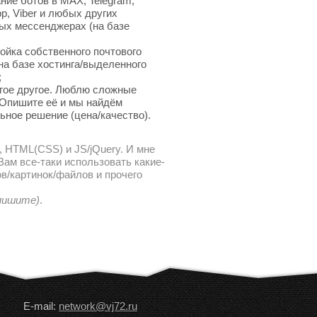
ние ботов в MAX, Telegram,
p, Viber и любых других
ых мессенджерах (на базе
ойка собственного почтового
на базе хостинга/выделенного
;
гое другое. Люблю сложные
 Опишите её и мы найдём
ьное решение (цена/качество).
, HTML(CSS) и JS/jQuery. И мне
ам все-таки использовать какие-
в/картинок/файлов и прочего
 пишите)
.
E-mail:
network@vj72.ru