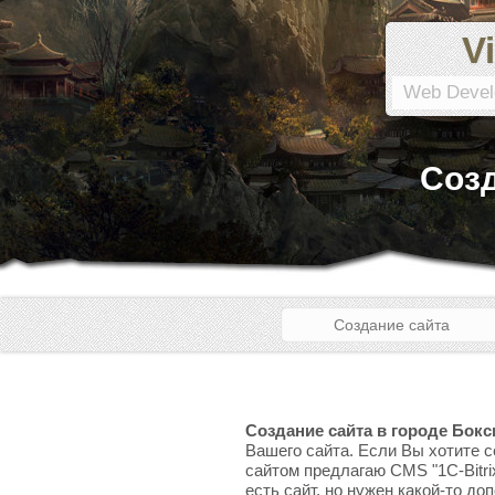
Vi
Web Devel
Созд
Создание сайта
Создание сайта в городе Бокс
Вашего сайта. Если Вы хотите с
сайтом предлагаю CMS "1C-Bitri
есть сайт, но нужен какой-то до