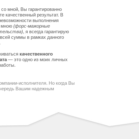
 со мной, Вы гарантированно
те качественный результат. В
невозможности выполнения
я мною
(форс-мажорные
тельства)
, я всегда гарантирую
 всей суммы в рамках данного
.
живаться
качественного
ата
— это одно из моих личных
работы.
компании-исполнителя. Но когда Вы
 очередь Вашим надежным