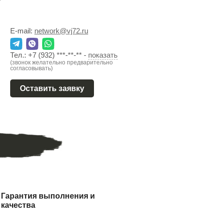
E-mail:
network@vj72.ru
Тел.:
+7 (932) ***-**-**
-
показать
(звонок желательно предварительно
согласовывать)
Оставить заявку
Гарантия выполнения и
качества