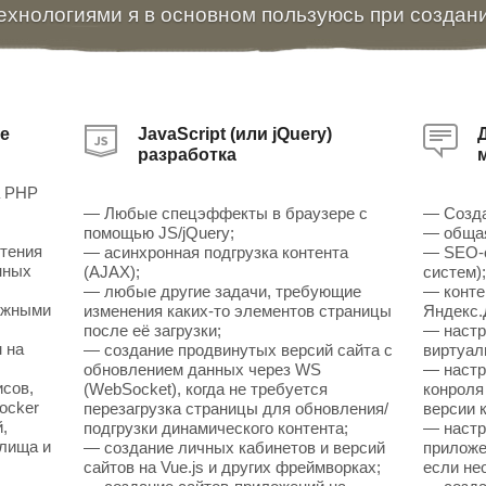
ехнологиями я в основном пользуюсь при создан
е
JavaScript (или jQuery)
разработка
а PHP
— Любые спецэффекты в браузере с
— Созда
помощью JS/jQuery;
— общая
чтения
— асинхронная подгрузка контента
— SEO-о
нных
(AJAX);
систем)
— любые другие задачи, требующие
— конте
ожными
изменения каких-то элементов страницы
Яндекс.
после её загрузки;
— настр
 на
— создание продвинутых версий сайта с
виртуал
обновлением данных через WS
— настр
исов,
(WebSocket), когда не требуется
конроля
ocker
перезагрузка страницы для обновления/
версии к
,
подгрузки динамического контента;
— настр
илища и
— создание личных кабинетов и версий
приложен
сайтов на Vue.js и других фреймворках;
если не