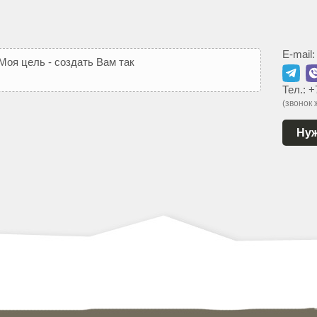
E-mail
М
о
я
ц
е
л
ь
-
с
о
з
д
а
т
ь
В
а
м
т
а
к
о
й
с
а
й
т
,
к
о
т
о
р
ы
й
п
Тел.:
+
(звонок
Нуж