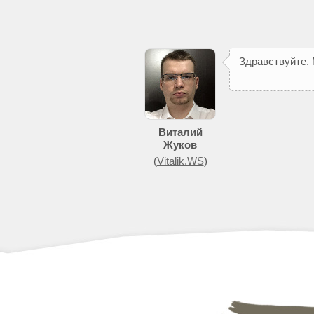
З
д
р
а
в
с
т
в
у
й
т
е
.
Виталий
Жуков
(
Vitalik.WS
)