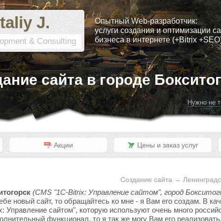
taliy J.
Опытный Web-разработчик:
услуги создания и оптимизации са
бизнеса в интернете (+Bitrix +SEO
opment & Consulting
ание сайта в городе Боксито
Нужно не т
Акции
Цены и заказ услуг
Создание сайта → Ленинградс
итогорск
(CMS "1C-Bitrix: Управление сайтом", город Бокситог
ебе новый сайт, то обращайтесь ко мне - я Вам его создам. В к
x: Управление сайтом", которую используют очень много россий
полнительный функционал, то я так же могу Вам его реализовать