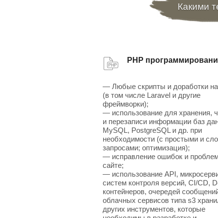
Какими т
PHP программировани
— Любые скрипты и доработки н
(в том числе Laravel и другие
фреймворки);
— использование для хранения, 
и перезаписи информации баз да
MySQL, PostgreSQL и др. при
необходимости (с простыми и сл
запросами; оптимизация);
— исправление ошибок и проблем
сайте;
— использование API, микросерв
систем контроля версий, CI/CD, D
контейнеров, очередей сообщений
облачных сервисов типа s3 хран
других инструментов, которые
необходимы в разработке и