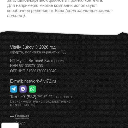
заголовков/картинок/файлов и прочего контента.
Для напримера: многие компании используют
коробочное решение от Bitrix
(если заинтересовало -
пишите)
.
Vitaliy Jukov © 2026 год
,
оферта
политика обработки ПД
ИП Жуков Виталий Викторович
ИНН 861006791093
ОГРНИП 315861700012040
E-mail:
network@vj72.ru
Тел.:
+7 (932) ***-**-**
-
показать
(звонок желательно предварительно
согласовывать)
Главная
Акции