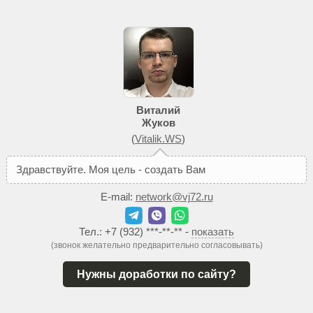
Виталий
Жуков
(
Vitalik.WS
)
З
д
р
а
в
с
т
в
у
й
т
е
.
М
о
я
ц
е
л
ь
-
с
о
з
д
а
т
ь
В
а
м
т
а
к
о
й
с
а
й
т
E-mail:
network@vj72.ru
Тел.:
+7 (932) ***-**-**
-
показать
(звонок желательно предварительно согласовывать)
Нужны доработки по сайту?