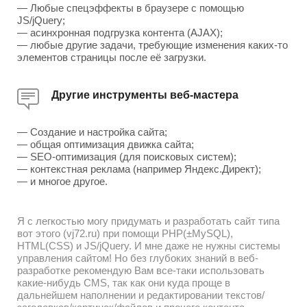
— Любые спецэффекты в браузере с помощью
JS/jQuery;
— асинхронная подгрузка контента (AJAX);
— любые другие задачи, требующие изменения каких-то
элементов страницы после её загрузки.
Другие инструменты веб-мастера
— Создание и настройка сайта;
— общая оптимизация движка сайта;
— SEO-оптимизация (для поисковых систем);
— контекстная реклама (например Яндекс.Директ);
— и многое другое.
Я с легкостью могу придумать и разработать сайт типа
вот этого (vj72.ru) при помощи PHP(±MySQL),
HTML(CSS) и JS/jQuery. И мне даже не нужны системы
управления сайтом! Но без глубоких знаний в веб-
разработке рекомендую Вам все-таки использовать
какие-нибудь CMS, так как они куда проще в
дальнейшем наполнении и редактировании текстов/