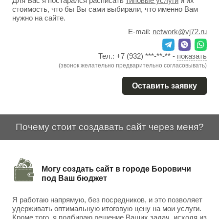
Для Вас я постарался расписать
типовые услуги
и их
стоимость, что бы Вы сами выбирали, что именно Вам
нужно на сайте.
E-mail:
network@vj72.ru
Тел.:
+7 (932) ***-**-**
-
показать
(звонок желательно предварительно согласовывать)
Оставить заявку
Почему стоит создавать сайт через меня?
Могу создать сайт в городе Боровичи
под Ваш бюджет
Я работаю напрямую, без посредников, и это позволяет
удерживать оптимальную итоговую цену на мои услуги.
Кроме того, я подбираю решение Ваших задач, исходя из