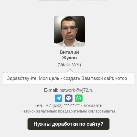
Виталий
Жуков
(
Vitalik.WS
)
З
д
р
а
в
с
т
в
у
й
т
е
.
М
о
я
ц
е
л
ь
-
с
о
з
д
а
т
ь
В
а
м
т
а
к
о
й
с
а
й
т
,
к
о
т
о
р
ы
й
п
о
м
о
ж
е
т
E-mail:
network@vj72.ru
Тел.:
+7 (932) ***-**-**
-
показать
(звонок желательно предварительно согласовывать)
Нужны доработки по сайту?