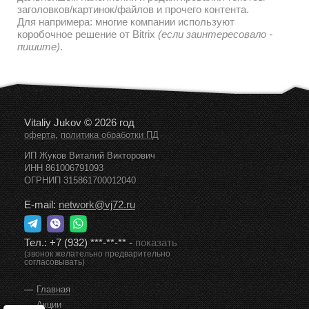
дальнейшем наполнении и редактировании текстов/
заголовков/картинок/файлов и прочего контента.
Для напримера: многие компании используют
коробочное решение от Bitrix
(если заинтересовало -
пишите)
.
Vitaliy Jukov © 2026 год
,
оферта
политика обработки ПД
ИП Жуков Виталий Викторович
ИНН 861006791093
ОГРНИП 315861700012040
E-mail:
network@vj72.ru
Тел.:
+7 (932) ***-**-**
-
показать
(звонок желательно предварительно
согласовывать)
Главная