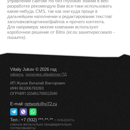
управления сайтом! Но без глубоких знаний в веб-
разработке рекомендую Вам все-таки использовать
какие-нибудь CMS, так как они куда проще в
дальнейшем наполнении и редактировании текстов/
заголовков/картинок/файлов и прочего контента.
Для напримера: многие компании используют
коробочное решение от Bitrix
(если заинтересовало -
пишите)
.
Vitaliy Jukov © 2026 год
,
оферта
политика обработки ПД
ИП Жуков Виталий Викторович
ИНН 861006791093
ОГРНИП 315861700012040
E-mail:
network@vj72.ru
Тел.:
+7 (932) ***-**-**
-
показать
(звонок желательно предварительно
согласовывать)