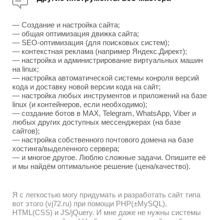
— Создание и настройка сайта;
— общая оптимизация движка сайта;
— SEO-оптимизация (для поисковых систем);
— контекстная реклама (например Яндекс.Директ);
— настройка и администрирование виртуальных машин
на linux;
— настройка автоматической системы конроля версий
кода и доставку новой версии кода на сайт;
— настройка любых инструментов и приложений на базе
linux (и контейнеров, если необходимо);
— создание ботов в MAX, Telegram, WhatsApp, Viber и
любых других доступных мессенджерах (на базе
сайтов);
— настройка собственного почтового домена на базе
хостинга/выделенного сервера;
— и многое другое. Люблю сложные задачи. Опишите её
и мы найдём оптимальное решение (цена/качество).
Я с легкостью могу придумать и разработать сайт типа
вот этого (vj72.ru) при помощи PHP(±MySQL),
HTML(CSS) и JS/jQuery. И мне даже не нужны системы