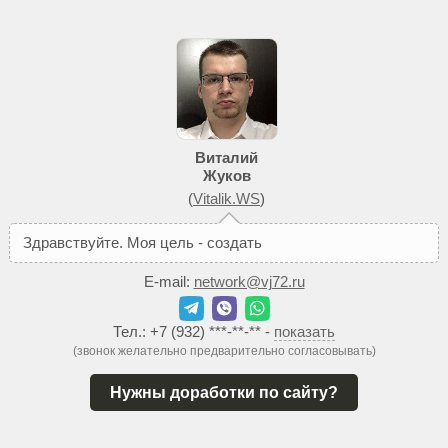
Виталий
Жуков
(
Vitalik.WS
)
З
д
р
а
в
с
т
в
у
й
т
е
.
М
о
я
ц
е
л
ь
-
с
о
з
д
а
т
ь
В
а
м
т
а
к
о
й
E-mail:
network@vj72.ru
Тел.:
+7 (932) ***-**-**
-
показать
(звонок желательно предварительно согласовывать)
Нужны доработки по сайту?