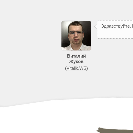
З
д
р
а
в
с
т
в
у
й
т
е
.
Виталий
Жуков
(
Vitalik.WS
)