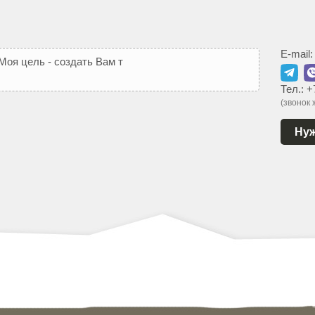
E-mail
М
о
я
ц
е
л
ь
-
с
о
з
д
а
т
ь
В
а
м
т
а
к
о
й
с
а
й
т
,
к
о
т
о
р
ы
й
Тел.:
+
(звонок
Нуж