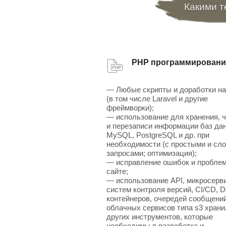
Какими т
PHP программировани
— Любые скрипты и доработки н
(в том числе Laravel и другие
фреймворки);
— использование для хранения, 
и перезаписи информации баз да
MySQL, PostgreSQL и др. при
необходимости (с простыми и сл
запросами; оптимизация);
— исправление ошибок и проблем
сайте;
— использование API, микросерв
систем контроля версий, CI/CD, D
контейнеров, очередей сообщений
облачных сервисов типа s3 хран
других инструментов, которые
необходимы в разработке и