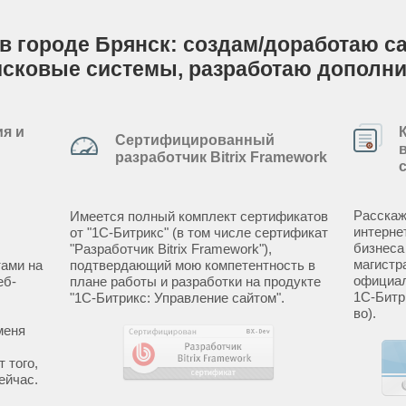
в городе Брянск: создам/доработаю сай
исковые системы, разработаю дополн
я и
Сертифицированный
разработчик Bitrix Framework
Расскаж
Имеется полный комплект сертификатов
интерне
от "1С-Битрикс" (в том числе сертификат
бизнеса
"Разработчик Bitrix Framework"),
магистр
ами на
подтвердающий мою компетентность в
официал
еб-
плане работы и разработки на продукте
1С-Битр
"1С-Битрикс: Управление сайтом".
во).
меня
 того,
ейчас.