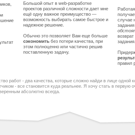
Большой опыт в web-разработке
ников,
проектов различной сложности дает мне
Работая
ещё одну важное преимущество —
получае
ои
возможность выбирать самое быстрое и
случае 
решение
надежное решение.
задани
обстоя
Обычно это позволяет Вам еще больше
возврат
сэкономить
без потери качества, при
задания
ультат
этом полноценно или частично решив
поставленную задачу.
Придер
результ
правил 
тво работ - два качества, которые сложно найди в лице одной 
чиком - все становится куда реальнее. Я хочу стать в первую
уверенным абсолютно всегда.