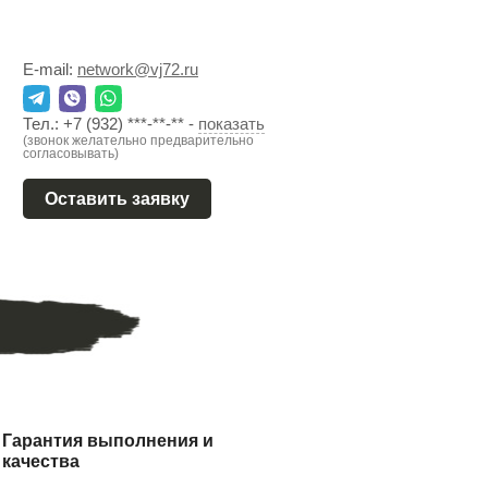
E-mail:
network@vj72.ru
Тел.:
+7 (932) ***-**-**
-
показать
(звонок желательно предварительно
согласовывать)
Оставить заявку
Гарантия выполнения и
качества