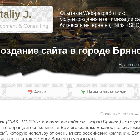
taliy J.
Опытный Web-разработчик:
услуги создания и оптимизации са
бизнеса в интернете (+Bitrix +SEO
opment & Consulting
оздание сайта в городе Брян
Нужно не т
Акции
Цены и заказ услуг
Создание сайта → 
ск
(CMS "1C-Bitrix: Управление сайтом", город Брянск )
- это ус
, то обращайтесь ко мне - я Вам его создам. В качестве систе
том", которую используют очень много российских компаний. Если
онал, то я так же могу Вам его реализовать.