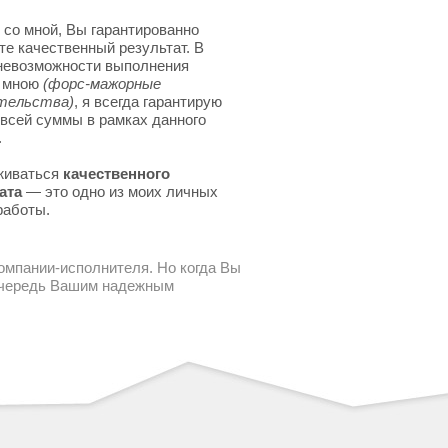
 со мной, Вы гарантированно
те качественный результат. В
невозможности выполнения
я мною
(форс-мажорные
тельства)
, я всегда гарантирую
 всей суммы в рамках данного
.
живаться
качественного
ата
— это одно из моих личных
работы.
компании-исполнителя. Но когда Вы
 очередь Вашим надежным