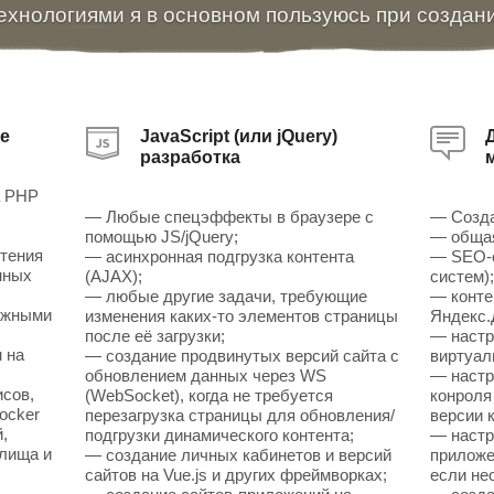
ехнологиями я в основном пользуюсь при создан
е
JavaScript (или jQuery)
разработка
а PHP
— Любые спецэффекты в браузере с
— Созда
помощью JS/jQuery;
— общая
чтения
— асинхронная подгрузка контента
— SEO-о
нных
(AJAX);
систем)
— любые другие задачи, требующие
— конте
ожными
изменения каких-то элементов страницы
Яндекс.
после её загрузки;
— настр
 на
— создание продвинутых версий сайта с
виртуал
обновлением данных через WS
— настр
исов,
(WebSocket), когда не требуется
конроля
ocker
перезагрузка страницы для обновления/
версии к
,
подгрузки динамического контента;
— настр
илища и
— создание личных кабинетов и версий
приложен
сайтов на Vue.js и других фреймворках;
если не