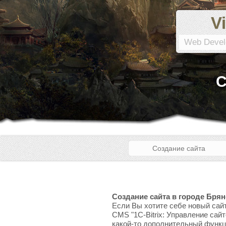
Vi
Web Devel
С
Создание сайта
Создание сайта в городе Брян
Если Вы хотите себе новый сайт
CMS "1C-Bitrix: Управление сай
какой-то дополнительный функци