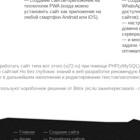
— создание сайтов-приложений на
— созда
технологии PWA (когда можно
WhatsAp
установить сайт как приложение на
доступн
любой смартфон Android или iOS).
сайтов);
— настр
домена 
сервера
— и мно
задачи.
оптимал
работать сайт типа вот этого (vj72.ru) при помощи PHP(±MySQL)
сайтом! Но без глубоких знаний в веб-разработке рекомендую В
е в дальнейшем наполнении и редактировании текстов/заголовко
пользуют коробочное решение от Bitrix
(если заинтересовало -
Главная
Создание сайта
Акции
Разработка сайтов