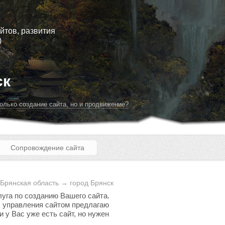
йтов, развития
)
ск
олько создание сайта, но и продвижение?
Сопровождение сайта
Брянская область → город Брянск
луга по созданию Вашего сайта.
мы управления сайтом предлагаю
 у Вас уже есть сайт, но нужен