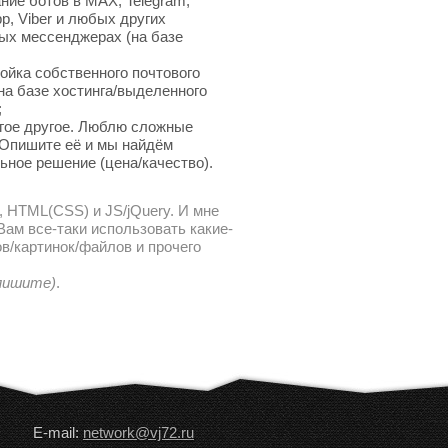
ние ботов в MAX, Telegram,
p, Viber и любых других
ых мессенджерах (на базе
ойка собственного почтового
на базе хостинга/выделенного
;
гое другое. Люблю сложные
 Опишите её и мы найдём
ьное решение (цена/качество).
, HTML(CSS) и JS/jQuery. И мне
ам все-таки использовать какие-
в/картинок/файлов и прочего
 пишите)
.
E-mail:
network@vj72.ru