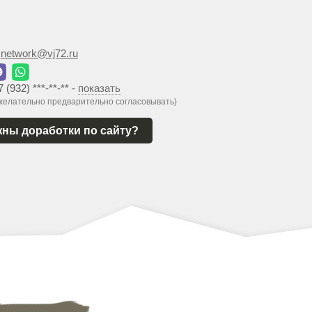
:
network@vj72.ru
7 (932) ***-**-**
-
показать
 желательно предварительно согласовывать)
ны доработки по сайту?