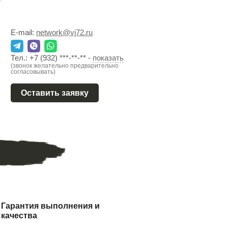
E-mail:
network@vj72.ru
Тел.:
+7 (932) ***-**-**
-
показать
(звонок желательно предварительно
согласовывать)
Оставить заявку
Гарантия выполнения и
качества