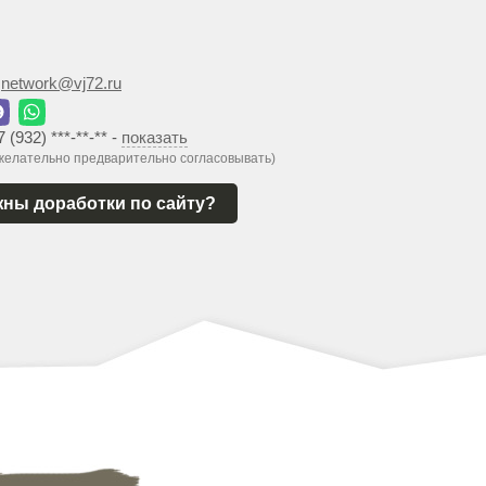
:
network@vj72.ru
7 (932) ***-**-**
-
показать
 желательно предварительно согласовывать)
ны доработки по сайту?