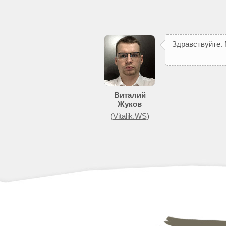
З
д
р
а
в
с
т
в
у
й
т
е
.
Виталий
Жуков
(
Vitalik.WS
)