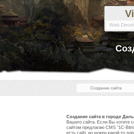
Vi
Web Devel
Соз
Создание сайта
Создание сайта в городе Даль
Вашего сайта. Если Вы хотите с
сайтом предлагаю CMS "1C-Bitri
есть сайт, но нужен какой-то до