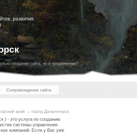
йтов, развития
)
орск
олько создание сайта, но и продвижение?
Сопровождение сайта
орский край → город Дальнегорск
к )
- это услуга по созданию
ачестве системы управления
ских компаний. Если у Вас уже
.