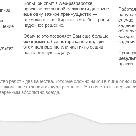
Большой опыт в web-разработке
проектов различной сложности дает мне
Работая
ников,
ещё одну важное преимущество —
получае
возможность выбирать самое быстрое и
случае 
ои
надежное решение.
задани
решение
обстоя
Обычно это позволяет Вам еще больше
возврат
сэкономить
без потери качества, при
задания
этом полноценно или частично решив
ультат
поставленную задачу.
Придер
результ
правил 
тво работ - два качества, которые сложно найди в лице одной 
чиком - все становится куда реальнее. Я хочу стать в первую
уверенным абсолютно всегда.