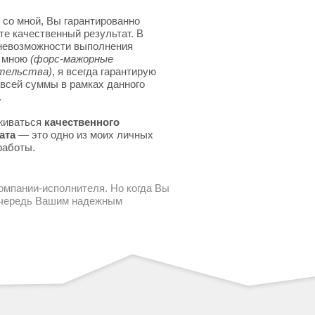
 со мной, Вы гарантированно
те качественный результат. В
невозможности выполнения
я мною
(форс-мажорные
тельства)
, я всегда гарантирую
 всей суммы в рамках данного
.
живаться
качественного
ата
— это одно из моих личных
работы.
компании-исполнителя. Но когда Вы
 очередь Вашим надежным