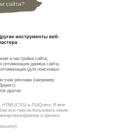
ии сайта?
Другие инструменты веб-
мастера
ние и настройка сайта;
 оптимизация движка сайта;
птимизация (для поисковых
;
кстная реклама (например
Директ);
гое другое.
, HTML(CSS) и JS/jQuery. И мне
ам все-таки использовать какие-
в/картинок/файлов и прочего
 пишите)
.