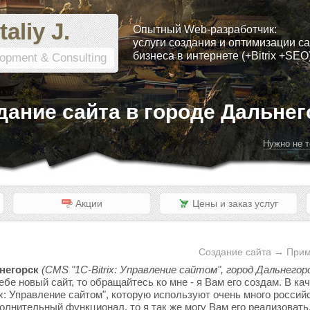
taliy J.
Опытный Web-разработчик:
услуги создания и оптимизации са
бизнеса в интернете (+Bitrix +SEO
opment & Consulting
дание сайта в городе Дальнег
Нужно не т
Акции
Цены и заказ услуг
Создание сайта → Прим
негорск
(CMS "1C-Bitrix: Управление сайтом", город Дальнегорс
ебе новый сайт, то обращайтесь ко мне - я Вам его создам. В к
x: Управление сайтом", которую используют очень много россий
полнительный функционал, то я так же могу Вам его реализовать