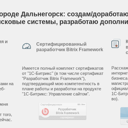
ороде Дальнегорск: создам/доработаю 
исковые системы, разработаю дополн
я и
Сертифицированный
разработчик Bitrix Framework
Расскаж
Имеется полный комплект сертификатов
интерне
от "1С-Битрикс" (в том числе сертификат
бизнеса
"Разработчик Bitrix Framework"),
магистр
ами на
подтвердающий мою компетентность в
официал
еб-
плане работы и разработки на продукте
1С-Битр
"1С-Битрикс: Управление сайтом".
во).
меня
 того,
ейчас.