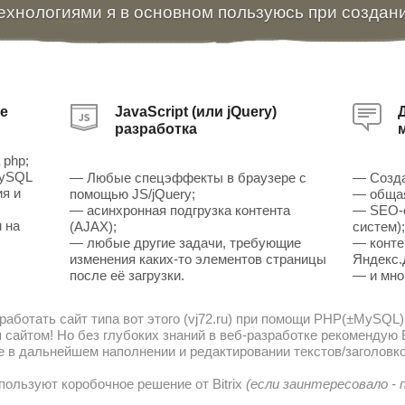
ехнологиями я в основном пользуюсь при создан
е
JavaScript (или jQuery)
разработка
 php;
MySQL
— Любые спецэффекты в браузере с
— Созда
ия и
помощью JS/jQuery;
— общая
— асинхронная подгрузка контента
— SEO-о
 на
(AJAX);
систем)
— любые другие задачи, требующие
— конте
изменения каких-то элементов страницы
Яндекс.
после её загрузки.
— и мно
работать сайт типа вот этого (vj72.ru) при помощи PHP(±MySQL)
сайтом! Но без глубоких знаний в веб-разработке рекомендую В
е в дальнейшем наполнении и редактировании текстов/заголовко
пользуют коробочное решение от Bitrix
(если заинтересовало -