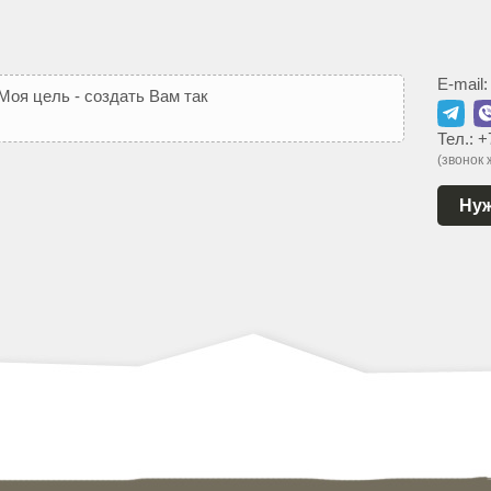
E-mail
М
о
я
ц
е
л
ь
-
с
о
з
д
а
т
ь
В
а
м
т
а
к
о
й
с
а
й
т
,
к
о
т
о
р
ы
й
Тел.:
+
(звонок
Нуж