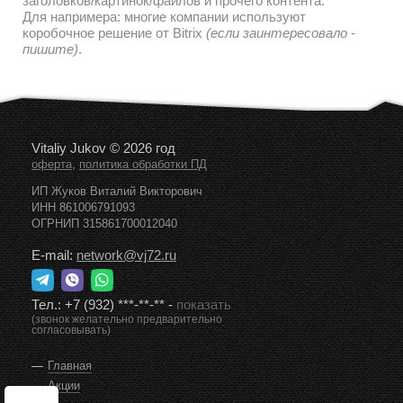
заголовков/картинок/файлов и прочего контента.
Для напримера: многие компании используют
коробочное решение от Bitrix
(если заинтересовало -
пишите)
.
Vitaliy Jukov © 2026 год
,
оферта
политика обработки ПД
ИП Жуков Виталий Викторович
ИНН 861006791093
ОГРНИП 315861700012040
E-mail:
network@vj72.ru
Тел.:
+7 (932) ***-**-**
-
показать
(звонок желательно предварительно
согласовывать)
Главная
Акции