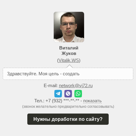
Виталий
Жуков
(
Vitalik.WS
)
З
д
р
а
в
с
т
в
у
й
т
е
.
М
о
я
ц
е
л
ь
-
с
о
з
д
а
т
ь
В
а
м
т
а
к
о
й
E-mail:
network@vj72.ru
Тел.:
+7 (932) ***-**-**
-
показать
(звонок желательно предварительно согласовывать)
Нужны доработки по сайту?