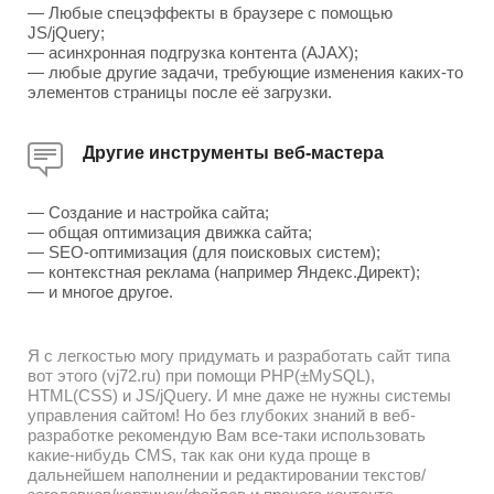
— Любые спецэффекты в браузере с помощью
JS/jQuery;
— асинхронная подгрузка контента (AJAX);
— любые другие задачи, требующие изменения каких-то
элементов страницы после её загрузки.
Другие инструменты веб-мастера
— Создание и настройка сайта;
— общая оптимизация движка сайта;
— SEO-оптимизация (для поисковых систем);
— контекстная реклама (например Яндекс.Директ);
— и многое другое.
Я с легкостью могу придумать и разработать сайт типа
вот этого (vj72.ru) при помощи PHP(±MySQL),
HTML(CSS) и JS/jQuery. И мне даже не нужны системы
управления сайтом! Но без глубоких знаний в веб-
разработке рекомендую Вам все-таки использовать
какие-нибудь CMS, так как они куда проще в
дальнейшем наполнении и редактировании текстов/