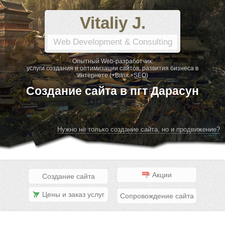
Vitaliy J.
Web Development & Consulting
Опытный Web-разработчик:
услуги создания и оптимизации сайтов, развития бизнеса в
интернете (+Bitrix +SEO)
Создание сайта в пгт Дарасун
Нужно не только создание сайта, но и продвижение?
Акции
Создание сайта
Цены и заказ услуг
Сопровождение сайта