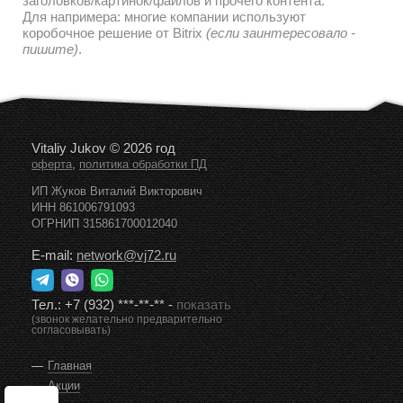
заголовков/картинок/файлов и прочего контента.
Для напримера: многие компании используют
коробочное решение от Bitrix
(если заинтересовало -
пишите)
.
Vitaliy Jukov © 2026 год
,
оферта
политика обработки ПД
ИП Жуков Виталий Викторович
ИНН 861006791093
ОГРНИП 315861700012040
E-mail:
network@vj72.ru
Тел.:
+7 (932) ***-**-**
-
показать
(звонок желательно предварительно
согласовывать)
Главная
Акции