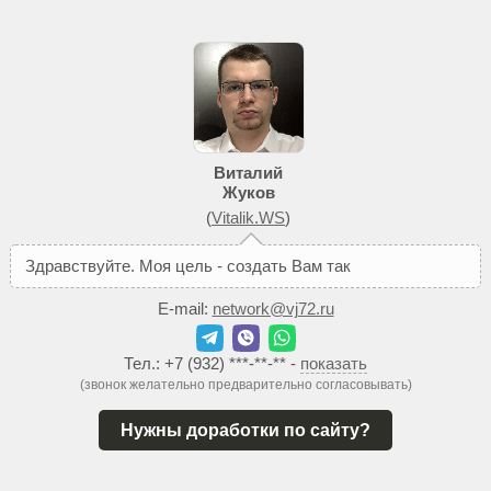
Виталий
Жуков
(
Vitalik.WS
)
З
д
р
а
в
с
т
в
у
й
т
е
.
М
о
я
ц
е
л
ь
-
с
о
з
д
а
т
ь
В
а
м
т
а
к
о
й
с
а
й
т
,
к
E-mail:
network@vj72.ru
Тел.:
+7 (932) ***-**-**
-
показать
(звонок желательно предварительно согласовывать)
Нужны доработки по сайту?