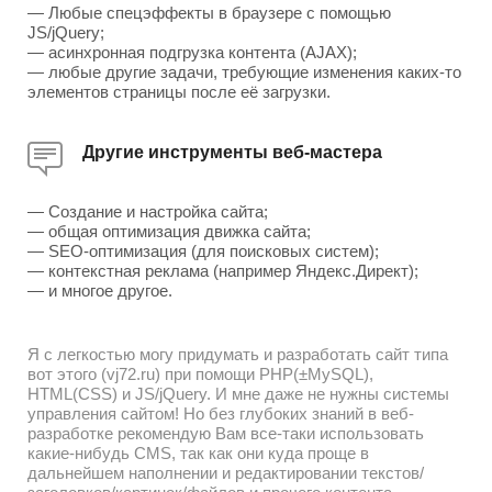
— Любые спецэффекты в браузере с помощью
JS/jQuery;
— асинхронная подгрузка контента (AJAX);
— любые другие задачи, требующие изменения каких-то
элементов страницы после её загрузки.
Другие инструменты веб-мастера
— Создание и настройка сайта;
— общая оптимизация движка сайта;
— SEO-оптимизация (для поисковых систем);
— контекстная реклама (например Яндекс.Директ);
— и многое другое.
Я с легкостью могу придумать и разработать сайт типа
вот этого (vj72.ru) при помощи PHP(±MySQL),
HTML(CSS) и JS/jQuery. И мне даже не нужны системы
управления сайтом! Но без глубоких знаний в веб-
разработке рекомендую Вам все-таки использовать
какие-нибудь CMS, так как они куда проще в
дальнейшем наполнении и редактировании текстов/