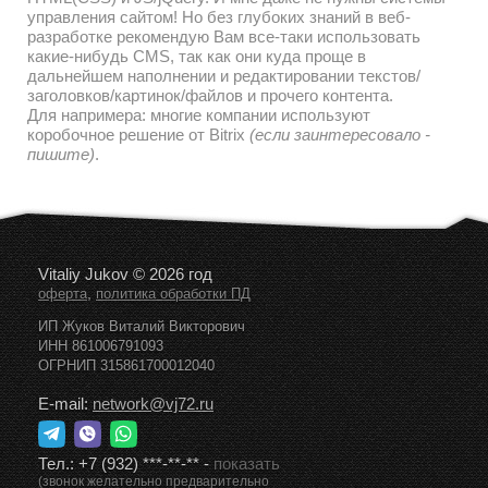
управления сайтом! Но без глубоких знаний в веб-
разработке рекомендую Вам все-таки использовать
какие-нибудь CMS, так как они куда проще в
дальнейшем наполнении и редактировании текстов/
заголовков/картинок/файлов и прочего контента.
Для напримера: многие компании используют
коробочное решение от Bitrix
(если заинтересовало -
пишите)
.
Vitaliy Jukov © 2026 год
,
оферта
политика обработки ПД
ИП Жуков Виталий Викторович
ИНН 861006791093
ОГРНИП 315861700012040
E-mail:
network@vj72.ru
Тел.:
+7 (932) ***-**-**
-
показать
(звонок желательно предварительно