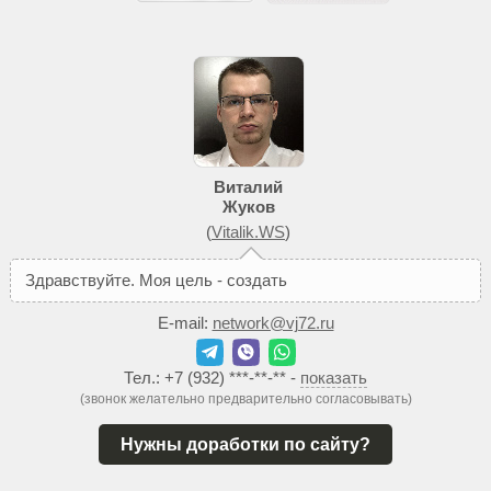
Виталий
Жуков
(
Vitalik.WS
)
З
д
р
а
в
с
т
в
у
й
т
е
.
М
о
я
ц
е
л
ь
-
с
о
з
д
а
т
ь
В
а
м
т
а
к
о
й
E-mail:
network@vj72.ru
Тел.:
+7 (932) ***-**-**
-
показать
(звонок желательно предварительно согласовывать)
Нужны доработки по сайту?