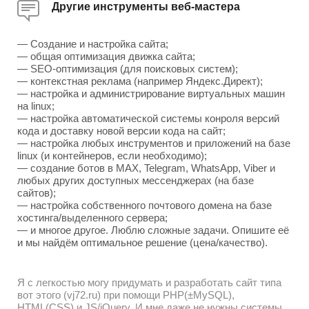
Другие инструменты веб-мастера
— Создание и настройка сайта;
— общая оптимизация движка сайта;
— SEO-оптимизация (для поисковых систем);
— контекстная реклама (например Яндекс.Директ);
— настройка и администрирование виртуальных машин
на linux;
— настройка автоматической системы конроля версий
кода и доставку новой версии кода на сайт;
— настройка любых инструментов и приложений на базе
linux (и контейнеров, если необходимо);
— создание ботов в MAX, Telegram, WhatsApp, Viber и
любых других доступных мессенджерах (на базе
сайтов);
— настройка собственного почтового домена на базе
хостинга/выделенного сервера;
— и многое другое. Люблю сложные задачи. Опишите её
и мы найдём оптимальное решение (цена/качество).
Я с легкостью могу придумать и разработать сайт типа
вот этого (vj72.ru) при помощи PHP(±MySQL),
HTML(CSS) и JS/jQuery. И мне даже не нужны системы