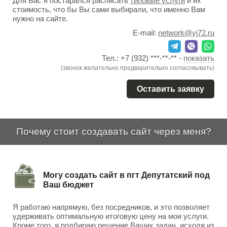
Для Вас я постарался расписать
типовые услуги
и их
стоимость, что бы Вы сами выбирали, что именно Вам
нужно на сайте.
E-mail:
network@vj72.ru
Тел.:
+7 (932) ***-**-**
-
показать
(звонок желательно предварительно согласовывать)
Оставить заявку
Почему стоит создавать сайт через меня?
Могу создать сайт в пгт Депутатский под
Ваш бюджет
Я работаю напрямую, без посредников, и это позволяет
удерживать оптимальную итоговую цену на мои услуги.
Кроме того, я подбираю решение Ваших задач, исходя из