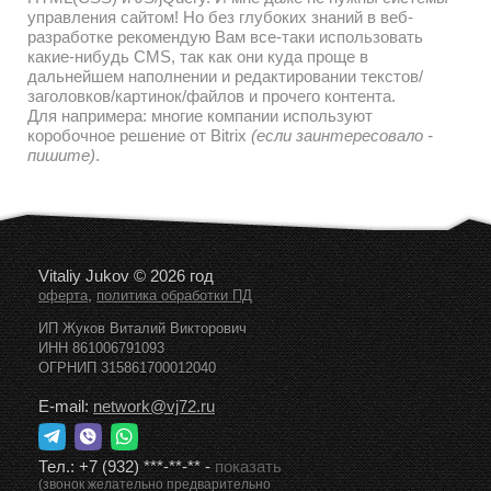
управления сайтом! Но без глубоких знаний в веб-
разработке рекомендую Вам все-таки использовать
какие-нибудь CMS, так как они куда проще в
дальнейшем наполнении и редактировании текстов/
заголовков/картинок/файлов и прочего контента.
Для напримера: многие компании используют
коробочное решение от Bitrix
(если заинтересовало -
пишите)
.
Vitaliy Jukov © 2026 год
,
оферта
политика обработки ПД
ИП Жуков Виталий Викторович
ИНН 861006791093
ОГРНИП 315861700012040
E-mail:
network@vj72.ru
Тел.:
+7 (932) ***-**-**
-
показать
(звонок желательно предварительно