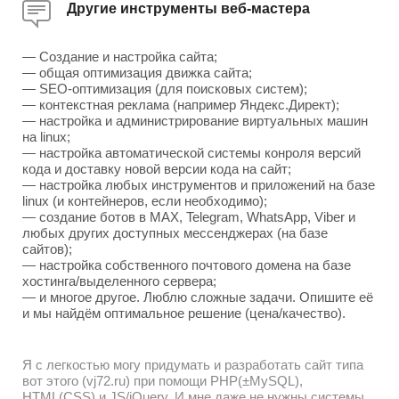
Другие инструменты веб-мастера
— Создание и настройка сайта;
— общая оптимизация движка сайта;
— SEO-оптимизация (для поисковых систем);
— контекстная реклама (например Яндекс.Директ);
— настройка и администрирование виртуальных машин
на linux;
— настройка автоматической системы конроля версий
кода и доставку новой версии кода на сайт;
— настройка любых инструментов и приложений на базе
linux (и контейнеров, если необходимо);
— создание ботов в MAX, Telegram, WhatsApp, Viber и
любых других доступных мессенджерах (на базе
сайтов);
— настройка собственного почтового домена на базе
хостинга/выделенного сервера;
— и многое другое. Люблю сложные задачи. Опишите её
и мы найдём оптимальное решение (цена/качество).
Я с легкостью могу придумать и разработать сайт типа
вот этого (vj72.ru) при помощи PHP(±MySQL),
HTML(CSS) и JS/jQuery. И мне даже не нужны системы