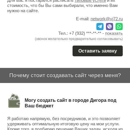
Для Вас я постарался расписать
типовые услуги
и их
стоимость, что бы Вы сами выбирали, что именно Вам
нужно на сайте.
E-mail:
network@vj72.ru
Тел.:
+7 (932) ***-**-**
-
показать
(звонок желательно предварительно согласовывать)
Оставить заявку
Почему стоит создавать сайт через меня?
Могу создать сайт в городе Дигора под
Ваш бюджет
Я работаю напрямую, без посредников, и это позволяет
удерживать оптимальную итоговую цену на мои услуги.
Кроме того, я подбираю решение Ваших задач, исходя из