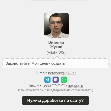
Виталий
Жуков
(
Vitalik.WS
)
З
д
р
а
в
с
т
в
у
й
т
е
.
М
о
я
ц
е
л
ь
-
с
о
з
д
а
т
ь
В
а
м
т
а
к
о
й
с
E-mail:
network@vj72.ru
Тел.:
+7 (932) ***-**-**
-
показать
(звонок желательно предварительно согласовывать)
Нужны доработки по сайту?