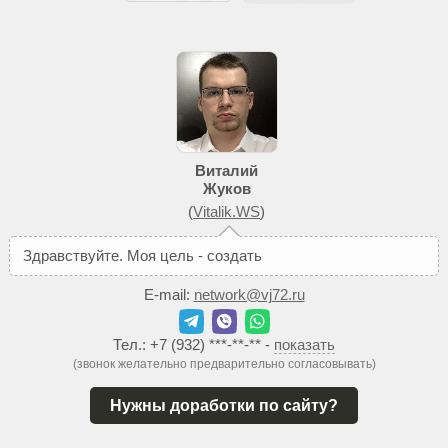
Виталий
Жуков
(
Vitalik.WS
)
З
д
р
а
в
с
т
в
у
й
т
е
.
М
о
я
ц
е
л
ь
-
с
о
з
д
а
т
ь
В
а
м
т
а
к
о
й
E-mail:
network@vj72.ru
Тел.:
+7 (932) ***-**-**
-
показать
(звонок желательно предварительно согласовывать)
Нужны доработки по сайту?