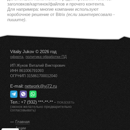
заголовков/картинок/файлов и прочего контента.
Для напримера: многие компании используют
коробочное решение от Bitrix
(если заинтересовало -
пишите)
.
Vitaliy Jukov © 2026 год
,
оферта
политика обработки ПД
ИП Жуков Виталий Викторович
ИНН 861006791093
ОГРНИП 315861700012040
E-mail:
network@vj72.ru
Тел.:
+7 (932) ***-**-**
-
показать
(звонок желательно предварительно
согласовывать)
Главная
Акции