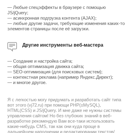
— Любые спецэффекты в браузере с помощью
JS/jQuery;
— асинхронная подгрузка контента (AJAX);
— любые другие задачи, требующие изменения каких-то
элементов страницы после её загрузки.
Другие инструменты веб-мастера
— Создание и настройка сайта;
— общая оптимизация движка сайта;
— SEO-оптимизация (для поисковых систем);
— контекстная реклама (например Яндекс.Директ);
— и многое другое.
Я с легкостью могу придумать и разработать сайт типа
вот этого (vj72.ru) при помощи PHP(±MySQL),
HTML(CSS) и JS/jQuery. И мне даже не нужны системы
управления сайтом! Но без глубоких знаний в веб-
разработке рекомендую Вам все-таки использовать
какие-нибудь CMS, так как они куда проще в
дальнейшем наполнении и редактировании текстов/