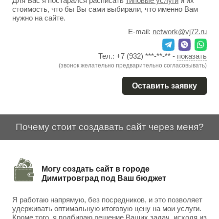
Для Вас я постарался расписать
типовые услуги
и их
стоимость, что бы Вы сами выбирали, что именно Вам
нужно на сайте.
E-mail:
network@vj72.ru
Тел.:
+7 (932) ***-**-**
-
показать
(звонок желательно предварительно согласовывать)
Оставить заявку
Почему стоит создавать сайт через меня?
Могу создать сайт в городе
Димитровград под Ваш бюджет
Я работаю напрямую, без посредников, и это позволяет
удерживать оптимальную итоговую цену на мои услуги.
Кроме того, я подбираю решение Ваших задач, исходя из