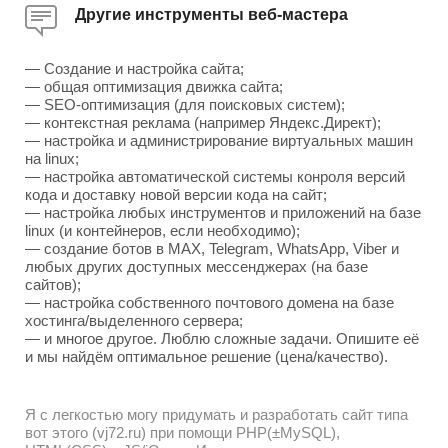
Другие инструменты веб-мастера
— Создание и настройка сайта;
— общая оптимизация движка сайта;
— SEO-оптимизация (для поисковых систем);
— контекстная реклама (например Яндекс.Директ);
— настройка и администрирование виртуальных машин
на linux;
— настройка автоматической системы конроля версий
кода и доставку новой версии кода на сайт;
— настройка любых инструментов и приложений на базе
linux (и контейнеров, если необходимо);
— создание ботов в MAX, Telegram, WhatsApp, Viber и
любых других доступных мессенджерах (на базе
сайтов);
— настройка собственного почтового домена на базе
хостинга/выделенного сервера;
— и многое другое. Люблю сложные задачи. Опишите её
и мы найдём оптимальное решение (цена/качество).
Я с легкостью могу придумать и разработать сайт типа
вот этого (vj72.ru) при помощи PHP(±MySQL),