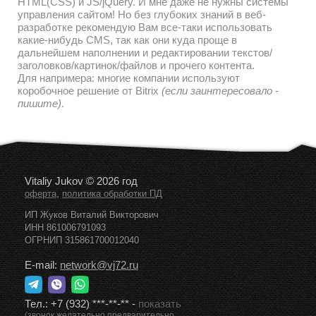
HTML(CSS) и JS/jQuery. И мне даже не нужны системы
управления сайтом! Но без глубоких знаний в веб-
разработке рекомендую Вам все-таки использовать
какие-нибудь CMS, так как они куда проще в
дальнейшем наполнении и редактировании текстов/
заголовков/картинок/файлов и прочего контента.
Для напримера: многие компании используют
коробочное решение от Bitrix
(если заинтересовало -
пишите)
.
Vitaliy Jukov © 2026 год
,
оферта
политика обработки ПД
ИП Жуков Виталий Викторович
ИНН 861006791093
ОГРНИП 315861700012040
E-mail:
network@vj72.ru
Тел.:
+7 (932) ***-**-**
-
показать
(звонок желательно предварительно