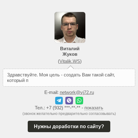
Виталий
Жуков
(
Vitalik.WS
)
З
д
р
а
в
с
т
в
у
й
т
е
.
М
о
я
ц
е
л
ь
-
с
о
з
д
а
т
ь
В
а
м
т
а
к
о
й
с
а
й
т
,
к
о
т
о
р
ы
й
п
о
м
о
ж
е
т
д
о
б
и
E-mail:
network@vj72.ru
Тел.:
+7 (932) ***-**-**
-
показать
(звонок желательно предварительно согласовывать)
Нужны доработки по сайту?