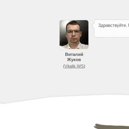
З
д
р
а
в
с
т
в
у
й
т
е
.
Виталий
Жуков
(
Vitalik.WS
)