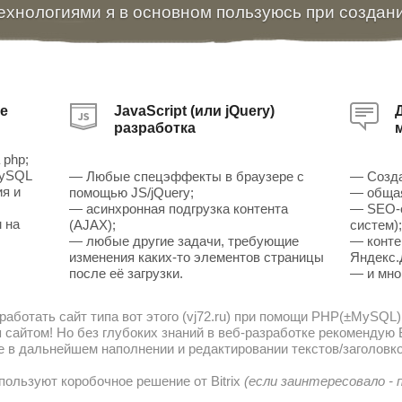
ехнологиями я в основном пользуюсь при создан
е
JavaScript (или jQuery)
разработка
 php;
MySQL
— Любые спецэффекты в браузере с
— Созда
ия и
помощью JS/jQuery;
— общая
— асинхронная подгрузка контента
— SEO-о
 на
(AJAX);
систем)
— любые другие задачи, требующие
— конте
изменения каких-то элементов страницы
Яндекс.
после её загрузки.
— и мно
работать сайт типа вот этого (vj72.ru) при помощи PHP(±MySQL)
сайтом! Но без глубоких знаний в веб-разработке рекомендую В
е в дальнейшем наполнении и редактировании текстов/заголовко
пользуют коробочное решение от Bitrix
(если заинтересовало -