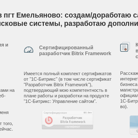
 пгт Емельяново: создам/доработаю са
исковые системы, разработаю дополн
я и
Сертифицированный
разработчик Bitrix Framework
Расскаж
Имеется полный комплект сертификатов
интерне
от "1С-Битрикс" (в том числе сертификат
бизнеса
"Разработчик Bitrix Framework"),
магистр
ами на
подтвердающий мою компетентность в
официал
еб-
плане работы и разработки на продукте
1С-Битр
"1С-Битрикс: Управление сайтом".
во).
меня
 того,
ейчас.