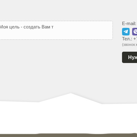
E-mail
М
о
я
ц
е
л
ь
-
с
о
з
д
а
т
ь
В
а
м
т
а
к
о
й
с
а
й
т
,
к
о
т
о
р
Тел.:
+
(звонок
Нуж