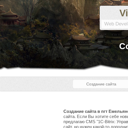
Vi
Web Devel
С
Создание сайта
Создание сайта в пгт Емелья
сайта. Если Вы хотите себе нов
предлагаю CMS "1C-Bitrix: Упра
сайт, но нужен какой-то дополни