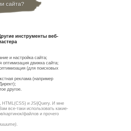
ии сайта?
Другие инструменты веб-
мастера
ние и настройка сайта;
 оптимизация движка сайта;
птимизация (для поисковых
;
кстная реклама (например
Директ);
гое другое.
, HTML(CSS) и JS/jQuery. И мне
ам все-таки использовать какие-
в/картинок/файлов и прочего
 пишите)
.