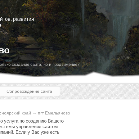
йтов, развития
)
во
олько создание сайта, но и продвижение?
Сопровождение сайта
сноярский край → пгт Емельяново
то услуга по созданию Вашего
 системы управления сайтом
паний. Если у Вас уже есть