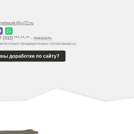
:
network@vj72.ru
7 (932) ***-**-**
-
показать
 желательно предварительно согласовывать)
ны доработки по сайту?