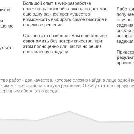
Большой опыт в web-разработке
проектов различной сложности дает мне
Работая
ников,
ещё одну важное преимущество —
получае
возможность выбирать самое быстрое и
случае 
ои
надежное решение.
задани
решение
обстоя
Обычно это позволяет Вам еще больше
возврат
сэкономить
без потери качества, при
задания
этом полноценно или частично решив
ультат
поставленную задачу.
Придер
результ
правил 
тво работ - два качества, которые сложно найди в лице одной 
чиком - все становится куда реальнее. Я хочу стать в первую
уверенным абсолютно всегда.