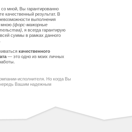
 со мной, Вы гарантированно
те качественный результат. В
невозможности выполнения
я мною
(форс-мажорные
тельства)
, я всегда гарантирую
 всей суммы в рамках данного
.
живаться
качественного
ата
— это одно из моих личных
работы.
компании-исполнителя. Но когда Вы
 очередь Вашим надежным