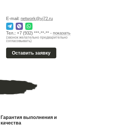
E-mail:
network@vj72.ru
Тел.:
+7 (932) ***-**-**
-
показать
(звонок желательно предварительно
согласовывать)
Оставить заявку
Гарантия выполнения и
качества