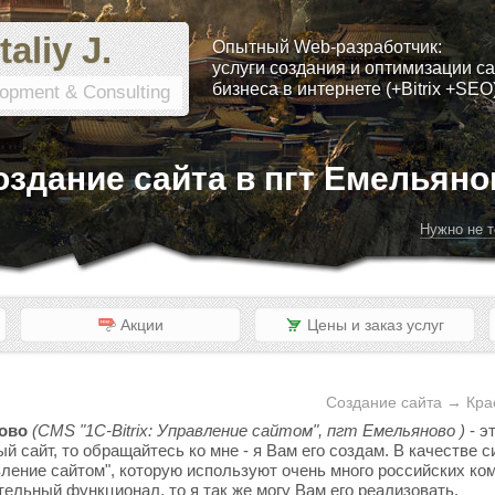
taliy J.
Опытный Web-разработчик:
услуги создания и оптимизации са
бизнеса в интернете (+Bitrix +SEO
opment & Consulting
оздание сайта в пгт Емельяно
Нужно не т
Акции
Цены и заказ услуг
Создание сайта → Кра
ново
(CMS "1C-Bitrix: Управление сайтом", пгт Емельяново )
- э
ый сайт, то обращайтесь ко мне - я Вам его создам. В качестве
вление сайтом", которую используют очень много российских ком
тельный функционал, то я так же могу Вам его реализовать.