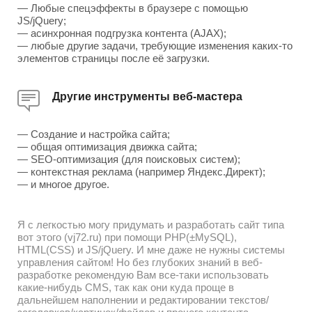
— Любые спецэффекты в браузере с помощью
JS/jQuery;
— асинхронная подгрузка контента (AJAX);
— любые другие задачи, требующие изменения каких-то
элементов страницы после её загрузки.
Другие инструменты веб-мастера
— Создание и настройка сайта;
— общая оптимизация движка сайта;
— SEO-оптимизация (для поисковых систем);
— контекстная реклама (например Яндекс.Директ);
— и многое другое.
Я с легкостью могу придумать и разработать сайт типа
вот этого (vj72.ru) при помощи PHP(±MySQL),
HTML(CSS) и JS/jQuery. И мне даже не нужны системы
управления сайтом! Но без глубоких знаний в веб-
разработке рекомендую Вам все-таки использовать
какие-нибудь CMS, так как они куда проще в
дальнейшем наполнении и редактировании текстов/