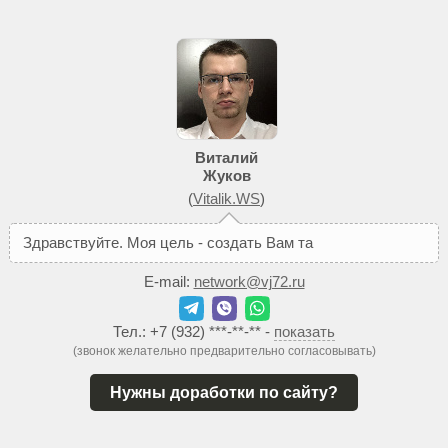
Виталий
Жуков
(
Vitalik.WS
)
З
д
р
а
в
с
т
в
у
й
т
е
.
М
о
я
ц
е
л
ь
-
с
о
з
д
а
т
ь
В
а
м
т
а
к
о
й
с
а
й
т
,
к
E-mail:
network@vj72.ru
Тел.:
+7 (932) ***-**-**
-
показать
(звонок желательно предварительно согласовывать)
Нужны доработки по сайту?