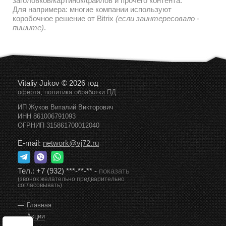
заголовков/картинок/файлов и прочего контента.
Для напримера: многие компании используют
коробочное решение от Bitrix
(если заинтересовало -
пишите)
.
Vitaliy Jukov © 2026 год
,
оферта
политика обработки ПД
ИП Жуков Виталий Викторович
ИНН 861006791093
ОГРНИП 315861700012040
E-mail:
network@vj72.ru
Тел.:
+7 (932) ***-**-**
-
показать
(звонок желательно предварительно
согласовывать)
Главная
Акции