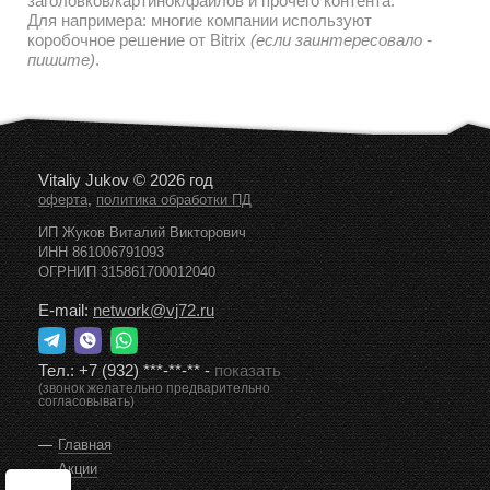
заголовков/картинок/файлов и прочего контента.
Для напримера: многие компании используют
коробочное решение от Bitrix
(если заинтересовало -
пишите)
.
Vitaliy Jukov © 2026 год
,
оферта
политика обработки ПД
ИП Жуков Виталий Викторович
ИНН 861006791093
ОГРНИП 315861700012040
E-mail:
network@vj72.ru
Тел.:
+7 (932) ***-**-**
-
показать
(звонок желательно предварительно
согласовывать)
Главная
Акции