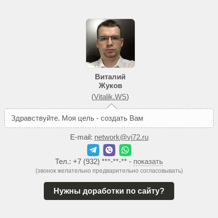
Виталий
Жуков
(
Vitalik.WS
)
З
д
р
а
в
с
т
в
у
й
т
е
.
М
о
я
ц
е
л
ь
-
с
о
з
д
а
т
ь
В
а
м
т
а
к
о
й
с
а
й
т
E-mail:
network@vj72.ru
Тел.:
+7 (932) ***-**-**
-
показать
(звонок желательно предварительно согласовывать)
Нужны доработки по сайту?