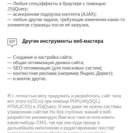
— Любые спецэффекты в браузере с помощью
JS/jQuery;
— асинхронная подгрузка контента (AJAX);
— любые другие задачи, требующие изменения каких-то
элементов страницы после её загрузки.
Другие инструменты веб-мастера
— Создание и настройка сайта;
— общая оптимизация движка сайта;
— SEO-оптимизация (для поисковых систем);
— контекстная реклама (например Яндекс.Директ);
— и многое другое.
Я с легкостью могу придумать и разработать сайт типа
вот этого (vj72.ru) при помощи PHP(±MySQL),
HTML(CSS) и JS/jQuery. И мне даже не нужны системы
управления сайтом! Но без глубоких знаний в веб-
разработке рекомендую Вам все-таки использовать
какие-нибудь CMS, так как они куда проще в
дальнейшем наполнении и редактировании текстов/