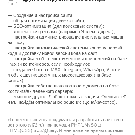
— Создание и настройка сайта;
— общая оптимизация движка сайта;
— SEO-оптимизация (для поисковых систем);
— контекстная реклама (например Яндекс.Директ);
— настройка и администрирование виртуальных машин
на linux;
— настройка автоматической системы конроля версий
кода и доставку новой версии кода на сайт;
— настройка любых инструментов и приложений на базе
linux (и контейнеров, если необходимо);
— создание ботов в MAX, Telegram, WhatsApp, Viber и
любых других доступных мессенджерах (на базе
сайтов);
— настройка собственного почтового домена на базе
хостинга/выделенного сервера;
— и многое другое. Люблю сложные задачи. Опишите её
и мы найдём оптимальное решение (цена/качество).
Я с легкостью могу придумать и разработать сайт типа
вот этого (vj72.ru) при помощи PHP(±MySQL),
HTML(CSS) и JS/jQuery. И мне даже не нужны системы