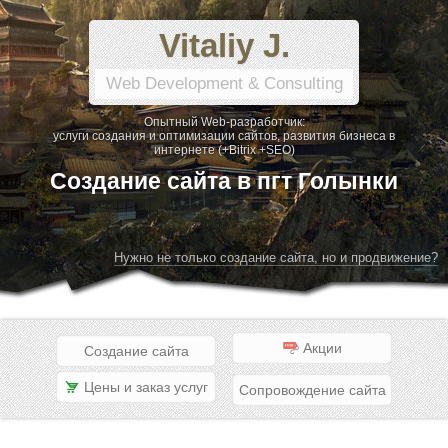
Vitaliy J.
Web Development & Consulting
Опытный Web-разработчик:
услуги создания и оптимизации сайтов, развития бизнеса в
интернете (+Bitrix +SEO)
Создание сайта в пгт Голынки
Нужно не только создание сайта, но и продвижение?
Акции
Создание сайта
Цены и заказ услуг
Сопровождение сайта