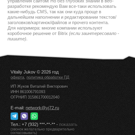
управления сайтом! Но без глубоких знаний в веб-
разработке рекомендую Вам все-таки использовать
какие-нибудь CMS, так как они куда проще в
дальнейшем наполнении и редактировании текстов/
заголовков/картинок/файлов и прочего контента.
Для напримера: многие компании используют
коробочное решение от Bitrix
(если заинтересовало -
пишите)
.
Vitaliy Jukov © 2026 год
,
оферта
политика обработки ПД
ИП Жуков Виталий Викторович
ИНН 861006791093
ОГРНИП 315861700012040
E-mail:
network@vj72.ru
Тел.:
+7 (932) ***-**-**
-
показать
(звонок желательно предварительно
согласовывать)