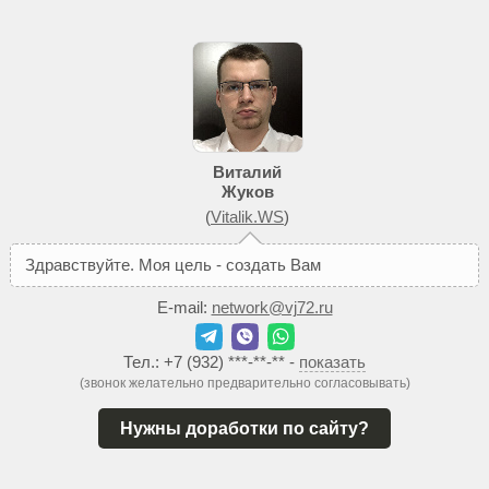
Виталий
Жуков
(
Vitalik.WS
)
З
д
р
а
в
с
т
в
у
й
т
е
.
М
о
я
ц
е
л
ь
-
с
о
з
д
а
т
ь
В
а
м
т
а
к
о
й
с
а
й
т
E-mail:
network@vj72.ru
Тел.:
+7 (932) ***-**-**
-
показать
(звонок желательно предварительно согласовывать)
Нужны доработки по сайту?