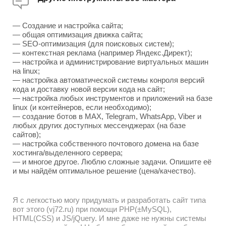
— Создание и настройка сайта;
— общая оптимизация движка сайта;
— SEO-оптимизация (для поисковых систем);
— контекстная реклама (например Яндекс.Директ);
— настройка и администрирование виртуальных машин
на linux;
— настройка автоматической системы конроля версий
кода и доставку новой версии кода на сайт;
— настройка любых инструментов и приложений на базе
linux (и контейнеров, если необходимо);
— создание ботов в MAX, Telegram, WhatsApp, Viber и
любых других доступных мессенджерах (на базе
сайтов);
— настройка собственного почтового домена на базе
хостинга/выделенного сервера;
— и многое другое. Люблю сложные задачи. Опишите её
и мы найдём оптимальное решение (цена/качество).
Я с легкостью могу придумать и разработать сайт типа
вот этого (vj72.ru) при помощи PHP(±MySQL),
HTML(CSS) и JS/jQuery. И мне даже не нужны системы