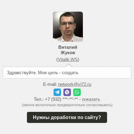
Виталий
Жуков
(
Vitalik.WS
)
З
д
р
а
в
с
т
в
у
й
т
е
.
М
о
я
ц
е
л
ь
-
с
о
з
д
а
т
ь
В
а
м
т
а
к
о
й
E-mail:
network@vj72.ru
Тел.:
+7 (932) ***-**-**
-
показать
(звонок желательно предварительно согласовывать)
Нужны доработки по сайту?