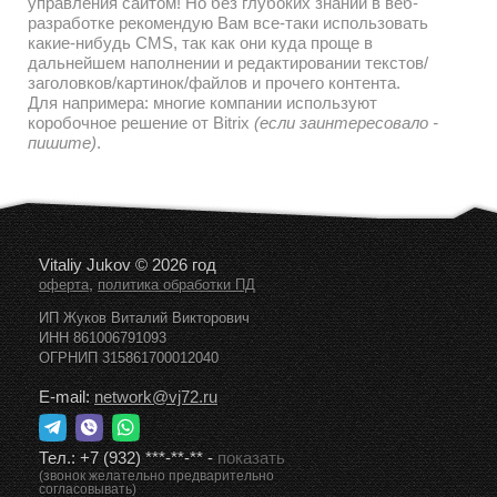
управления сайтом! Но без глубоких знаний в веб-
разработке рекомендую Вам все-таки использовать
какие-нибудь CMS, так как они куда проще в
дальнейшем наполнении и редактировании текстов/
заголовков/картинок/файлов и прочего контента.
Для напримера: многие компании используют
коробочное решение от Bitrix
(если заинтересовало -
пишите)
.
Vitaliy Jukov © 2026 год
,
оферта
политика обработки ПД
ИП Жуков Виталий Викторович
ИНН 861006791093
ОГРНИП 315861700012040
E-mail:
network@vj72.ru
Тел.:
+7 (932) ***-**-**
-
показать
(звонок желательно предварительно
согласовывать)