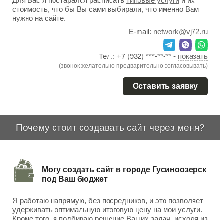
Для Вас я постарался расписать
типовые услуги
и их
стоимость, что бы Вы сами выбирали, что именно Вам
нужно на сайте.
E-mail:
network@vj72.ru
Тел.:
+7 (932) ***-**-**
-
показать
(звонок желательно предварительно согласовывать)
Оставить заявку
Почему стоит создавать сайт через меня?
Могу создать сайт в городе Гусиноозерск
под Ваш бюджет
Я работаю напрямую, без посредников, и это позволяет
удерживать оптимальную итоговую цену на мои услуги.
Кроме того, я подбираю решение Ваших задач, исходя из