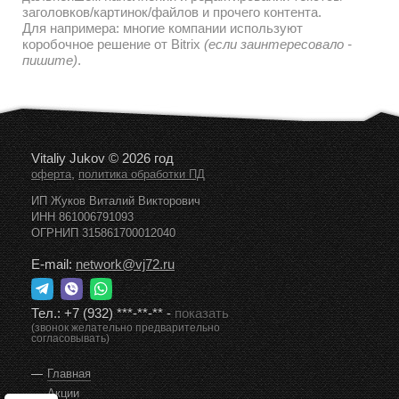
заголовков/картинок/файлов и прочего контента.
Для напримера: многие компании используют
коробочное решение от Bitrix
(если заинтересовало -
пишите)
.
Vitaliy Jukov © 2026 год
,
оферта
политика обработки ПД
ИП Жуков Виталий Викторович
ИНН 861006791093
ОГРНИП 315861700012040
E-mail:
network@vj72.ru
Тел.:
+7 (932) ***-**-**
-
показать
(звонок желательно предварительно
согласовывать)
Главная
Акции