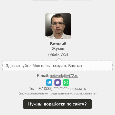
Виталий
Жуков
(
Vitalik.WS
)
З
д
р
а
в
с
т
в
у
й
т
е
.
М
о
я
ц
е
л
ь
-
с
о
з
д
а
т
ь
В
а
м
т
а
к
о
й
с
а
й
т
,
к
E-mail:
network@vj72.ru
Тел.:
+7 (932) ***-**-**
-
показать
(звонок желательно предварительно согласовывать)
Нужны доработки по сайту?