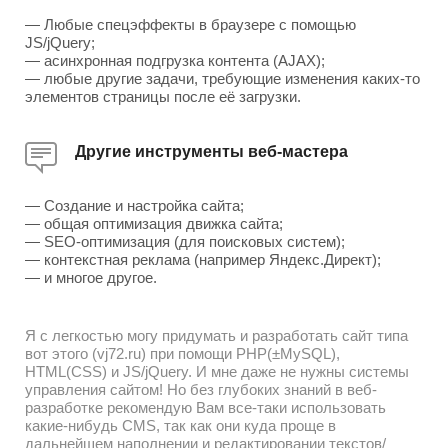
— Любые спецэффекты в браузере с помощью
JS/jQuery;
— асинхронная подгрузка контента (AJAX);
— любые другие задачи, требующие изменения каких-то
элементов страницы после её загрузки.
Другие инструменты веб-мастера
— Создание и настройка сайта;
— общая оптимизация движка сайта;
— SEO-оптимизация (для поисковых систем);
— контекстная реклама (например Яндекс.Директ);
— и многое другое.
Я с легкостью могу придумать и разработать сайт типа
вот этого (vj72.ru) при помощи PHP(±MySQL),
HTML(CSS) и JS/jQuery. И мне даже не нужны системы
управления сайтом! Но без глубоких знаний в веб-
разработке рекомендую Вам все-таки использовать
какие-нибудь CMS, так как они куда проще в
дальнейшем наполнении и редактировании текстов/