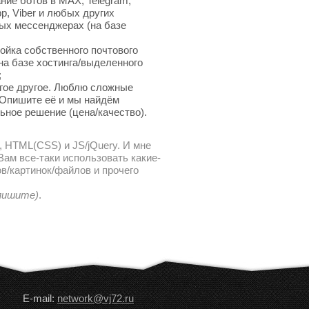
ние ботов в MAX, Telegram,
p, Viber и любых других
ых мессенджерах (на базе
ойка собственного почтового
на базе хостинга/выделенного
;
гое другое. Люблю сложные
 Опишите её и мы найдём
ьное решение (цена/качество).
, HTML(CSS) и JS/jQuery. И мне
ам все-таки использовать какие-
в/картинок/файлов и прочего
 пишите)
.
E-mail:
network@vj72.ru