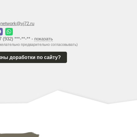
:
network@vj72.ru
7 (932) ***-**-**
-
показать
 желательно предварительно согласовывать)
ны доработки по сайту?