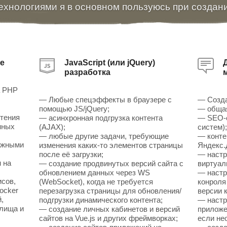
ехнологиями я в основном пользуюсь при создан
е
JavaScript (или jQuery)
разработка
а PHP
— Любые спецэффекты в браузере с
— Созда
помощью JS/jQuery;
— общая
чтения
— асинхронная подгрузка контента
— SEO-о
нных
(AJAX);
систем)
— любые другие задачи, требующие
— конте
ожными
изменения каких-то элементов страницы
Яндекс.
после её загрузки;
— настр
 на
— создание продвинутых версий сайта с
виртуал
обновлением данных через WS
— настр
исов,
(WebSocket), когда не требуется
конроля
ocker
перезагрузка страницы для обновления/
версии к
,
подгрузки динамического контента;
— настр
илища и
— создание личных кабинетов и версий
приложен
сайтов на Vue.js и других фреймворках;
если не