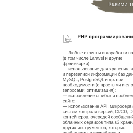
Какими т
PHP программировани
— Любые скрипты и доработки н
(в том числе Laravel и другие
фреймворки);
— использование для хранения, 
и перезаписи информации баз да
MySQL, PostgreSQL и др. при
необходимости (с простыми и сл
запросами; оптимизация);
— исправление ошибок и проблем
сайте;
— использование API, микросерв
систем контроля версий, CI/CD, D
контейнеров, очередей сообщений
облачных сервисов типа s3 хран
других инструментов, которые
необходимы в разработке и