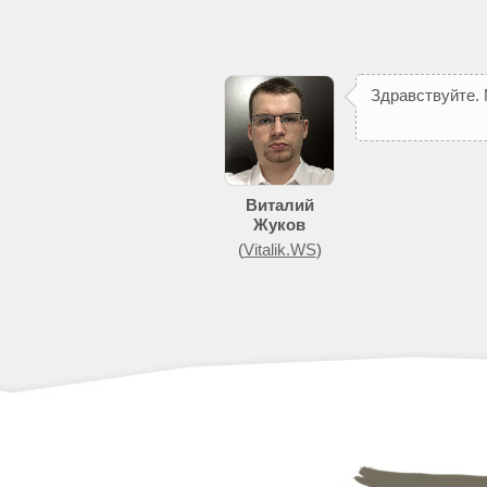
З
д
р
а
в
с
т
в
у
й
т
е
.
Виталий
Жуков
(
Vitalik.WS
)