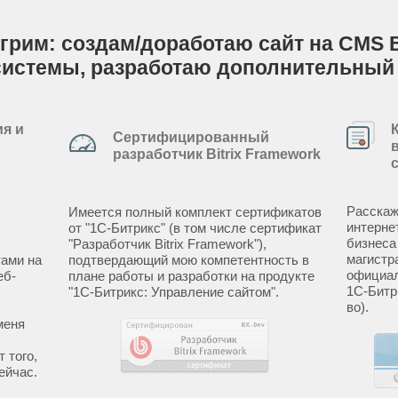
Игрим: создам/доработаю сайт на CMS B
системы, разработаю дополнительный
я и
Сертифицированный
разработчик Bitrix Framework
Расскаж
Имеется полный комплект сертификатов
интерне
от "1С-Битрикс" (в том числе сертификат
бизнеса
"Разработчик Bitrix Framework"),
магистр
ами на
подтвердающий мою компетентность в
официал
еб-
плане работы и разработки на продукте
1С-Битр
"1С-Битрикс: Управление сайтом".
во).
меня
 того,
ейчас.