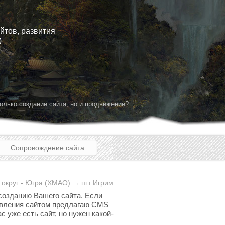
йтов, развития
)
олько создание сайта, но и продвижение?
Сопровождение сайта
округ - Югра (ХМАО) → пгт Игрим
 созданию Вашего сайта. Если
равления сайтом предлагаю CMS
с уже есть сайт, но нужен какой-