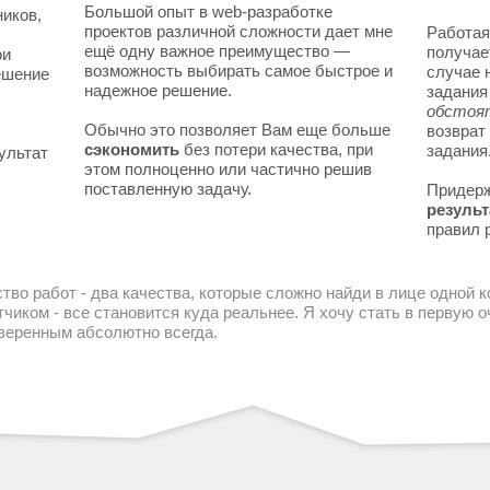
Большой опыт в web-разработке
ников,
проектов различной сложности дает мне
Работая
ещё одну важное преимущество —
получае
ои
возможность выбирать самое быстрое и
случае 
решение
надежное решение.
задани
обстоя
Обычно это позволяет Вам еще больше
возврат
сэкономить
без потери качества, при
задания
ультат
этом полноценно или частично решив
поставленную задачу.
Придер
результ
правил 
тво работ - два качества, которые сложно найди в лице одной 
чиком - все становится куда реальнее. Я хочу стать в первую
уверенным абсолютно всегда.