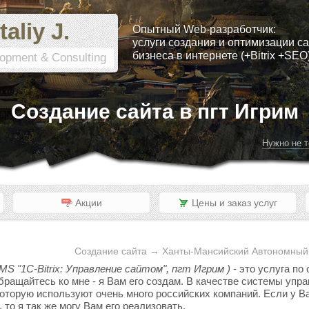
taliy J.
Опытный Web-разработчик:
услуги создания и оптимизации са
бизнеса в интернете (+Bitrix +SEO
opment & Consulting
Создание сайта в пгт Игрим
Нужно не т
Акции
Цены и заказ услуг
Создание сайта → Ханты-Мансийский Автономный 
MS "1C-Bitrix: Управление сайтом", пгт Игрим )
- это услуга по
обращайтесь ко мне - я Вам его создам. В качестве системы уп
 которую используют очень много российских компаний. Если у Ва
то я так же могу Вам его реализовать.