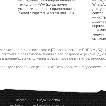
— создание сайтов-приложений на
— созда
технологии PWA (когда можно
WhatsAp
установить сайт как приложение на
доступн
любой смартфон Android или iOS).
сайтов);
— настр
домена 
сервера
— и мно
задачи.
оптимал
работать сайт типа вот этого (vj72.ru) при помощи PHP(±MySQL)
сайтом! Но без глубоких знаний в веб-разработке рекомендую В
е в дальнейшем наполнении и редактировании текстов/заголовко
пользуют коробочное решение от Bitrix
(если заинтересовало -
Главная
Создание сайта
Акции
Разработка сайтов