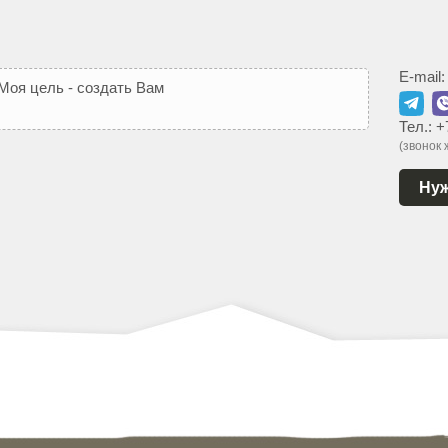
E-mail
М
о
я
ц
е
л
ь
-
с
о
з
д
а
т
ь
В
а
м
т
а
к
о
й
с
а
й
т
,
к
о
т
о
р
Тел.:
+
(звонок
Нуж