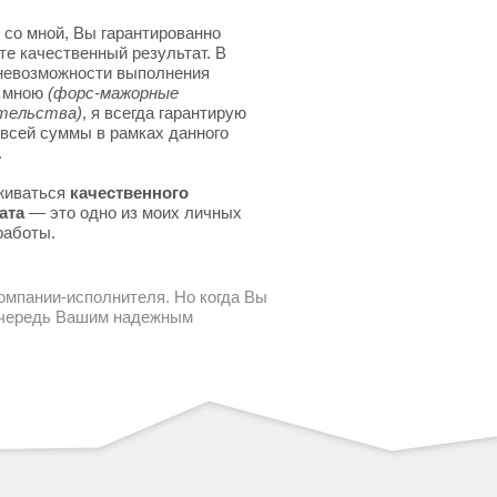
 со мной, Вы гарантированно
те качественный результат. В
невозможности выполнения
я мною
(форс-мажорные
тельства)
, я всегда гарантирую
 всей суммы в рамках данного
.
живаться
качественного
ата
— это одно из моих личных
работы.
компании-исполнителя. Но когда Вы
 очередь Вашим надежным