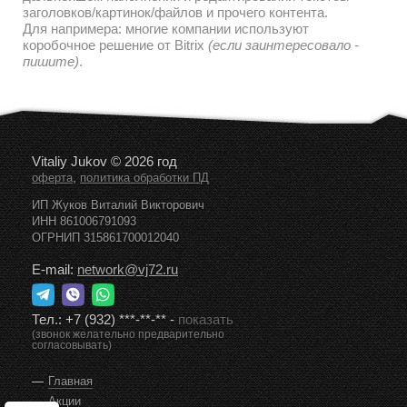
заголовков/картинок/файлов и прочего контента.
Для напримера: многие компании используют
коробочное решение от Bitrix
(если заинтересовало -
пишите)
.
Vitaliy Jukov © 2026 год
,
оферта
политика обработки ПД
ИП Жуков Виталий Викторович
ИНН 861006791093
ОГРНИП 315861700012040
E-mail:
network@vj72.ru
Тел.:
+7 (932) ***-**-**
-
показать
(звонок желательно предварительно
согласовывать)
Главная
Акции