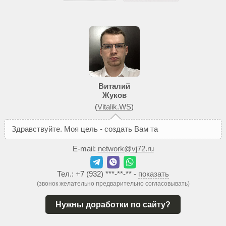
Виталий
Жуков
(
Vitalik.WS
)
З
д
р
а
в
с
т
в
у
й
т
е
.
М
о
я
ц
е
л
ь
-
с
о
з
д
а
т
ь
В
а
м
т
а
к
о
й
с
а
й
т
E-mail:
network@vj72.ru
Тел.:
+7 (932) ***-**-**
-
показать
(звонок желательно предварительно согласовывать)
Нужны доработки по сайту?