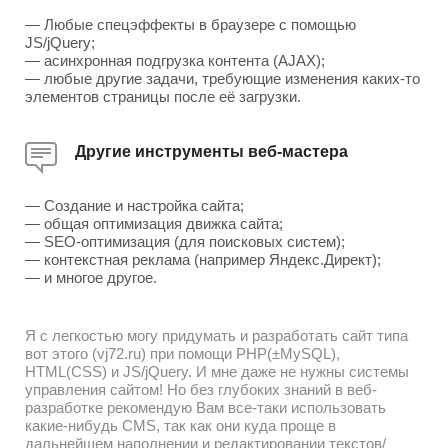
— Любые спецэффекты в браузере с помощью
JS/jQuery;
— асинхронная подгрузка контента (AJAX);
— любые другие задачи, требующие изменения каких-то
элементов страницы после её загрузки.
Другие инструменты веб-мастера
— Создание и настройка сайта;
— общая оптимизация движка сайта;
— SEO-оптимизация (для поисковых систем);
— контекстная реклама (например Яндекс.Директ);
— и многое другое.
Я с легкостью могу придумать и разработать сайт типа
вот этого (vj72.ru) при помощи PHP(±MySQL),
HTML(CSS) и JS/jQuery. И мне даже не нужны системы
управления сайтом! Но без глубоких знаний в веб-
разработке рекомендую Вам все-таки использовать
какие-нибудь CMS, так как они куда проще в
дальнейшем наполнении и редактировании текстов/