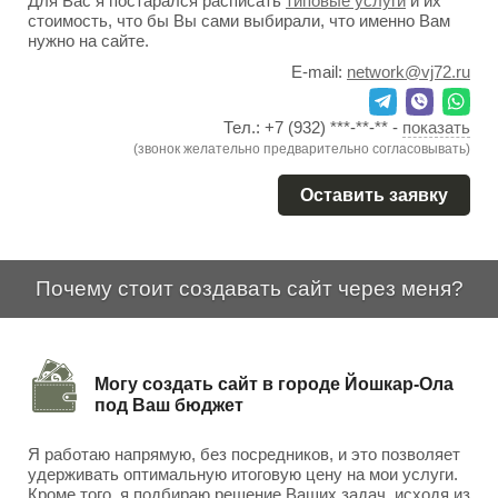
Для Вас я постарался расписать
типовые услуги
и их
стоимость, что бы Вы сами выбирали, что именно Вам
нужно на сайте.
E-mail:
network@vj72.ru
Тел.:
+7 (932) ***-**-**
-
показать
(звонок желательно предварительно согласовывать)
Оставить заявку
Почему стоит создавать сайт через меня?
Могу создать сайт в городе Йошкар-Ола
под Ваш бюджет
Я работаю напрямую, без посредников, и это позволяет
удерживать оптимальную итоговую цену на мои услуги.
Кроме того, я подбираю решение Ваших задач, исходя из