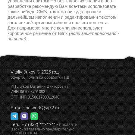
управления сайтом! Но без глубоких знаний в веб-
разработке рекомендую Вам все-таки использовать
какие-нибудь CMS, так как они куда проще в
дальнейшем наполнении и редактировании текстов/
заголовков/картинок/файлов и прочего контента.
Для напримера: многие компании используют
коробочное решение от Bitrix
(если заинтересовало -
пишите)
.
Vitaliy Jukov © 2026 год
,
оферта
политика обработки ПД
ИП Жуков Виталий Викторович
ИНН 861006791093
ОГРНИП 315861700012040
E-mail:
network@vj72.ru
Тел.:
+7 (932) ***-**-**
-
показать
(звонок желательно предварительно
согласовывать)