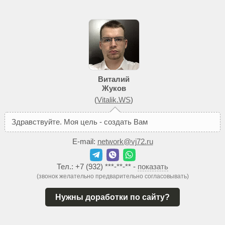
Виталий
Жуков
(
Vitalik.WS
)
З
д
р
а
в
с
т
в
у
й
т
е
.
М
о
я
ц
е
л
ь
-
с
о
з
д
а
т
ь
В
а
м
т
а
к
о
й
с
а
й
т
E-mail:
network@vj72.ru
Тел.:
+7 (932) ***-**-**
-
показать
(звонок желательно предварительно согласовывать)
Нужны доработки по сайту?