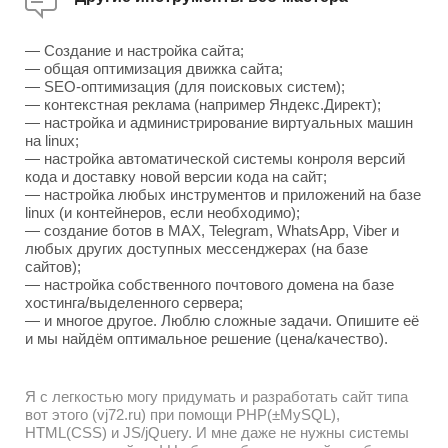
— Создание и настройка сайта;
— общая оптимизация движка сайта;
— SEO-оптимизация (для поисковых систем);
— контекстная реклама (например Яндекс.Директ);
— настройка и администрирование виртуальных машин
на linux;
— настройка автоматической системы конроля версий
кода и доставку новой версии кода на сайт;
— настройка любых инструментов и приложений на базе
linux (и контейнеров, если необходимо);
— создание ботов в MAX, Telegram, WhatsApp, Viber и
любых других доступных мессенджерах (на базе
сайтов);
— настройка собственного почтового домена на базе
хостинга/выделенного сервера;
— и многое другое. Люблю сложные задачи. Опишите её
и мы найдём оптимальное решение (цена/качество).
Я с легкостью могу придумать и разработать сайт типа
вот этого (vj72.ru) при помощи PHP(±MySQL),
HTML(CSS) и JS/jQuery. И мне даже не нужны системы