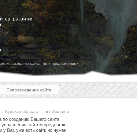
йтов, развития
)
о
олько создание сайта, но и продвижение?
Сопровождение сайта
→ Курская область → пгт Иванино
а по созданию Вашего сайта.
мы управления сайтом предлагаю
 у Вас уже есть сайт, но нужен