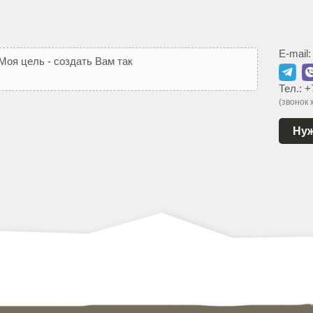
E-mail
М
о
я
ц
е
л
ь
-
с
о
з
д
а
т
ь
В
а
м
т
а
к
о
й
с
а
й
т
,
к
о
т
о
р
ы
й
Тел.:
+
(звонок
Нуж