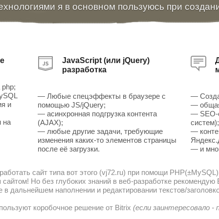
ехнологиями я в основном пользуюсь при создан
е
JavaScript (или jQuery)
разработка
 php;
MySQL
— Любые спецэффекты в браузере с
— Созда
ия и
помощью JS/jQuery;
— общая
— асинхронная подгрузка контента
— SEO-о
 на
(AJAX);
систем)
— любые другие задачи, требующие
— конте
изменения каких-то элементов страницы
Яндекс.
после её загрузки.
— и мно
работать сайт типа вот этого (vj72.ru) при помощи PHP(±MySQL)
сайтом! Но без глубоких знаний в веб-разработке рекомендую В
е в дальнейшем наполнении и редактировании текстов/заголовко
пользуют коробочное решение от Bitrix
(если заинтересовало -