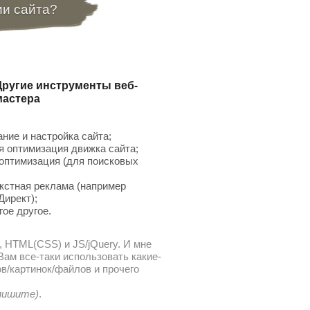
ии сайта?
Другие инструменты веб-
мастера
ние и настройка сайта;
 оптимизация движка сайта;
птимизация (для поисковых
;
кстная реклама (например
Директ);
гое другое.
, HTML(CSS) и JS/jQuery. И мне
ам все-таки использовать какие-
в/картинок/файлов и прочего
 пишите)
.