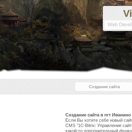
Vi
Web Devel
Создание сайта
Создание сайта в пгт Иванино
Если Вы хотите себе новый сайт
CMS "1C-Bitrix: Управление сай
какой-то дополнительный функци