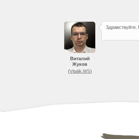
З
д
р
а
в
с
т
в
у
й
т
е
.
Виталий
Жуков
(
Vitalik.WS
)