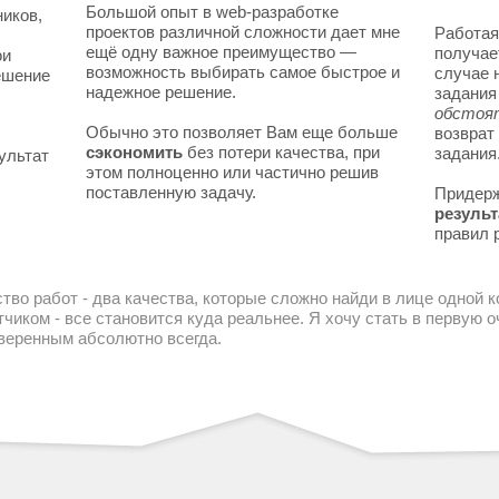
Большой опыт в web-разработке
ников,
проектов различной сложности дает мне
Работая
ещё одну важное преимущество —
получае
ои
возможность выбирать самое быстрое и
случае 
решение
надежное решение.
задани
обстоя
Обычно это позволяет Вам еще больше
возврат
сэкономить
без потери качества, при
задания
ультат
этом полноценно или частично решив
поставленную задачу.
Придер
результ
правил 
тво работ - два качества, которые сложно найди в лице одной 
чиком - все становится куда реальнее. Я хочу стать в первую
уверенным абсолютно всегда.