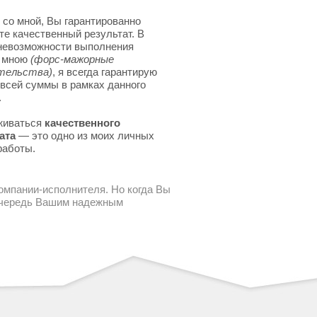
 со мной, Вы гарантированно
те качественный результат. В
невозможности выполнения
я мною
(форс-мажорные
тельства)
, я всегда гарантирую
 всей суммы в рамках данного
.
живаться
качественного
ата
— это одно из моих личных
работы.
компании-исполнителя. Но когда Вы
 очередь Вашим надежным