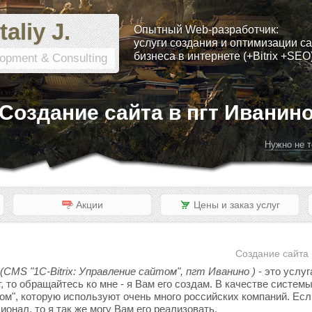
taliy J.
Опытный Web-разработчик:
услуги создания и оптимизации са
бизнеса в интернете (+Bitrix +SEO
opment & Consulting
Создание сайта в пгт Иванин
Нужно не т
Акции
Цены и заказ услуг
Создание сайта 
(CMS "1C-Bitrix: Управление сайтом", пгт Иванино )
- это услуг
, то обращайтесь ко мне - я Вам его создам. В качестве систе
том", которую используют очень много российских компаний. Если
онал, то я так же могу Вам его реализовать.