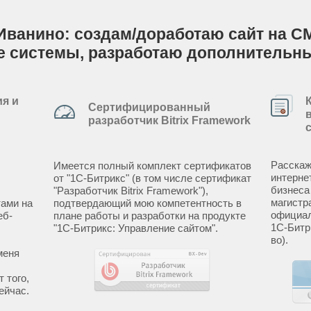
 Иванино: создам/доработаю сайт на CM
е системы, разработаю дополнительн
я и
Сертифицированный
разработчик Bitrix Framework
Расскаж
Имеется полный комплект сертификатов
интерне
от "1С-Битрикс" (в том числе сертификат
бизнеса
"Разработчик Bitrix Framework"),
магистр
ами на
подтвердающий мою компетентность в
официал
еб-
плане работы и разработки на продукте
1С-Битр
"1С-Битрикс: Управление сайтом".
во).
меня
 того,
ейчас.