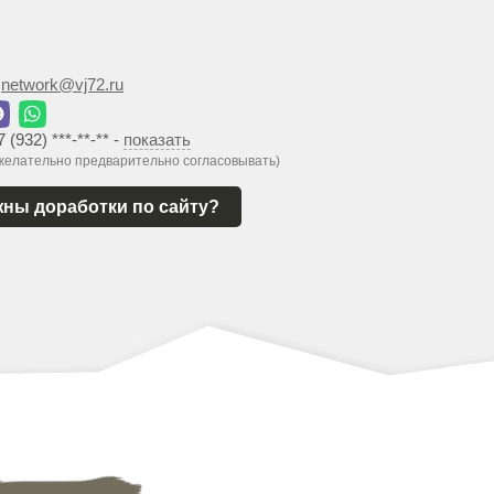
:
network@vj72.ru
7 (932) ***-**-**
-
показать
 желательно предварительно согласовывать)
ны доработки по сайту?