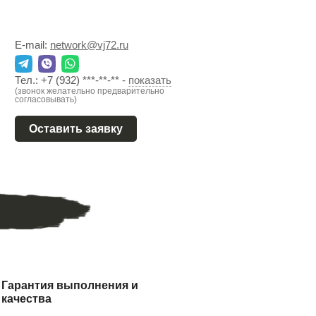
E-mail:
network@vj72.ru
Тел.:
+7 (932) ***-**-**
-
показать
(звонок желательно предварительно
согласовывать)
Оставить заявку
Гарантия выполнения и
качества