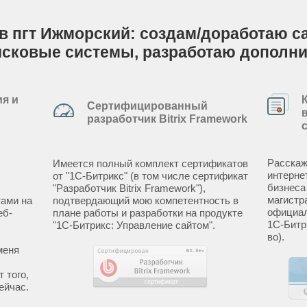
в пгт Ижморский: создам/доработаю сай
исковые системы, разработаю дополн
я и
Сертифицированный
разработчик Bitrix Framework
Расскаж
Имеется полный комплект сертификатов
интерне
от "1С-Битрикс" (в том числе сертификат
бизнеса
"Разработчик Bitrix Framework"),
магистр
ами на
подтвердающий мою компетентность в
официал
еб-
плане работы и разработки на продукте
1С-Битр
"1С-Битрикс: Управление сайтом".
во).
меня
 того,
ейчас.