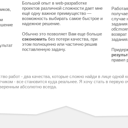
Большой опыт в web-разработке
проектов различной сложности дает мне
Работая
ников,
ещё одну важное преимущество —
получае
возможность выбирать самое быстрое и
случае 
ои
надежное решение.
задани
решение
обстоя
Обычно это позволяет Вам еще больше
возврат
сэкономить
без потери качества, при
задания
этом полноценно или частично решив
ультат
поставленную задачу.
Придер
результ
правил 
тво работ - два качества, которые сложно найди в лице одной 
чиком - все становится куда реальнее. Я хочу стать в первую
уверенным абсолютно всегда.