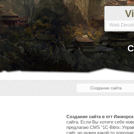
Vi
Web Devel
С
Создание сайта
Создание сайта в пгт Ижморс
сайта. Если Вы хотите себе нов
предлагаю CMS "1C-Bitrix: Упра
сайт, но нужен какой-то дополни