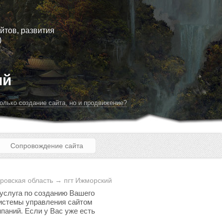
йтов, развития
)
ий
олько создание сайта, но и продвижение?
Сопровождение сайта
ровская область → пгт Ижморский
 услуга по созданию Вашего
 системы управления сайтом
паний. Если у Вас уже есть