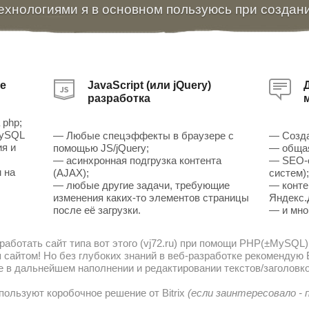
ехнологиями я в основном пользуюсь при создан
е
JavaScript (или jQuery)
разработка
 php;
MySQL
— Любые спецэффекты в браузере с
— Созда
ия и
помощью JS/jQuery;
— общая
— асинхронная подгрузка контента
— SEO-о
 на
(AJAX);
систем)
— любые другие задачи, требующие
— конте
изменения каких-то элементов страницы
Яндекс.
после её загрузки.
— и мно
работать сайт типа вот этого (vj72.ru) при помощи PHP(±MySQL)
сайтом! Но без глубоких знаний в веб-разработке рекомендую В
е в дальнейшем наполнении и редактировании текстов/заголовко
пользуют коробочное решение от Bitrix
(если заинтересовало -