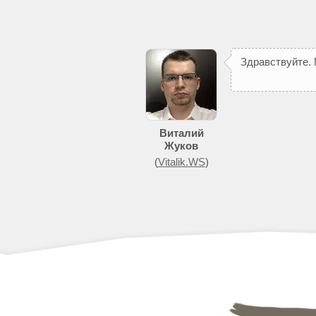
З
д
р
а
в
с
т
в
у
й
т
е
.
Виталий
Жуков
(
Vitalik.WS
)