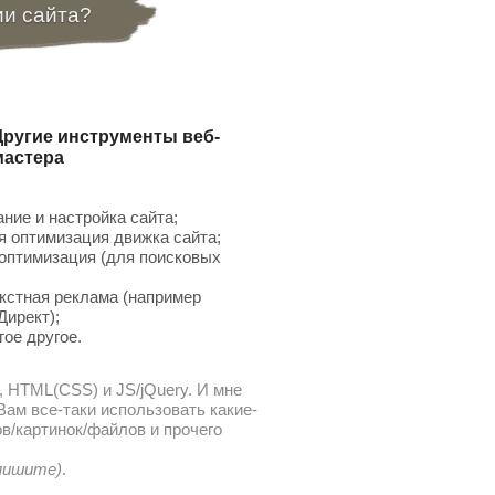
ии сайта?
Другие инструменты веб-
мастера
ние и настройка сайта;
 оптимизация движка сайта;
птимизация (для поисковых
;
кстная реклама (например
Директ);
гое другое.
, HTML(CSS) и JS/jQuery. И мне
ам все-таки использовать какие-
в/картинок/файлов и прочего
 пишите)
.