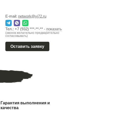
E-mail:
network@vj72.ru
Тел.:
+7 (932) ***-**-**
-
показать
(звонок желательно предварительно
согласовывать)
Оставить заявку
Гарантия выполнения и
качества