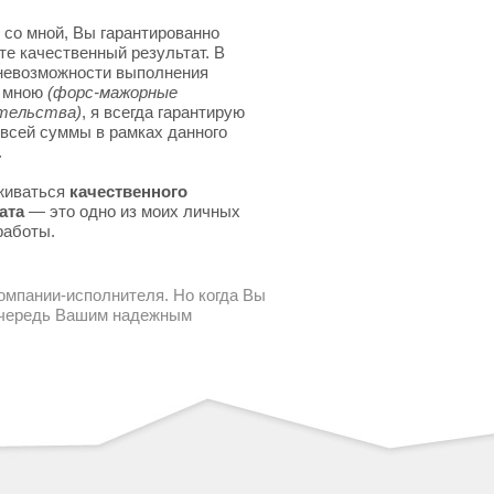
 со мной, Вы гарантированно
те качественный результат. В
невозможности выполнения
я мною
(форс-мажорные
тельства)
, я всегда гарантирую
 всей суммы в рамках данного
.
живаться
качественного
ата
— это одно из моих личных
работы.
компании-исполнителя. Но когда Вы
 очередь Вашим надежным