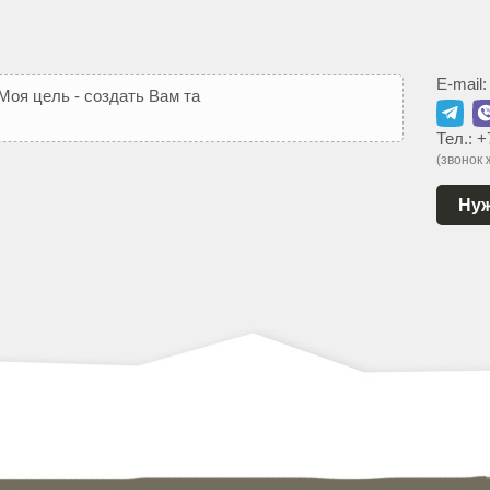
E-mail
М
о
я
ц
е
л
ь
-
с
о
з
д
а
т
ь
В
а
м
т
а
к
о
й
с
а
й
т
,
к
о
т
о
р
ы
й
Тел.:
+
(звонок
Нуж