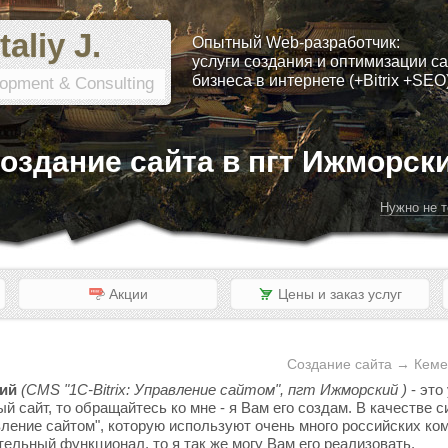
taliy J.
Опытный Web-разработчик:
услуги создания и оптимизации са
бизнеса в интернете (+Bitrix +SEO
opment & Consulting
оздание сайта в пгт Ижморск
Нужно не т
Акции
Цены и заказ услуг
Создание сайта → Кеме
кий
(CMS "1C-Bitrix: Управление сайтом", пгт Ижморский )
- это
ый сайт, то обращайтесь ко мне - я Вам его создам. В качестве
вление сайтом", которую используют очень много российских ком
тельный функционал, то я так же могу Вам его реализовать.