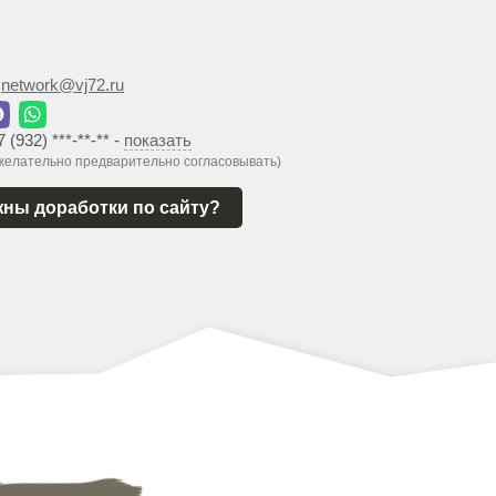
:
network@vj72.ru
7 (932) ***-**-**
-
показать
 желательно предварительно согласовывать)
ны доработки по сайту?