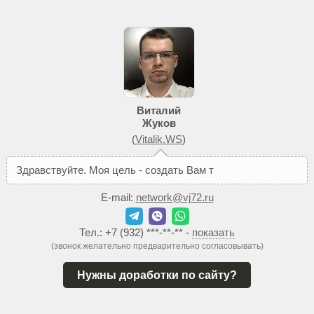
Виталий
Жуков
(
Vitalik.WS
)
З
д
р
а
в
с
т
в
у
й
т
е
.
М
о
я
ц
е
л
ь
-
с
о
з
д
а
т
ь
В
а
м
т
а
к
о
й
с
а
й
т
,
E-mail:
network@vj72.ru
Тел.:
+7 (932) ***-**-**
-
показать
(звонок желательно предварительно согласовывать)
Нужны доработки по сайту?