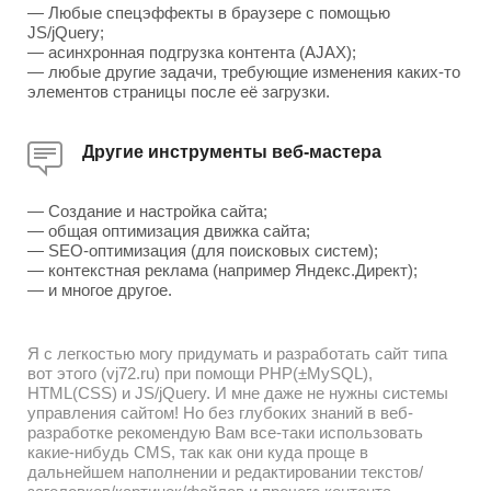
— Любые спецэффекты в браузере с помощью
JS/jQuery;
— асинхронная подгрузка контента (AJAX);
— любые другие задачи, требующие изменения каких-то
элементов страницы после её загрузки.
Другие инструменты веб-мастера
— Создание и настройка сайта;
— общая оптимизация движка сайта;
— SEO-оптимизация (для поисковых систем);
— контекстная реклама (например Яндекс.Директ);
— и многое другое.
Я с легкостью могу придумать и разработать сайт типа
вот этого (vj72.ru) при помощи PHP(±MySQL),
HTML(CSS) и JS/jQuery. И мне даже не нужны системы
управления сайтом! Но без глубоких знаний в веб-
разработке рекомендую Вам все-таки использовать
какие-нибудь CMS, так как они куда проще в
дальнейшем наполнении и редактировании текстов/