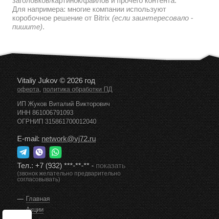
заголовков/картинок/файлов и прочего контента.
Для напримера: многие компании используют
коробочное решение от Bitrix
(если заинтересовало -
пишите)
.
Vitaliy Jukov © 2026 год
,
оферта
политика обработки ПД
ИП Жуков Виталий Викторович
ИНН 861006791093
ОГРНИП 315861700012040
E-mail:
network@vj72.ru
Тел.:
+7 (932) ***-**-**
-
показать
(звонок желательно предварительно
согласовывать)
Главная
Акции