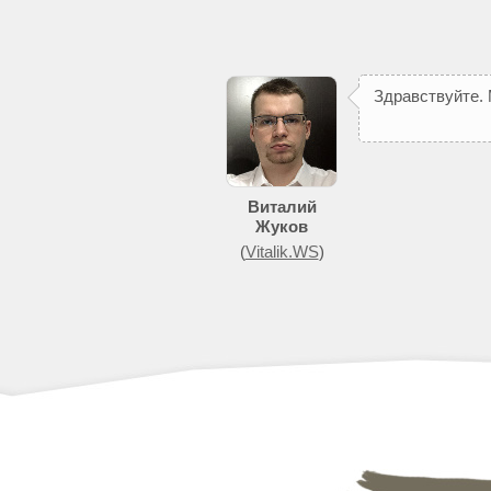
З
д
р
а
в
с
т
в
у
й
т
е
.
п
о
м
о
ж
е
т
д
о
Виталий
Жуков
(
Vitalik.WS
)