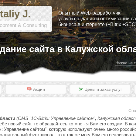
taliy J.
Опытный Web-разработчик:
услуги создания и оптимизации са
бизнеса в интернете (+Bitrix +SEO
opment & Consulting
дание сайта в Калужской обл
Нужно не т
Акции
Цены и заказ услуг
Соз
области
(CMS "1C-Bitrix: Управление сайтом", Калужская област
ебе новый сайт, то обращайтесь ко мне - я Вам его создам. В к
x: Управление сайтом", которую используют очень много россий
полнительный функционал, то я так же могу Вам его реализовать