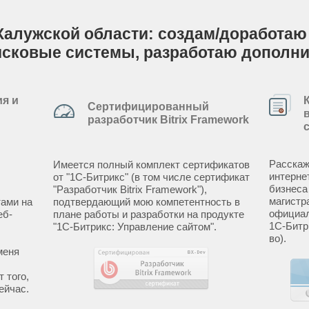
Калужской области: создам/доработаю с
исковые системы, разработаю дополн
я и
Сертифицированный
разработчик Bitrix Framework
Расскаж
Имеется полный комплект сертификатов
интерне
от "1С-Битрикс" (в том числе сертификат
бизнеса
"Разработчик Bitrix Framework"),
магистр
ами на
подтвердающий мою компетентность в
официал
еб-
плане работы и разработки на продукте
1С-Битр
"1С-Битрикс: Управление сайтом".
во).
меня
 того,
ейчас.