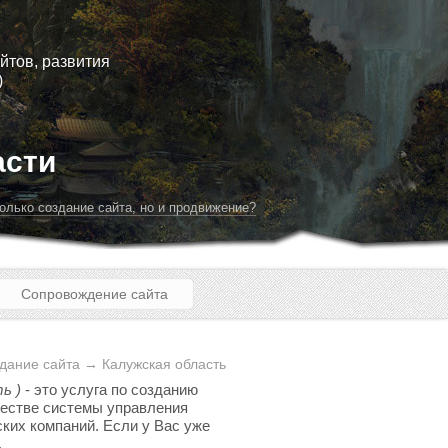
йтов, развития
)
асти
олько создание сайта, но и продвижение?
Сопровождение сайта
дание сайта → Калужская область
ь )
- это услуга по созданию
ачестве системы управления
ских компаний. Если у Вас уже
.