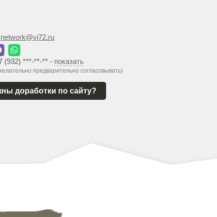
:
network@vj72.ru
7 (932) ***-**-**
-
показать
 желательно предварительно согласовывать)
ны доработки по сайту?