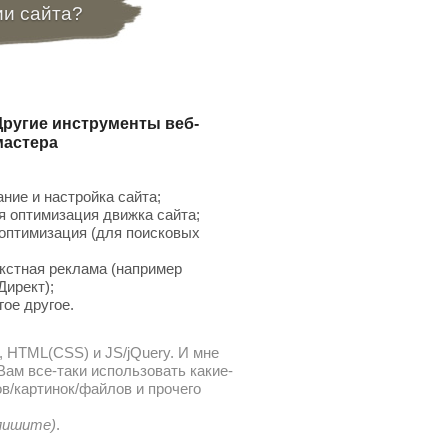
ии сайта?
Другие инструменты веб-
мастера
ние и настройка сайта;
 оптимизация движка сайта;
птимизация (для поисковых
;
кстная реклама (например
Директ);
гое другое.
, HTML(CSS) и JS/jQuery. И мне
ам все-таки использовать какие-
в/картинок/файлов и прочего
 пишите)
.