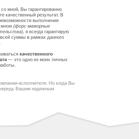
 со мной, Вы гарантированно
те качественный результат. В
невозможности выполнения
я мною
(форс-мажорные
тельства)
, я всегда гарантирую
 всей суммы в рамках данного
.
живаться
качественного
ата
— это одно из моих личных
работы.
компании-исполнителя. Но когда Вы
 очередь Вашим надежным