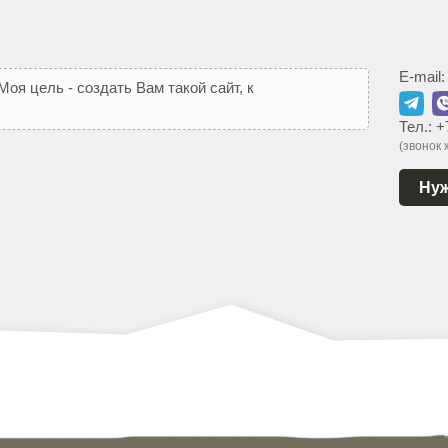
E-mail
М
о
я
ц
е
л
ь
-
с
о
з
д
а
т
ь
В
а
м
т
а
к
о
й
с
а
й
т
,
к
о
т
о
р
ы
й
Тел.:
+
(звонок
Нуж