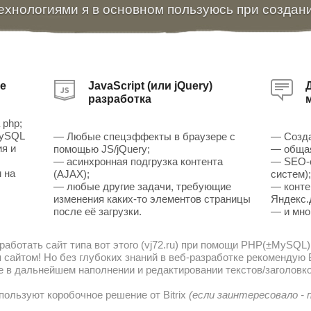
ехнологиями я в основном пользуюсь при создан
е
JavaScript (или jQuery)
разработка
 php;
MySQL
— Любые спецэффекты в браузере с
— Созда
ия и
помощью JS/jQuery;
— общая
— асинхронная подгрузка контента
— SEO-о
 на
(AJAX);
систем)
— любые другие задачи, требующие
— конте
изменения каких-то элементов страницы
Яндекс.
после её загрузки.
— и мно
работать сайт типа вот этого (vj72.ru) при помощи PHP(±MySQL)
сайтом! Но без глубоких знаний в веб-разработке рекомендую В
е в дальнейшем наполнении и редактировании текстов/заголовко
пользуют коробочное решение от Bitrix
(если заинтересовало -