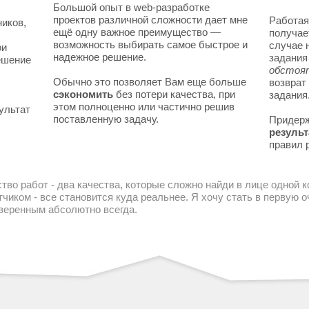
Большой опыт в web-разработке
проектов различной сложности дает мне
Работая
ников,
ещё одну важное преимущество —
получае
возможность выбирать самое быстрое и
случае 
ои
надежное решение.
задани
решение
обстоя
Обычно это позволяет Вам еще больше
возврат
сэкономить
без потери качества, при
задания
этом полноценно или частично решив
ультат
поставленную задачу.
Придер
результ
правил 
тво работ - два качества, которые сложно найди в лице одной 
чиком - все становится куда реальнее. Я хочу стать в первую
уверенным абсолютно всегда.