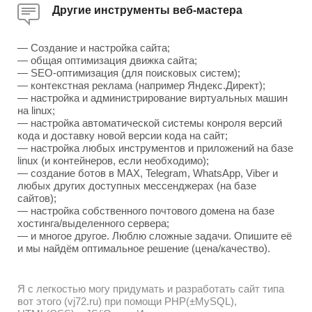
Другие инструменты веб-мастера
— Создание и настройка сайта;
— общая оптимизация движка сайта;
— SEO-оптимизация (для поисковых систем);
— контекстная реклама (например Яндекс.Директ);
— настройка и администрирование виртуальных машин
на linux;
— настройка автоматической системы конроля версий
кода и доставку новой версии кода на сайт;
— настройка любых инструментов и приложений на базе
linux (и контейнеров, если необходимо);
— создание ботов в MAX, Telegram, WhatsApp, Viber и
любых других доступных мессенджерах (на базе
сайтов);
— настройка собственного почтового домена на базе
хостинга/выделенного сервера;
— и многое другое. Люблю сложные задачи. Опишите её
и мы найдём оптимальное решение (цена/качество).
Я с легкостью могу придумать и разработать сайт типа
вот этого (vj72.ru) при помощи PHP(±MySQL),