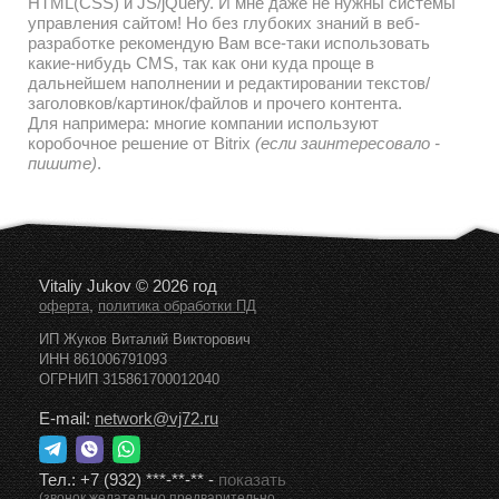
HTML(CSS) и JS/jQuery. И мне даже не нужны системы
управления сайтом! Но без глубоких знаний в веб-
разработке рекомендую Вам все-таки использовать
какие-нибудь CMS, так как они куда проще в
дальнейшем наполнении и редактировании текстов/
заголовков/картинок/файлов и прочего контента.
Для напримера: многие компании используют
коробочное решение от Bitrix
(если заинтересовало -
пишите)
.
Vitaliy Jukov © 2026 год
,
оферта
политика обработки ПД
ИП Жуков Виталий Викторович
ИНН 861006791093
ОГРНИП 315861700012040
E-mail:
network@vj72.ru
Тел.:
+7 (932) ***-**-**
-
показать
(звонок желательно предварительно