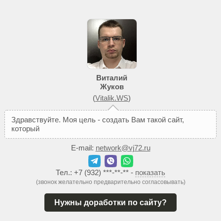
Виталий
Жуков
(
Vitalik.WS
)
З
д
р
а
в
с
т
в
у
й
т
е
.
М
о
я
ц
е
л
ь
-
с
о
з
д
а
т
ь
В
а
м
т
а
к
о
й
с
а
й
т
,
к
о
т
о
р
ы
й
п
о
м
о
ж
е
т
д
о
б
E-mail:
network@vj72.ru
Тел.:
+7 (932) ***-**-**
-
показать
(звонок желательно предварительно согласовывать)
Нужны доработки по сайту?