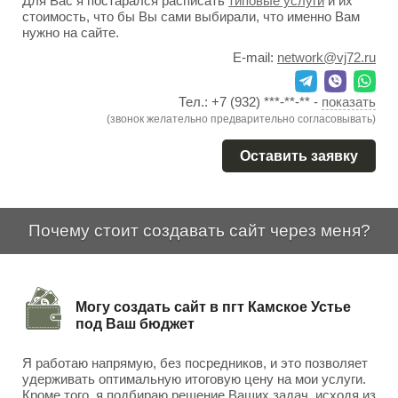
Для Вас я постарался расписать
типовые услуги
и их
стоимость, что бы Вы сами выбирали, что именно Вам
нужно на сайте.
E-mail:
network@vj72.ru
Тел.:
+7 (932) ***-**-**
-
показать
(звонок желательно предварительно согласовывать)
Оставить заявку
Почему стоит создавать сайт через меня?
Могу создать сайт в пгт Камское Устье
под Ваш бюджет
Я работаю напрямую, без посредников, и это позволяет
удерживать оптимальную итоговую цену на мои услуги.
Кроме того, я подбираю решение Ваших задач, исходя из