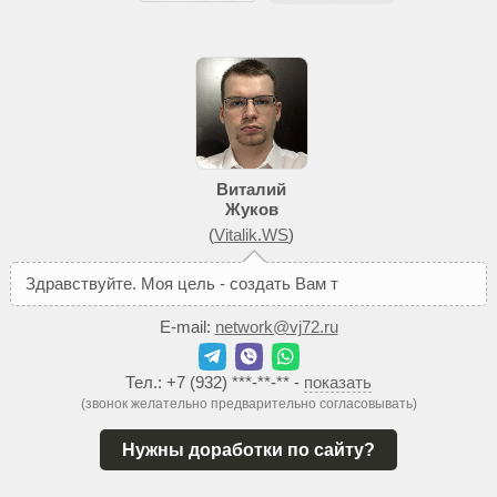
Виталий
Жуков
(
Vitalik.WS
)
З
д
р
а
в
с
т
в
у
й
т
е
.
М
о
я
ц
е
л
ь
-
с
о
з
д
а
т
ь
В
а
м
т
а
к
о
й
с
а
й
т
,
E-mail:
network@vj72.ru
Тел.:
+7 (932) ***-**-**
-
показать
(звонок желательно предварительно согласовывать)
Нужны доработки по сайту?