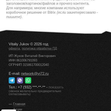
заголовков/картинок/файлов и прочего контента.
Для напримера: многие компании используют
коробочное решение от Bitrix
(если заинтересовало -
пишите)
.
Vitaliy Jukov © 2026 год
,
оферта
политика обработки ПД
ИП Жуков Виталий Викторович
ИНН 861006791093
ОГРНИП 315861700012040
E-mail:
network@vj72.ru
Тел.:
+7 (932) ***-**-**
-
показать
(звонок желательно предварительно
согласовывать)
Главная
Акции