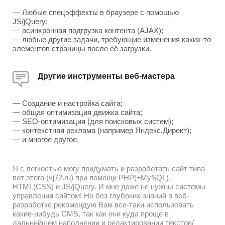
— Любые спецэффекты в браузере с помощью
JS/jQuery;
— асинхронная подгрузка контента (AJAX);
— любые другие задачи, требующие изменения каких-то
элементов страницы после её загрузки.
Другие инструменты веб-мастера
— Создание и настройка сайта;
— общая оптимизация движка сайта;
— SEO-оптимизация (для поисковых систем);
— контекстная реклама (например Яндекс.Директ);
— и многое другое.
Я с легкостью могу придумать и разработать сайт типа
вот этого (vj72.ru) при помощи PHP(±MySQL),
HTML(CSS) и JS/jQuery. И мне даже не нужны системы
управления сайтом! Но без глубоких знаний в веб-
разработке рекомендую Вам все-таки использовать
какие-нибудь CMS, так как они куда проще в
дальнейшем наполнении и редактировании текстов/