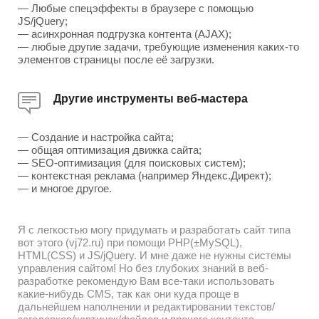
— Любые спецэффекты в браузере с помощью
JS/jQuery;
— асинхронная подгрузка контента (AJAX);
— любые другие задачи, требующие изменения каких-то
элементов страницы после её загрузки.
Другие инструменты веб-мастера
— Создание и настройка сайта;
— общая оптимизация движка сайта;
— SEO-оптимизация (для поисковых систем);
— контекстная реклама (например Яндекс.Директ);
— и многое другое.
Я с легкостью могу придумать и разработать сайт типа
вот этого (vj72.ru) при помощи PHP(±MySQL),
HTML(CSS) и JS/jQuery. И мне даже не нужны системы
управления сайтом! Но без глубоких знаний в веб-
разработке рекомендую Вам все-таки использовать
какие-нибудь CMS, так как они куда проще в
дальнейшем наполнении и редактировании текстов/