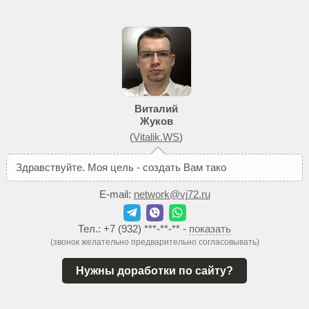
Виталий
Жуков
(
Vitalik.WS
)
З
д
р
а
в
с
т
в
у
й
т
е
.
М
о
я
ц
е
л
ь
-
с
о
з
д
а
т
ь
В
а
м
т
а
к
о
й
с
а
й
т
,
к
о
E-mail:
network@vj72.ru
Тел.:
+7 (932) ***-**-**
-
показать
(звонок желательно предварительно согласовывать)
Нужны доработки по сайту?