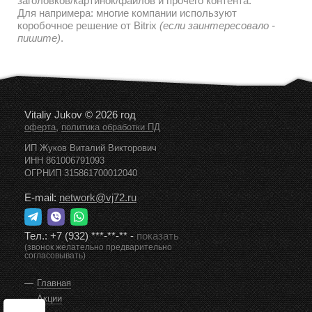
заголовков/картинок/файлов и прочего контента.
Для напримера: многие компании используют
коробочное решение от Bitrix
(если заинтересовало -
пишите)
.
Vitaliy Jukov © 2026 год
,
оферта
политика обработки ПД
ИП Жуков Виталий Викторович
ИНН 861006791093
ОГРНИП 315861700012040
E-mail:
network@vj72.ru
Тел.:
+7 (932) ***-**-**
-
показать
(звонок желательно предварительно
согласовывать)
Главная
Акции