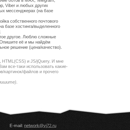
ние ботов в MAX, Telegram,
p, Viber и любых других
ых мессенджерах (на базе
ойка собственного почтового
на базе хостинга/выделенного
;
гое другое. Люблю сложные
 Опишите её и мы найдём
ьное решение (цена/качество).
, HTML(CSS) и JS/jQuery. И мне
ам все-таки использовать какие-
в/картинок/файлов и прочего
 пишите)
.
E-mail:
network@vj72.ru