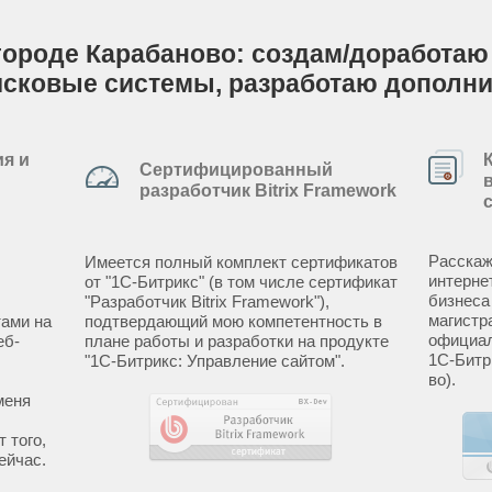
городе Карабаново: создам/доработаю с
исковые системы, разработаю дополн
я и
Сертифицированный
разработчик Bitrix Framework
Расскаж
Имеется полный комплект сертификатов
интерне
от "1С-Битрикс" (в том числе сертификат
бизнеса
"Разработчик Bitrix Framework"),
магистр
ами на
подтвердающий мою компетентность в
официал
еб-
плане работы и разработки на продукте
1С-Битр
"1С-Битрикс: Управление сайтом".
во).
меня
 того,
ейчас.