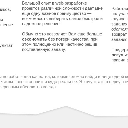
Большой опыт в web-разработке
проектов различной сложности дает мне
Работая
ников,
ещё одну важное преимущество —
получае
возможность выбирать самое быстрое и
случае 
ои
надежное решение.
задани
решение
обстоя
Обычно это позволяет Вам еще больше
возврат
сэкономить
без потери качества, при
задания
этом полноценно или частично решив
ультат
поставленную задачу.
Придер
результ
правил 
тво работ - два качества, которые сложно найди в лице одной 
чиком - все становится куда реальнее. Я хочу стать в первую
уверенным абсолютно всегда.