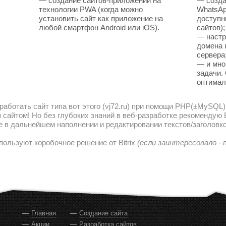
— создание сайтов-приложений на
— созда
технологии PWA (когда можно
WhatsAp
установить сайт как приложение на
доступн
любой смартфон Android или iOS).
сайтов);
— настр
домена 
сервера
— и мно
задачи.
оптимал
работать сайт типа вот этого (vj72.ru) при помощи PHP(±MySQL)
сайтом! Но без глубоких знаний в веб-разработке рекомендую В
е в дальнейшем наполнении и редактировании текстов/заголовко
пользуют коробочное решение от Bitrix
(если заинтересовало -
Главная
Создание сайта
Акции
Разработка сайтов