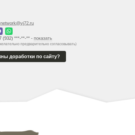
:
network@vj72.ru
7 (932) ***-**-**
-
показать
 желательно предварительно согласовывать)
ны доработки по сайту?