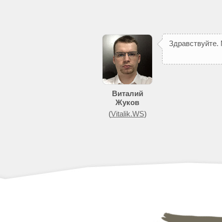
З
д
р
а
в
с
т
в
у
й
т
е
.
п
о
м
о
ж
е
т
д
о
б
и
т
Виталий
Жуков
(
Vitalik.WS
)