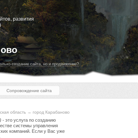
йтов, развития
)
ново
олько создание сайта, но и продвижение?
Сопровождение сайта
ская область → город Карабаново
)
- это услуга по созданию
ачестве системы управления
ских компаний. Если у Вас уже
.