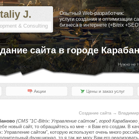
taliy J.
Опытный Web-разработчик:
услуги создания и оптимизации са
бизнеса в интернете (+Bitrix +SEO
opment & Consulting
дание сайта в городе Караба
Нужно не т
Акции
Цены и заказ услуг
Создание сайта → Владимир
баново
(CMS "1C-Bitrix: Управление сайтом", город Карабаново 
ебе новый сайт, то обращайтесь ко мне - я Вам его создам. В к
x: Управление сайтом", которую используют очень много россий
полнительный функционал, то я так же могу Вам его реализовать