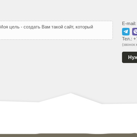
E-mail
М
о
я
ц
е
л
ь
-
с
о
з
д
а
т
ь
В
а
м
т
а
к
о
й
с
а
й
т
,
к
о
т
о
р
ы
й
ь
с
я
Тел.:
+
(звонок
Нуж