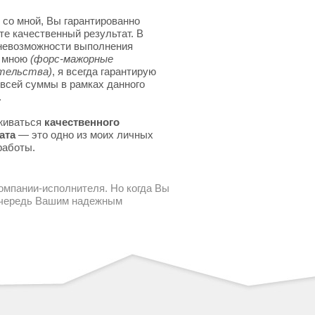
 со мной, Вы гарантированно
те качественный результат. В
невозможности выполнения
я мною
(форс-мажорные
тельства)
, я всегда гарантирую
 всей суммы в рамках данного
.
живаться
качественного
ата
— это одно из моих личных
работы.
компании-исполнителя. Но когда Вы
 очередь Вашим надежным