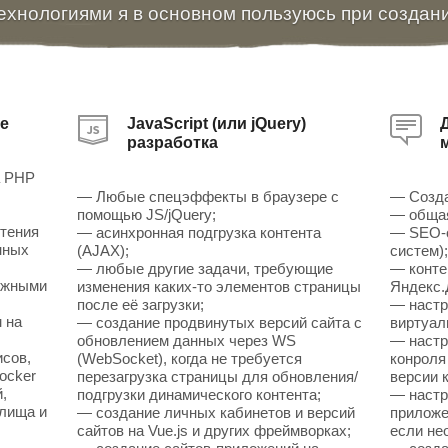
ехнологиями я в основном пользуюсь при создан
е
JavaScript (или jQuery)
разработка
а PHP
— Любые спецэффекты в браузере с
— Созда
помощью JS/jQuery;
— общая
чтения
— асинхронная подгрузка контента
— SEO-о
нных
(AJAX);
систем)
— любые другие задачи, требующие
— конте
ожными
изменения каких-то элементов страницы
Яндекс.
после её загрузки;
— настр
 на
— создание продвинутых версий сайта с
виртуал
обновлением данных через WS
— настр
исов,
(WebSocket), когда не требуется
конроля
ocker
перезагрузка страницы для обновления/
версии к
,
подгрузки динамического контента;
— настр
илища и
— создание личных кабинетов и версий
приложен
сайтов на Vue.js и других фреймворках;
если не