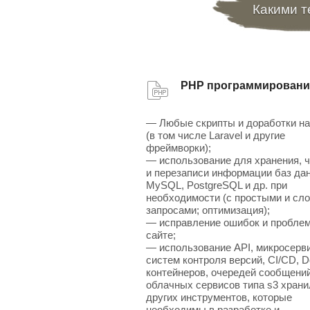
Какими т
PHP программировани
— Любые скрипты и доработки н
(в том числе Laravel и другие
фреймворки);
— использование для хранения, 
и перезаписи информации баз да
MySQL, PostgreSQL и др. при
необходимости (с простыми и сл
запросами; оптимизация);
— исправление ошибок и проблем
сайте;
— использование API, микросерв
систем контроля версий, CI/CD, D
контейнеров, очередей сообщений
облачных сервисов типа s3 хран
других инструментов, которые
необходимы в разработке и