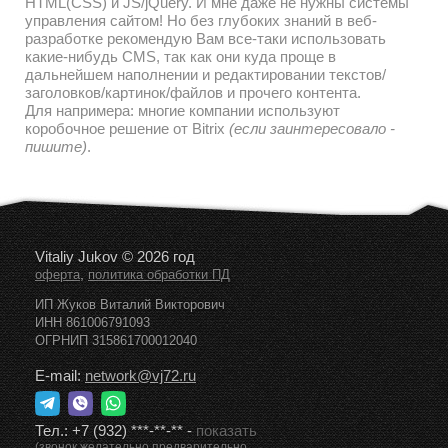
HTML(CSS) и JS/jQuery. И мне даже не нужны системы
управления сайтом! Но без глубоких знаний в веб-
разработке рекомендую Вам все-таки использовать
какие-нибудь CMS, так как они куда проще в
дальнейшем наполнении и редактировании текстов/
заголовков/картинок/файлов и прочего контента.
Для напримера: многие компании используют
коробочное решение от Bitrix
(если заинтересовало -
пишите)
.
Vitaliy Jukov © 2026 год
,
оферта
политика обработки ПД
ИП Жуков Виталий Викторович
ИНН 861006791093
ОГРНИП 315861700012040
E-mail:
network@vj72.ru
Тел.:
+7 (932) ***-**-**
-
показать
(звонок желательно предварительно