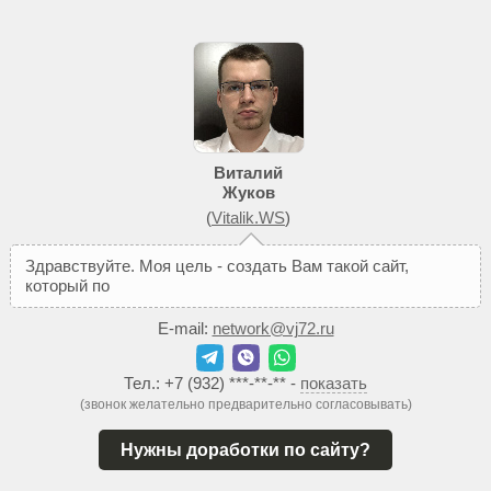
Виталий
Жуков
(
Vitalik.WS
)
З
д
р
а
в
с
т
в
у
й
т
е
.
М
о
я
ц
е
л
ь
-
с
о
з
д
а
т
ь
В
а
м
т
а
к
о
й
с
а
й
т
,
к
о
т
о
р
ы
й
п
о
м
о
ж
е
т
д
о
б
и
т
E-mail:
network@vj72.ru
Тел.:
+7 (932) ***-**-**
-
показать
(звонок желательно предварительно согласовывать)
Нужны доработки по сайту?