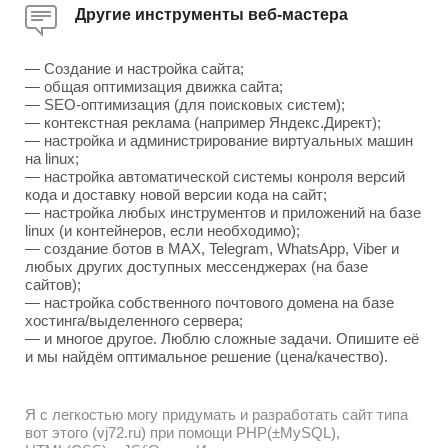
Другие инструменты веб-мастера
— Создание и настройка сайта;
— общая оптимизация движка сайта;
— SEO-оптимизация (для поисковых систем);
— контекстная реклама (например Яндекс.Директ);
— настройка и администрирование виртуальных машин
на linux;
— настройка автоматической системы конроля версий
кода и доставку новой версии кода на сайт;
— настройка любых инструментов и приложений на базе
linux (и контейнеров, если необходимо);
— создание ботов в MAX, Telegram, WhatsApp, Viber и
любых других доступных мессенджерах (на базе
сайтов);
— настройка собственного почтового домена на базе
хостинга/выделенного сервера;
— и многое другое. Люблю сложные задачи. Опишите её
и мы найдём оптимальное решение (цена/качество).
Я с легкостью могу придумать и разработать сайт типа
вот этого (vj72.ru) при помощи PHP(±MySQL),