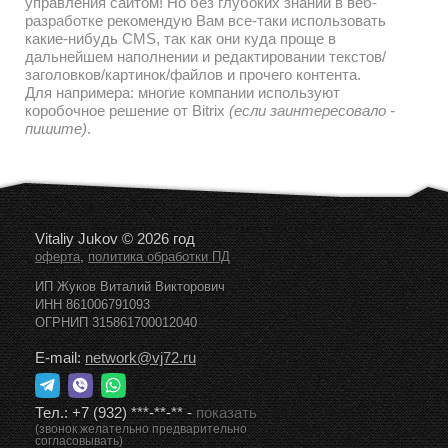
управления сайтом! Но без глубоких знаний в веб-
разработке рекомендую Вам все-таки использовать
какие-нибудь CMS, так как они куда проще в
дальнейшем наполнении и редактировании текстов/
заголовков/картинок/файлов и прочего контента.
Для напримера: многие компании используют
коробочное решение от Bitrix
(если заинтересовало -
пишите)
.
Vitaliy Jukov © 2026 год
,
оферта
политика обработки ПД
ИП Жуков Виталий Викторович
ИНН 861006791093
ОГРНИП 315861700012040
E-mail:
network@vj72.ru
Тел.:
+7 (932) ***-**-**
-
показать
(звонок желательно предварительно
согласовывать)