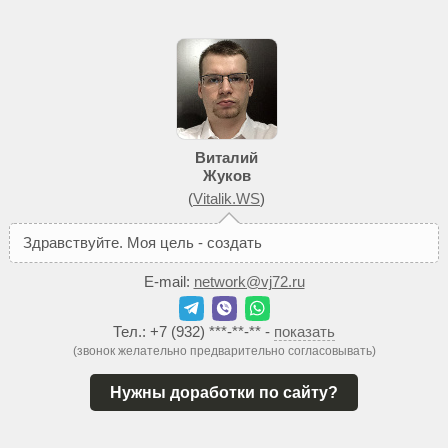
Виталий
Жуков
(
Vitalik.WS
)
З
д
р
а
в
с
т
в
у
й
т
е
.
М
о
я
ц
е
л
ь
-
с
о
з
д
а
т
ь
В
а
м
т
а
к
о
й
с
а
E-mail:
network@vj72.ru
Тел.:
+7 (932) ***-**-**
-
показать
(звонок желательно предварительно согласовывать)
Нужны доработки по сайту?