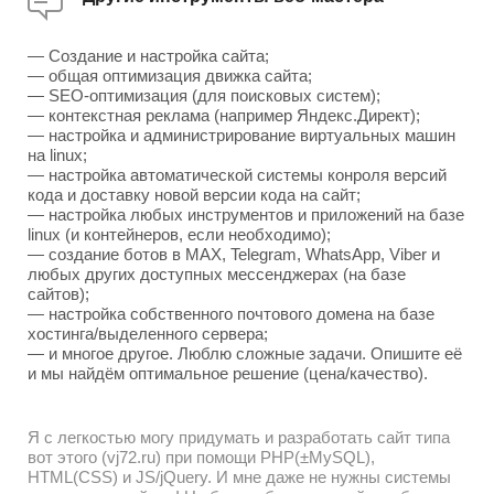
— Создание и настройка сайта;
— общая оптимизация движка сайта;
— SEO-оптимизация (для поисковых систем);
— контекстная реклама (например Яндекс.Директ);
— настройка и администрирование виртуальных машин
на linux;
— настройка автоматической системы конроля версий
кода и доставку новой версии кода на сайт;
— настройка любых инструментов и приложений на базе
linux (и контейнеров, если необходимо);
— создание ботов в MAX, Telegram, WhatsApp, Viber и
любых других доступных мессенджерах (на базе
сайтов);
— настройка собственного почтового домена на базе
хостинга/выделенного сервера;
— и многое другое. Люблю сложные задачи. Опишите её
и мы найдём оптимальное решение (цена/качество).
Я с легкостью могу придумать и разработать сайт типа
вот этого (vj72.ru) при помощи PHP(±MySQL),
HTML(CSS) и JS/jQuery. И мне даже не нужны системы