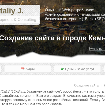
taliy J.
Опытный Web-разработчик:
услуги создания и оптимизации са
бизнеса в интернете (+Bitrix +SEO
opment & Consulting
Создание сайта в городе Кем
Нужно не т
Акции
Цены и заказ услуг
Создание сайта → 
(CMS "1C-Bitrix: Управление сайтом", город Кемь )
- это услуга
обращайтесь ко мне - я Вам его создам. В качестве системы уп
 которую используют очень много российских компаний. Если у Ва
то я так же могу Вам его реализовать.