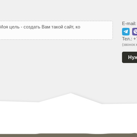
E-mail
М
о
я
ц
е
л
ь
-
с
о
з
д
а
т
ь
В
а
м
т
а
к
о
й
с
а
й
т
,
к
о
т
о
р
ы
й
Тел.:
+
(звонок
Нуж