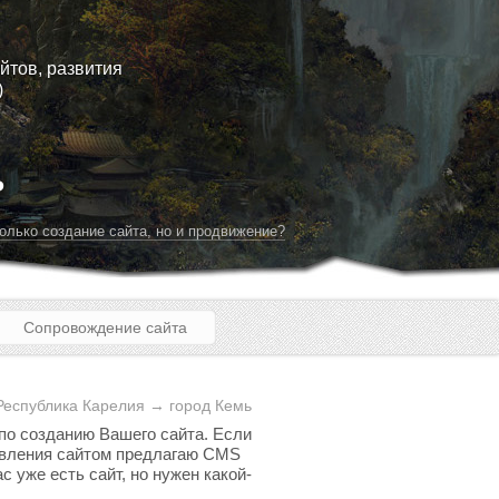
йтов, развития
)
ь
олько создание сайта, но и продвижение?
Сопровождение сайта
Республика Карелия → город Кемь
 по созданию Вашего сайта. Если
равления сайтом предлагаю CMS
с уже есть сайт, но нужен какой-