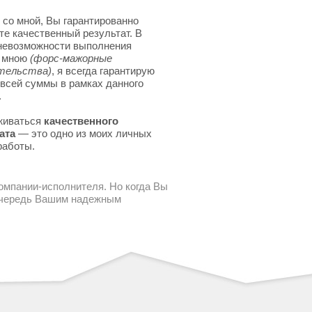
 со мной, Вы гарантированно
те качественный результат. В
невозможности выполнения
я мною
(форс-мажорные
тельства)
, я всегда гарантирую
 всей суммы в рамках данного
.
живаться
качественного
ата
— это одно из моих личных
работы.
компании-исполнителя. Но когда Вы
 очередь Вашим надежным