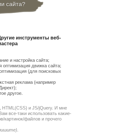
ии сайта?
Другие инструменты веб-
мастера
ние и настройка сайта;
 оптимизация движка сайта;
птимизация (для поисковых
;
кстная реклама (например
Директ);
гое другое.
, HTML(CSS) и JS/jQuery. И мне
ам все-таки использовать какие-
в/картинок/файлов и прочего
 пишите)
.