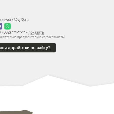
:
network@vj72.ru
7 (932) ***-**-**
-
показать
 желательно предварительно согласовывать)
ны доработки по сайту?