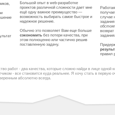
Большой опыт в web-разработке
ников,
проектов различной сложности дает мне
Работая
ещё одну важное преимущество —
получае
ои
возможность выбирать самое быстрое и
случае 
решение
надежное решение.
задани
обстоя
Обычно это позволяет Вам еще больше
возврат
сэкономить
без потери качества, при
задания
ультат
этом полноценно или частично решив
поставленную задачу.
Придер
результ
правил 
тво работ - два качества, которые сложно найди в лице одной 
чиком - все становится куда реальнее. Я хочу стать в первую
уверенным абсолютно всегда.