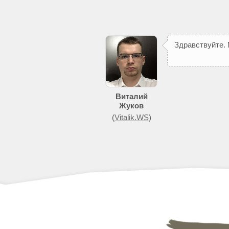
З
д
р
а
в
с
т
в
у
й
т
е
.
п
о
м
о
ж
е
т
д
о
б
Виталий
Жуков
(
Vitalik.WS
)