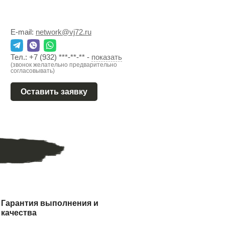
E-mail:
network@vj72.ru
Тел.:
+7 (932) ***-**-**
-
показать
(звонок желательно предварительно
согласовывать)
Оставить заявку
Гарантия выполнения и
качества