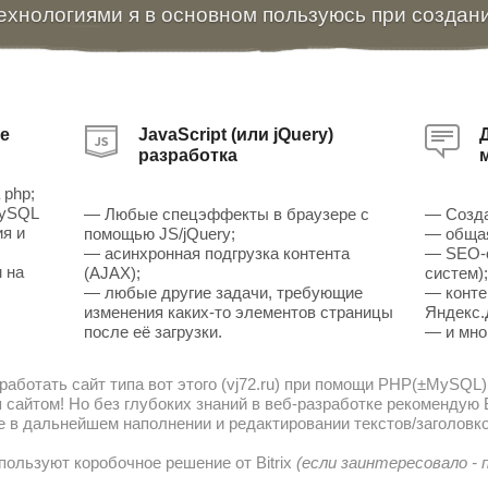
ехнологиями я в основном пользуюсь при создан
е
JavaScript (или jQuery)
разработка
 php;
MySQL
— Любые спецэффекты в браузере с
— Созда
ия и
помощью JS/jQuery;
— общая
— асинхронная подгрузка контента
— SEO-о
 на
(AJAX);
систем)
— любые другие задачи, требующие
— конте
изменения каких-то элементов страницы
Яндекс.
после её загрузки.
— и мно
работать сайт типа вот этого (vj72.ru) при помощи PHP(±MySQL)
сайтом! Но без глубоких знаний в веб-разработке рекомендую В
е в дальнейшем наполнении и редактировании текстов/заголовко
пользуют коробочное решение от Bitrix
(если заинтересовало -