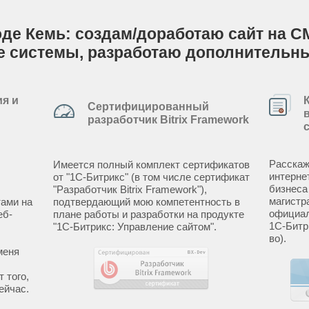
оде Кемь: создам/доработаю сайт на CM
е системы, разработаю дополнительн
я и
Сертифицированный
разработчик Bitrix Framework
Расскаж
Имеется полный комплект сертификатов
интерне
от "1С-Битрикс" (в том числе сертификат
бизнеса
"Разработчик Bitrix Framework"),
магистр
ами на
подтвердающий мою компетентность в
официал
еб-
плане работы и разработки на продукте
1С-Битр
"1С-Битрикс: Управление сайтом".
во).
меня
 того,
ейчас.