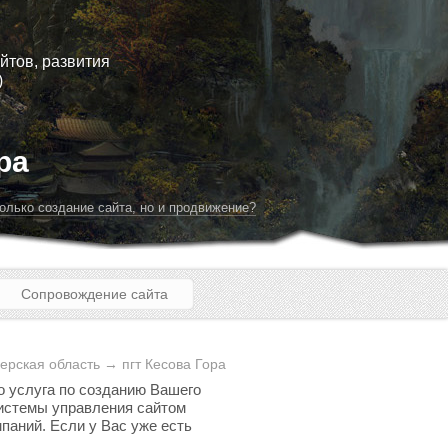
йтов, развития
)
ра
олько создание сайта, но и продвижение?
Сопровождение сайта
ерская область → пгт Кесова Гора
о услуга по созданию Вашего
 системы управления сайтом
паний. Если у Вас уже есть