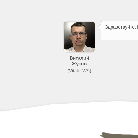
З
д
р
а
в
с
т
в
у
й
т
е
.
Виталий
Жуков
(
Vitalik.WS
)