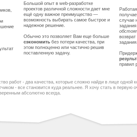
Большой опыт в web-разработке
проектов различной сложности дает мне
Работая
ников,
ещё одну важное преимущество —
получае
возможность выбирать самое быстрое и
случае 
ои
надежное решение.
задани
решение
обстоя
Обычно это позволяет Вам еще больше
возврат
сэкономить
без потери качества, при
задания
этом полноценно или частично решив
ультат
поставленную задачу.
Придер
результ
правил 
тво работ - два качества, которые сложно найди в лице одной 
чиком - все становится куда реальнее. Я хочу стать в первую
уверенным абсолютно всегда.