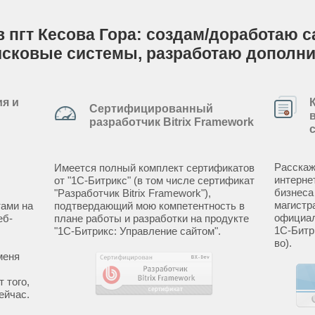
 пгт Кесова Гора: создам/доработаю са
исковые системы, разработаю дополн
я и
Сертифицированный
разработчик Bitrix Framework
Расскаж
Имеется полный комплект сертификатов
интерне
от "1С-Битрикс" (в том числе сертификат
бизнеса
"Разработчик Bitrix Framework"),
магистр
ами на
подтвердающий мою компетентность в
официал
еб-
плане работы и разработки на продукте
1С-Битр
"1С-Битрикс: Управление сайтом".
во).
меня
 того,
ейчас.