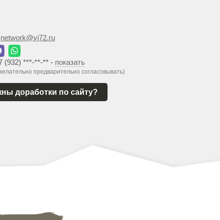
:
network@vj72.ru
7 (932) ***-**-**
-
показать
 желательно предварительно согласовывать)
ны доработки по сайту?