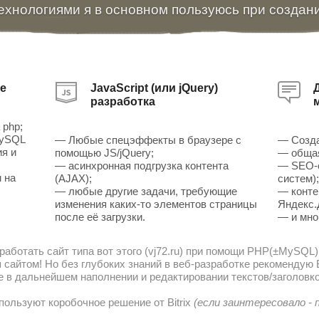
ехнологиями я в основном пользуюсь при создан
е
JavaScript (или jQuery)
разработка
 php;
MySQL
— Любые спецэффекты в браузере с
— Созда
ия и
помощью JS/jQuery;
— общая
— асинхронная подгрузка контента
— SEO-о
 на
(AJAX);
систем)
— любые другие задачи, требующие
— конте
изменения каких-то элементов страницы
Яндекс.
после её загрузки.
— и мно
работать сайт типа вот этого (vj72.ru) при помощи PHP(±MySQL)
сайтом! Но без глубоких знаний в веб-разработке рекомендую В
е в дальнейшем наполнении и редактировании текстов/заголовко
пользуют коробочное решение от Bitrix
(если заинтересовало -