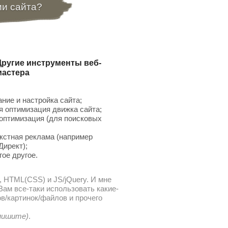
ии сайта?
Другие инструменты веб-
мастера
ние и настройка сайта;
 оптимизация движка сайта;
птимизация (для поисковых
;
кстная реклама (например
Директ);
гое другое.
, HTML(CSS) и JS/jQuery. И мне
ам все-таки использовать какие-
в/картинок/файлов и прочего
 пишите)
.