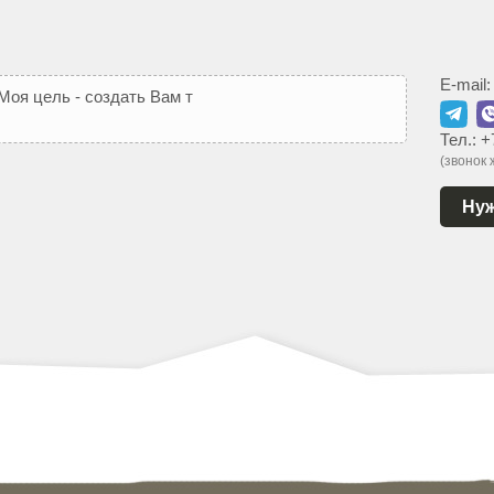
E-mail
М
о
я
ц
е
л
ь
-
с
о
з
д
а
т
ь
В
а
м
т
а
к
о
й
с
а
й
т
,
к
о
т
о
р
ы
Тел.:
+
(звонок
Нуж