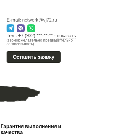
E-mail:
network@vj72.ru
Тел.:
+7 (932) ***-**-**
-
показать
(звонок желательно предварительно
согласовывать)
Оставить заявку
Гарантия выполнения и
качества