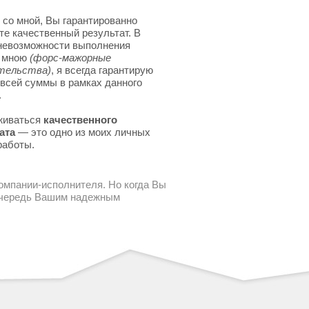
 со мной, Вы гарантированно
те качественный результат. В
невозможности выполнения
я мною
(форс-мажорные
тельства)
, я всегда гарантирую
 всей суммы в рамках данного
.
живаться
качественного
ата
— это одно из моих личных
работы.
компании-исполнителя. Но когда Вы
 очередь Вашим надежным