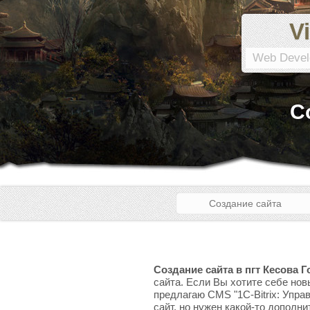
Vi
Web Devel
С
Создание сайта
Создание сайта в пгт Кесова Г
сайта. Если Вы хотите себе нов
предлагаю CMS "1C-Bitrix: Упра
сайт, но нужен какой-то дополни