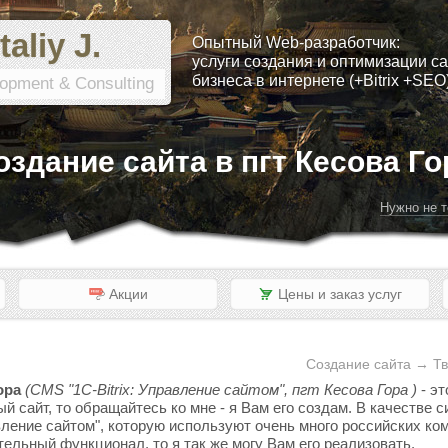
taliy J.
Опытный Web-разработчик:
услуги создания и оптимизации са
бизнеса в интернете (+Bitrix +SEO
opment & Consulting
оздание сайта в пгт Кесова Го
Нужно не т
Акции
Цены и заказ услуг
Создание сайта → Тв
ора
(CMS "1C-Bitrix: Управление сайтом", пгт Кесова Гора )
- эт
ый сайт, то обращайтесь ко мне - я Вам его создам. В качестве
вление сайтом", которую используют очень много российских ком
тельный функционал, то я так же могу Вам его реализовать.