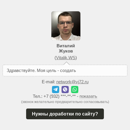
Виталий
Жуков
(
Vitalik.WS
)
З
д
р
а
в
с
т
в
у
й
т
е
.
М
о
я
ц
е
л
ь
-
с
о
з
д
а
т
ь
В
а
м
т
а
к
о
й
E-mail:
network@vj72.ru
Тел.:
+7 (932) ***-**-**
-
показать
(звонок желательно предварительно согласовывать)
Нужны доработки по сайту?