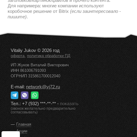
заголовков/картинок/файлов и прочего контента.
Для напримера: многие компании используют
коробочное решение от Bitrix
(если заинтересовало -
пишите)
.
Vitaliy Jukov © 2026 год
,
оферта
политика обработки ПД
ИП Жуков Виталий Викторович
ИНН 861006791093
ОГРНИП 315861700012040
E-mail:
network@vj72.ru
Тел.:
+7 (932) ***-**-**
-
показать
(звонок желательно предварительно
согласовывать)
Главная
Акции