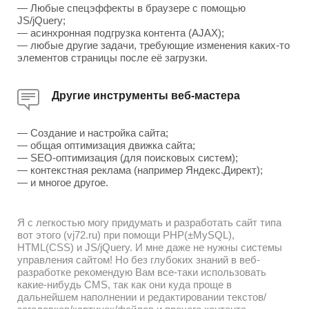
— Любые спецэффекты в браузере с помощью
JS/jQuery;
— асинхронная подгрузка контента (AJAX);
— любые другие задачи, требующие изменения каких-то
элементов страницы после её загрузки.
Другие инструменты веб-мастера
— Создание и настройка сайта;
— общая оптимизация движка сайта;
— SEO-оптимизация (для поисковых систем);
— контекстная реклама (например Яндекс.Директ);
— и многое другое.
Я с легкостью могу придумать и разработать сайт типа
вот этого (vj72.ru) при помощи PHP(±MySQL),
HTML(CSS) и JS/jQuery. И мне даже не нужны системы
управления сайтом! Но без глубоких знаний в веб-
разработке рекомендую Вам все-таки использовать
какие-нибудь CMS, так как они куда проще в
дальнейшем наполнении и редактировании текстов/