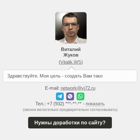
Виталий
Жуков
(
Vitalik.WS
)
З
д
р
а
в
с
т
в
у
й
т
е
.
М
о
я
ц
е
л
ь
-
с
о
з
д
а
т
ь
В
а
м
т
а
к
о
й
с
а
й
т
,
к
о
E-mail:
network@vj72.ru
Тел.:
+7 (932) ***-**-**
-
показать
(звонок желательно предварительно согласовывать)
Нужны доработки по сайту?