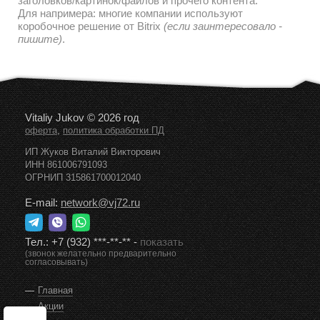
заголовков/картинок/файлов и прочего контента.
Для напримера: многие компании используют
коробочное решение от Bitrix
(если заинтересовало -
пишите)
.
Vitaliy Jukov © 2026 год
,
оферта
политика обработки ПД
ИП Жуков Виталий Викторович
ИНН 861006791093
ОГРНИП 315861700012040
E-mail:
network@vj72.ru
Тел.:
+7 (932) ***-**-**
-
показать
(звонок желательно предварительно
согласовывать)
Главная
Акции