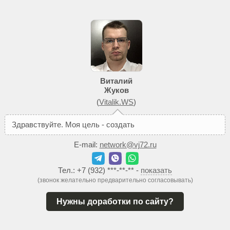
Виталий
Жуков
(
Vitalik.WS
)
З
д
р
а
в
с
т
в
у
й
т
е
.
М
о
я
ц
е
л
ь
-
с
о
з
д
а
т
ь
В
а
м
т
а
к
E-mail:
network@vj72.ru
Тел.:
+7 (932) ***-**-**
-
показать
(звонок желательно предварительно согласовывать)
Нужны доработки по сайту?