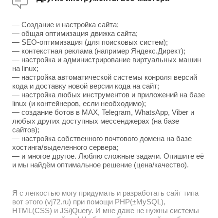
— Создание и настройка сайта;
— общая оптимизация движка сайта;
— SEO-оптимизация (для поисковых систем);
— контекстная реклама (например Яндекс.Директ);
— настройка и администрирование виртуальных машин
на linux;
— настройка автоматической системы конроля версий
кода и доставку новой версии кода на сайт;
— настройка любых инструментов и приложений на базе
linux (и контейнеров, если необходимо);
— создание ботов в MAX, Telegram, WhatsApp, Viber и
любых других доступных мессенджерах (на базе
сайтов);
— настройка собственного почтового домена на базе
хостинга/выделенного сервера;
— и многое другое. Люблю сложные задачи. Опишите её
и мы найдём оптимальное решение (цена/качество).
Я с легкостью могу придумать и разработать сайт типа
вот этого (vj72.ru) при помощи PHP(±MySQL),
HTML(CSS) и JS/jQuery. И мне даже не нужны системы