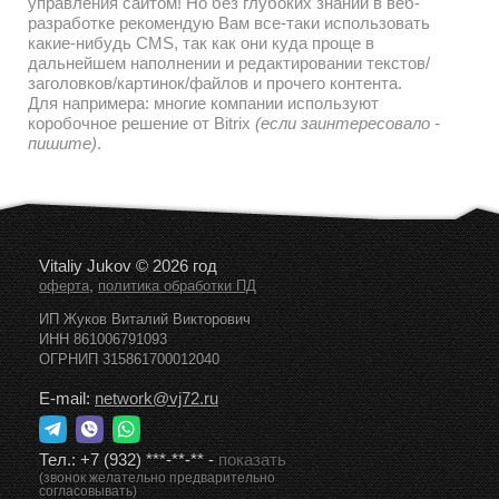
управления сайтом! Но без глубоких знаний в веб-
разработке рекомендую Вам все-таки использовать
какие-нибудь CMS, так как они куда проще в
дальнейшем наполнении и редактировании текстов/
заголовков/картинок/файлов и прочего контента.
Для напримера: многие компании используют
коробочное решение от Bitrix
(если заинтересовало -
пишите)
.
Vitaliy Jukov © 2026 год
,
оферта
политика обработки ПД
ИП Жуков Виталий Викторович
ИНН 861006791093
ОГРНИП 315861700012040
E-mail:
network@vj72.ru
Тел.:
+7 (932) ***-**-**
-
показать
(звонок желательно предварительно
согласовывать)