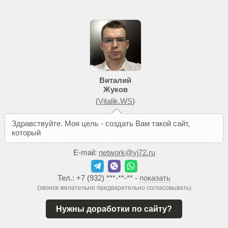
Виталий
Жуков
(
Vitalik.WS
)
З
д
р
а
в
с
т
в
у
й
т
е
.
М
о
я
ц
е
л
ь
-
с
о
з
д
а
т
ь
В
а
м
т
а
к
о
й
с
а
й
т
,
к
о
т
о
р
ы
й
п
о
м
о
ж
е
т
д
о
б
E-mail:
network@vj72.ru
Тел.:
+7 (932) ***-**-**
-
показать
(звонок желательно предварительно согласовывать)
Нужны доработки по сайту?