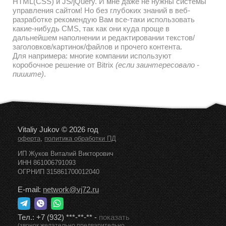
HTML(CSS) и JS/jQuery. И мне даже не нужны системы
управления сайтом! Но без глубоких знаний в веб-
разработке рекомендую Вам все-таки использовать
какие-нибудь CMS, так как они куда проще в
дальнейшем наполнении и редактировании текстов/
заголовков/картинок/файлов и прочего контента.
Для напримера: многие компании используют
коробочное решение от Bitrix
(если заинтересовало -
пишите)
.
Vitaliy Jukov © 2026 год
,
оферта
политика обработки ПД
ИП Жуков Виталий Викторович
ИНН 861006791093
ОГРНИП 315861700012040
E-mail:
network@vj72.ru
Тел.:
+7 (932) ***-**-**
-
показать
(звонок желательно предварительно