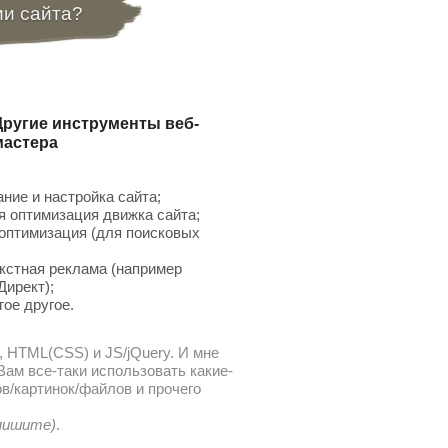
ии сайта?
Другие инструменты веб-
мастера
ние и настройка сайта;
 оптимизация движка сайта;
птимизация (для поисковых
;
кстная реклама (например
Директ);
гое другое.
, HTML(CSS) и JS/jQuery. И мне
ам все-таки использовать какие-
в/картинок/файлов и прочего
 пишите)
.