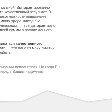
 со мной, Вы гарантированно
те качественный результат. В
невозможности выполнения
я мною
(форс-мажорные
тельства)
, я всегда гарантирую
 всей суммы в рамках данного
.
живаться
качественного
ата
— это одно из моих личных
работы.
компании-исполнителя. Но когда Вы
 очередь Вашим надежным