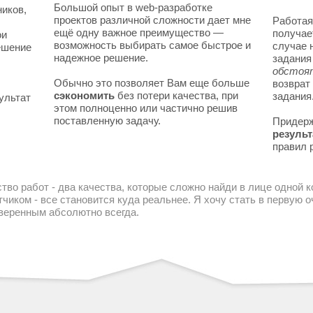
Большой опыт в web-разработке
ников,
проектов различной сложности дает мне
Работая
ещё одну важное преимущество —
получае
ои
возможность выбирать самое быстрое и
случае 
решение
надежное решение.
задани
обстоя
Обычно это позволяет Вам еще больше
возврат
сэкономить
без потери качества, при
задания
ультат
этом полноценно или частично решив
поставленную задачу.
Придер
результ
правил 
тво работ - два качества, которые сложно найди в лице одной 
чиком - все становится куда реальнее. Я хочу стать в первую
уверенным абсолютно всегда.