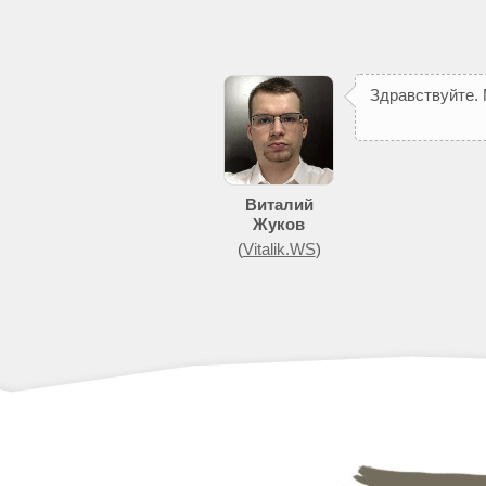
З
д
р
а
в
с
т
в
у
й
т
е
.
п
о
м
о
ж
е
т
д
о
Виталий
Жуков
(
Vitalik.WS
)