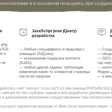
ехнологиями я в основном пользуюсь при создан
е
JavaScript (или jQuery)
разработка
 php;
MySQL
— Любые спецэффекты в браузере с
— Созда
ия и
помощью JS/jQuery;
— общая
— асинхронная подгрузка контента
— SEO-о
 на
(AJAX);
систем)
— любые другие задачи, требующие
— конте
изменения каких-то элементов страницы
Яндекс.
после её загрузки.
— и мно
работать сайт типа вот этого (vj72.ru) при помощи PHP(±MySQL)
сайтом! Но без глубоких знаний в веб-разработке рекомендую В
е в дальнейшем наполнении и редактировании текстов/заголовко
пользуют коробочное решение от Bitrix
(если заинтересовало -