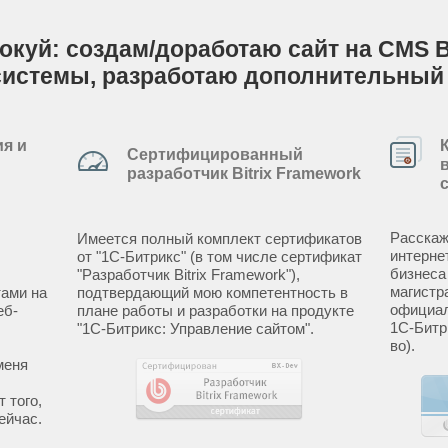
Кокуй: создам/доработаю сайт на CMS B
системы, разработаю дополнительный
я и
Сертифицированный
разработчик Bitrix Framework
Расскаж
Имеется полный комплект сертификатов
интерне
от "1С-Битрикс" (в том числе сертификат
бизнеса
"Разработчик Bitrix Framework"),
магистр
ами на
подтвердающий мою компетентность в
официал
еб-
плане работы и разработки на продукте
1С-Битр
"1С-Битрикс: Управление сайтом".
во).
меня
 того,
ейчас.