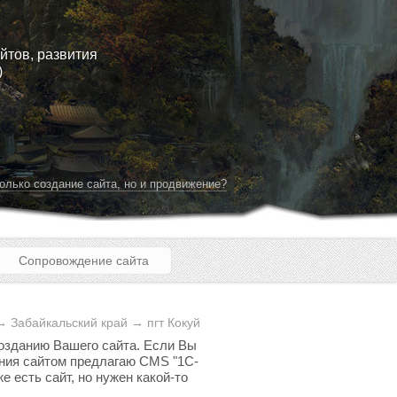
йтов, развития
)
олько создание сайта, но и продвижение?
Сопровождение сайта
→ Забайкальский край → пгт Кокуй
созданию Вашего сайта. Если Вы
ления сайтом предлагаю CMS "1C-
е есть сайт, но нужен какой-то