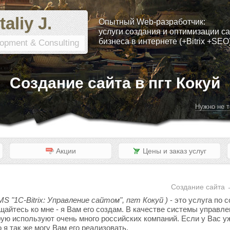
taliy J.
Опытный Web-разработчик:
услуги создания и оптимизации са
бизнеса в интернете (+Bitrix +SEO
opment & Consulting
Создание сайта в пгт Кокуй
Нужно не т
Акции
Цены и заказ услуг
Создание сайта 
MS "1C-Bitrix: Управление сайтом", пгт Кокуй )
- это услуга по 
ащайтесь ко мне - я Вам его создам. В качестве системы управ
орую используют очень много российских компаний. Если у Вас уж
я так же могу Вам его реализовать.