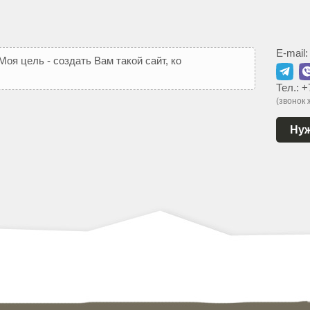
E-mail
М
о
я
ц
е
л
ь
-
с
о
з
д
а
т
ь
В
а
м
т
а
к
о
й
с
а
й
т
,
к
о
т
о
р
ы
й
Тел.:
+
(звонок
Нуж