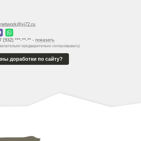
:
network@vj72.ru
7 (932) ***-**-**
-
показать
 желательно предварительно согласовывать)
ны доработки по сайту?