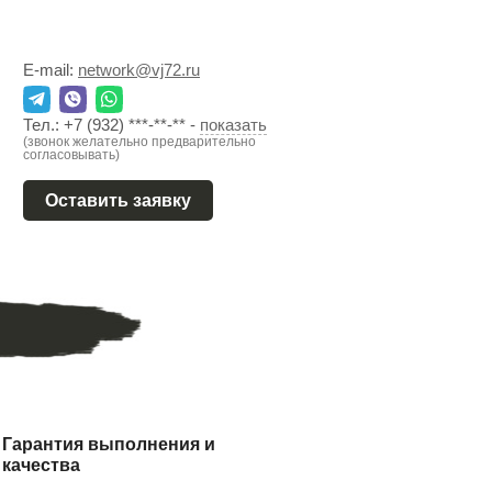
E-mail:
network@vj72.ru
Тел.:
+7 (932) ***-**-**
-
показать
(звонок желательно предварительно
согласовывать)
Оставить заявку
Гарантия выполнения и
качества