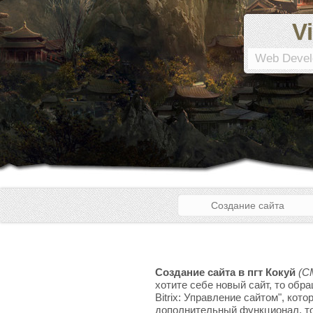
Vi
Web Devel
Создание сайта
Создание сайта в пгт Кокуй
(C
хотите себе новый сайт, то обр
Bitrix: Управление сайтом", кот
дополнительный функционал, то 