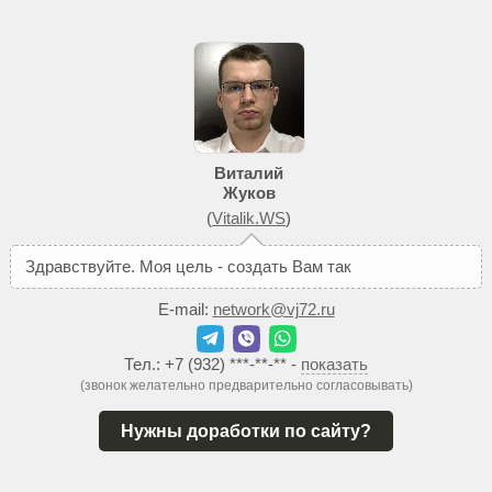
Виталий
Жуков
(
Vitalik.WS
)
З
д
р
а
в
с
т
в
у
й
т
е
.
М
о
я
ц
е
л
ь
-
с
о
з
д
а
т
ь
В
а
м
т
а
к
о
й
с
а
й
т
,
к
о
E-mail:
network@vj72.ru
Тел.:
+7 (932) ***-**-**
-
показать
(звонок желательно предварительно согласовывать)
Нужны доработки по сайту?