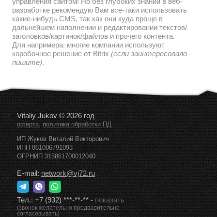
управления сайтом! Но без глубоких знаний в веб-
разработке рекомендую Вам все-таки использовать
какие-нибудь CMS, так как они куда проще в
дальнейшем наполнении и редактировании текстов/
заголовков/картинок/файлов и прочего контента.
Для напримера: многие компании используют
коробочное решение от Bitrix
(если заинтересовало -
пишите)
.
Vitaliy Jukov © 2026 год
,
оферта
политика обработки ПД
ИП Жуков Виталий Викторович
ИНН 861006791093
ОГРНИП 315861700012040
E-mail:
network@vj72.ru
Тел.:
+7 (932) ***-**-**
-
показать
(звонок желательно предварительно
согласовывать)