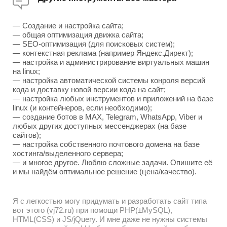
— Создание и настройка сайта;
— общая оптимизация движка сайта;
— SEO-оптимизация (для поисковых систем);
— контекстная реклама (например Яндекс.Директ);
— настройка и администрирование виртуальных машин
на linux;
— настройка автоматической системы конроля версий
кода и доставку новой версии кода на сайт;
— настройка любых инструментов и приложений на базе
linux (и контейнеров, если необходимо);
— создание ботов в MAX, Telegram, WhatsApp, Viber и
любых других доступных мессенджерах (на базе
сайтов);
— настройка собственного почтового домена на базе
хостинга/выделенного сервера;
— и многое другое. Люблю сложные задачи. Опишите её
и мы найдём оптимальное решение (цена/качество).
Я с легкостью могу придумать и разработать сайт типа
вот этого (vj72.ru) при помощи PHP(±MySQL),
HTML(CSS) и JS/jQuery. И мне даже не нужны системы