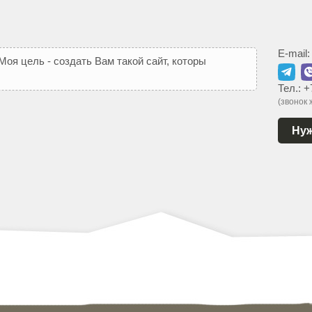
E-mail
М
о
я
ц
е
л
ь
-
с
о
з
д
а
т
ь
В
а
м
т
а
к
о
й
с
а
й
т
,
к
о
т
о
р
ы
й
ь
с
я
Тел.:
+
(звонок
Нуж