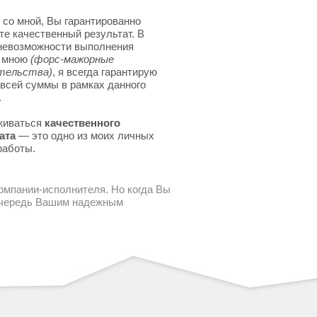
 со мной, Вы гарантированно
те качественный результат. В
невозможности выполнения
я мною
(форс-мажорные
тельства)
, я всегда гарантирую
 всей суммы в рамках данного
.
живаться
качественного
ата
— это одно из моих личных
работы.
компании-исполнителя. Но когда Вы
 очередь Вашим надежным