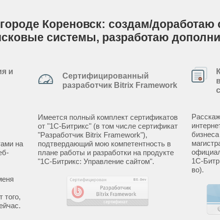
городе Кореновск: создам/доработаю с
исковые системы, разработаю дополн
я и
Сертифицированный
разработчик Bitrix Framework
Расскаж
Имеется полный комплект сертификатов
интерне
от "1С-Битрикс" (в том числе сертификат
бизнеса
"Разработчик Bitrix Framework"),
магистр
ами на
подтвердающий мою компетентность в
официал
еб-
плане работы и разработки на продукте
1С-Битр
"1С-Битрикс: Управление сайтом".
во).
меня
 того,
ейчас.