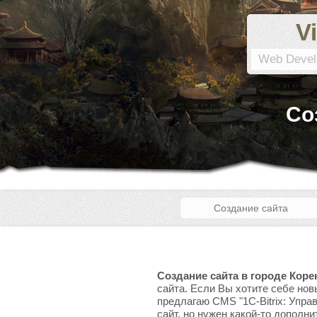
Vi
Web Devel
Со
Создание сайта
Создание сайта в городе Коре
сайта. Если Вы хотите себе нов
предлагаю CMS "1C-Bitrix: Упра
сайт, но нужен какой-то дополни