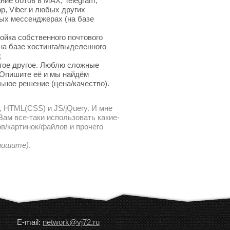
ние ботов в MAX, Telegram,
p, Viber и любых других
ых мессенджерах (на базе
ойка собственного почтового
на базе хостинга/выделенного
;
гое другое. Люблю сложные
 Опишите её и мы найдём
ьное решение (цена/качество).
, HTML(CSS) и JS/jQuery. И мне
ам все-таки использовать какие-
в/картинок/файлов и прочего
 пишите)
.
E-mail:
network@vj72.ru