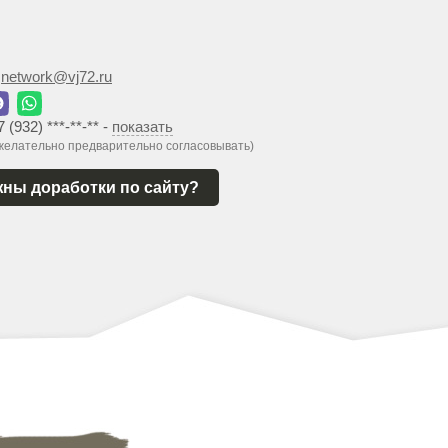
:
network@vj72.ru
7 (932) ***-**-**
-
показать
 желательно предварительно согласовывать)
ны доработки по сайту?