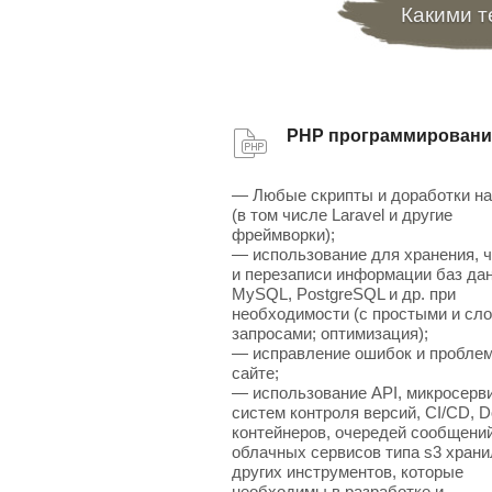
Какими т
PHP программировани
— Любые скрипты и доработки н
(в том числе Laravel и другие
фреймворки);
— использование для хранения, 
и перезаписи информации баз да
MySQL, PostgreSQL и др. при
необходимости (с простыми и сл
запросами; оптимизация);
— исправление ошибок и проблем
сайте;
— использование API, микросерв
систем контроля версий, CI/CD, D
контейнеров, очередей сообщений
облачных сервисов типа s3 хран
других инструментов, которые
необходимы в разработке и