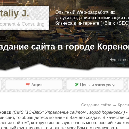
taliy J.
Опытный Web-разработчик:
услуги создания и оптимизации са
бизнеса в интернете (+Bitrix +SEO
opment & Consulting
здание сайта в городе Корено
Нужно не т
Акции
Цены и заказ услуг
Создание сайта → Красн
новск
(CMS "1C-Bitrix: Управление сайтом", город Кореновск )
-
ый сайт, то обращайтесь ко мне - я Вам его создам. В качестве
вление сайтом", которую используют очень много российских ком
тельный функционал, то я так же могу Вам его реализовать.