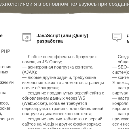
ехнологиями я в основном пользуюсь при создан
е
JavaScript (или jQuery)
разработка
а PHP
— Любые спецэффекты в браузере с
— Созда
помощью JS/jQuery;
— общая
чтения
— асинхронная подгрузка контента
— SEO-о
нных
(AJAX);
систем)
— любые другие задачи, требующие
— конте
ожными
изменения каких-то элементов страницы
Яндекс.
после её загрузки;
— настр
 на
— создание продвинутых версий сайта с
виртуал
обновлением данных через WS
— настр
исов,
(WebSocket), когда не требуется
конроля
ocker
перезагрузка страницы для обновления/
версии к
,
подгрузки динамического контента;
— настр
илища и
— создание личных кабинетов и версий
приложен
сайтов на Vue.js и других фреймворках;
если не