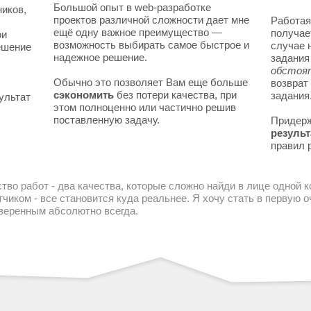
Большой опыт в web-разработке
ников,
проектов различной сложности дает мне
Работая
ещё одну важное преимущество —
получае
ои
возможность выбирать самое быстрое и
случае 
решение
надежное решение.
задани
обстоя
Обычно это позволяет Вам еще больше
возврат
сэкономить
без потери качества, при
задания
ультат
этом полноценно или частично решив
поставленную задачу.
Придер
результ
правил 
тво работ - два качества, которые сложно найди в лице одной 
чиком - все становится куда реальнее. Я хочу стать в первую
уверенным абсолютно всегда.