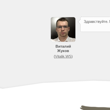
З
д
р
а
в
с
т
в
у
й
т
е
.
п
о
м
о
ж
е
т
д
о
б
и
т
Виталий
Жуков
(
Vitalik.WS
)