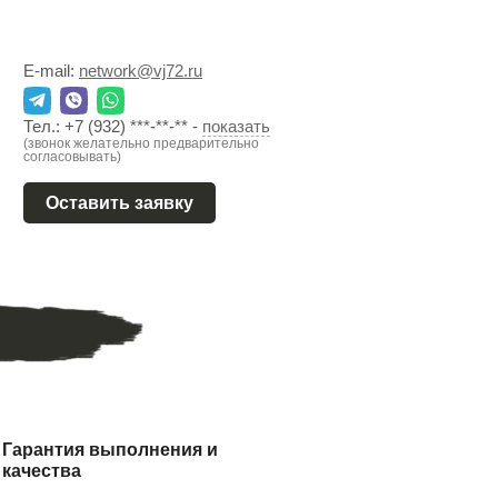
E-mail:
network@vj72.ru
Тел.:
+7 (932) ***-**-**
-
показать
(звонок желательно предварительно
согласовывать)
Оставить заявку
Гарантия выполнения и
качества