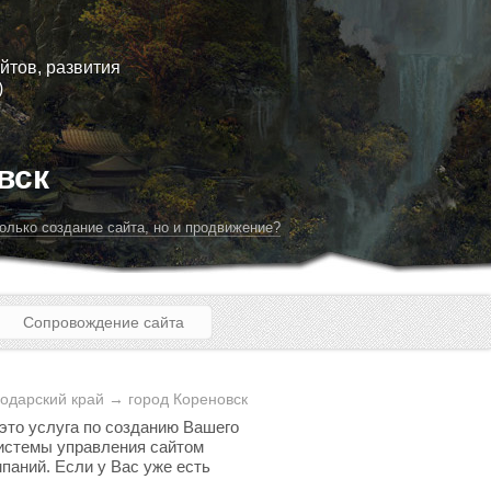
йтов, развития
)
вск
олько создание сайта, но и продвижение?
Сопровождение сайта
одарский край → город Кореновск
 это услуга по созданию Вашего
 системы управления сайтом
паний. Если у Вас уже есть