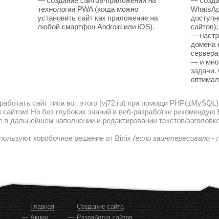
— создание сайтов-приложений на
— созда
технологии PWA (когда можно
WhatsAp
установить сайт как приложение на
доступн
любой смартфон Android или iOS).
сайтов);
— настр
домена 
сервера
— и мно
задачи.
оптимал
работать сайт типа вот этого (vj72.ru) при помощи PHP(±MySQL)
сайтом! Но без глубоких знаний в веб-разработке рекомендую В
е в дальнейшем наполнении и редактировании текстов/заголовко
пользуют коробочное решение от Bitrix
(если заинтересовало -
Главная
Создание сайта
Акции
Разработка сайтов