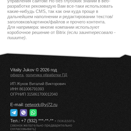
управления сайтом! Но без глубоких знаний в веб-
разработке рекомендую Вам все-таки использовать
какие-нибудь CMS, так как они куда проще в
дальнейшем наполнении и редактировании текстов/
заголовков/картинок/файлов и прочего контента.
Для напримера: многие компании используют
коробочное решение от Bitrix
(если заинтересовало -
пишите)
.
Vitaliy Jukov © 2026 год
,
оферта
политика обработки ПД
ИП Жуков Виталий Викторович
ИНН 861006791093
ОГРНИП 315861700012040
E-mail:
network@vj72.ru
Тел.:
+7 (932) ***-**-**
-
показать
(звонок желательно предварительно
согласовывать)