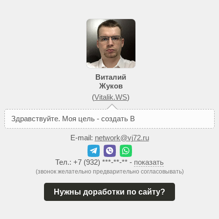
Виталий
Жуков
(
Vitalik.WS
)
З
д
р
а
в
с
т
в
у
й
т
е
.
М
о
я
ц
е
л
ь
-
с
о
з
д
а
т
ь
В
а
м
т
а
к
о
й
с
а
E-mail:
network@vj72.ru
Тел.:
+7 (932) ***-**-**
-
показать
(звонок желательно предварительно согласовывать)
Нужны доработки по сайту?