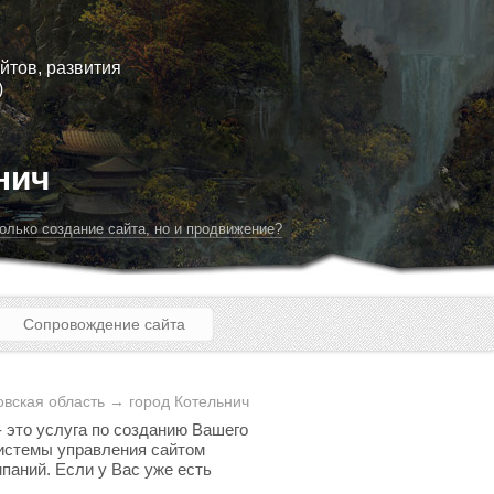
йтов, развития
)
нич
олько создание сайта, но и продвижение?
Сопровождение сайта
вская область → город Котельнич
- это услуга по созданию Вашего
 системы управления сайтом
паний. Если у Вас уже есть