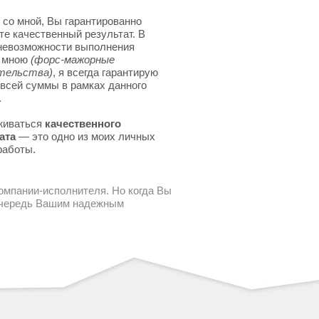
 со мной, Вы гарантированно
те качественный результат. В
невозможности выполнения
я мною
(форс-мажорные
тельства)
, я всегда гарантирую
 всей суммы в рамках данного
.
живаться
качественного
ата
— это одно из моих личных
работы.
компании-исполнителя. Но когда Вы
 очередь Вашим надежным