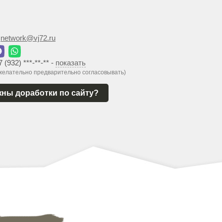
:
network@vj72.ru
7 (932) ***-**-**
-
показать
 желательно предварительно согласовывать)
ны доработки по сайту?