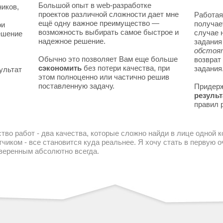
Большой опыт в web-разработке
ников,
проектов различной сложности дает мне
Работая
ещё одну важное преимущество —
получае
ои
возможность выбирать самое быстрое и
случае 
решение
надежное решение.
задани
обстоя
Обычно это позволяет Вам еще больше
возврат
сэкономить
без потери качества, при
задания
ультат
этом полноценно или частично решив
поставленную задачу.
Придер
результ
правил 
тво работ - два качества, которые сложно найди в лице одной 
чиком - все становится куда реальнее. Я хочу стать в первую
уверенным абсолютно всегда.