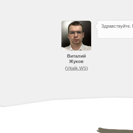
З
д
р
а
в
с
т
в
у
й
т
е
.
Виталий
Жуков
(
Vitalik.WS
)