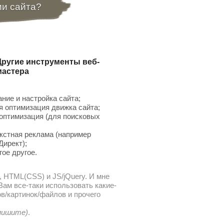
ии сайта?
Другие инструменты веб-
мастера
ние и настройка сайта;
 оптимизация движка сайта;
птимизация (для поисковых
;
кстная реклама (например
Директ);
гое другое.
, HTML(CSS) и JS/jQuery. И мне
ам все-таки использовать какие-
в/картинок/файлов и прочего
 пишите)
.