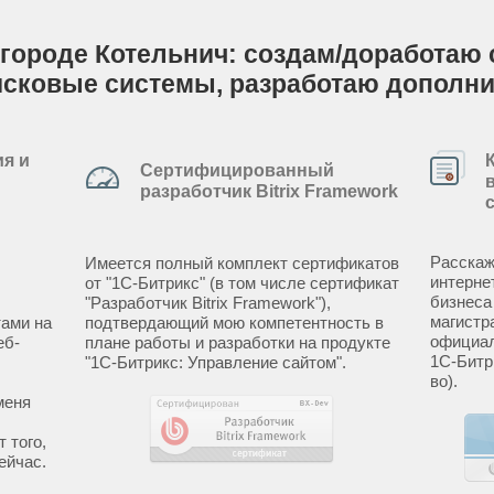
городе Котельнич: создам/доработаю с
исковые системы, разработаю дополн
я и
Сертифицированный
разработчик Bitrix Framework
Расскаж
Имеется полный комплект сертификатов
интерне
от "1С-Битрикс" (в том числе сертификат
бизнеса
"Разработчик Bitrix Framework"),
магистр
ами на
подтвердающий мою компетентность в
официал
еб-
плане работы и разработки на продукте
1С-Битр
"1С-Битрикс: Управление сайтом".
во).
меня
 того,
ейчас.