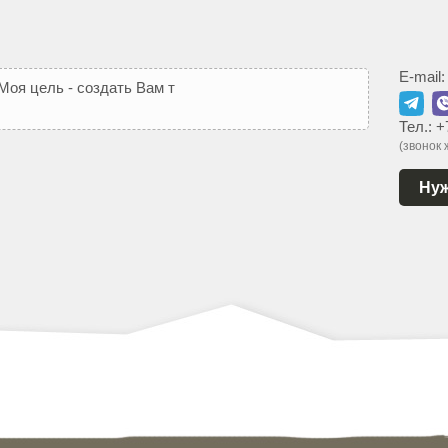
E-mail
М
о
я
ц
е
л
ь
-
с
о
з
д
а
т
ь
В
а
м
т
а
к
о
й
с
а
й
т
,
к
о
Тел.:
+
(звонок
Нуж