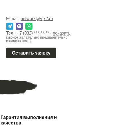
E-mail:
network@vj72.ru
Тел.:
+7 (932) ***-**-**
-
показать
(звонок желательно предварительно
согласовывать)
Оставить заявку
Гарантия выполнения и
качества