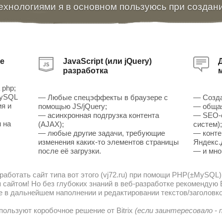
ехнологиями я в основном пользуюсь при создан
е
JavaScript (или jQuery)
разработка
 php;
MySQL
— Любые спецэффекты в браузере с
— Созда
ия и
помощью JS/jQuery;
— общая
— асинхронная подгрузка контента
— SEO-о
 на
(AJAX);
систем)
— любые другие задачи, требующие
— конте
изменения каких-то элементов страницы
Яндекс.
после её загрузки.
— и мно
работать сайт типа вот этого (vj72.ru) при помощи PHP(±MySQL)
сайтом! Но без глубоких знаний в веб-разработке рекомендую В
е в дальнейшем наполнении и редактировании текстов/заголовко
пользуют коробочное решение от Bitrix
(если заинтересовало -