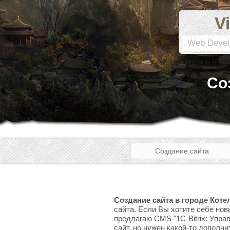
Vi
Web Devel
Со
Создание сайта
Создание сайта в городе Коте
сайта. Если Вы хотите себе нов
предлагаю CMS "1C-Bitrix: Упра
сайт, но нужен какой-то дополни