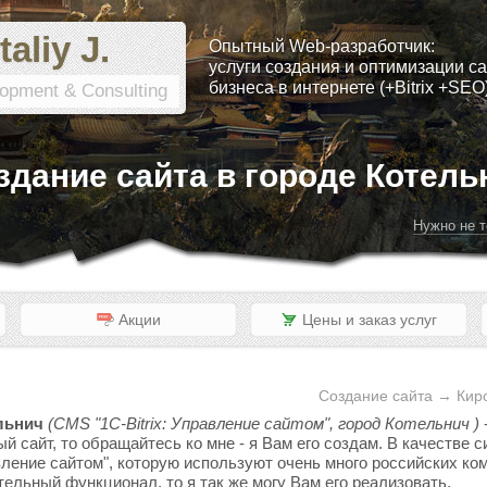
taliy J.
Опытный Web-разработчик:
услуги создания и оптимизации са
бизнеса в интернете (+Bitrix +SEO
opment & Consulting
здание сайта в городе Котель
Нужно не т
Акции
Цены и заказ услуг
Создание сайта → Киро
льнич
(CMS "1C-Bitrix: Управление сайтом", город Котельнич )
ый сайт, то обращайтесь ко мне - я Вам его создам. В качестве
вление сайтом", которую используют очень много российских ком
тельный функционал, то я так же могу Вам его реализовать.