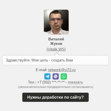
Виталий
Жуков
(
Vitalik.WS
)
З
д
р
а
в
с
т
в
у
й
т
е
.
М
о
я
ц
е
л
ь
-
с
о
з
д
а
т
ь
В
а
м
т
а
к
о
й
с
а
й
т
E-mail:
network@vj72.ru
Тел.:
+7 (932) ***-**-**
-
показать
(звонок желательно предварительно согласовывать)
Нужны доработки по сайту?