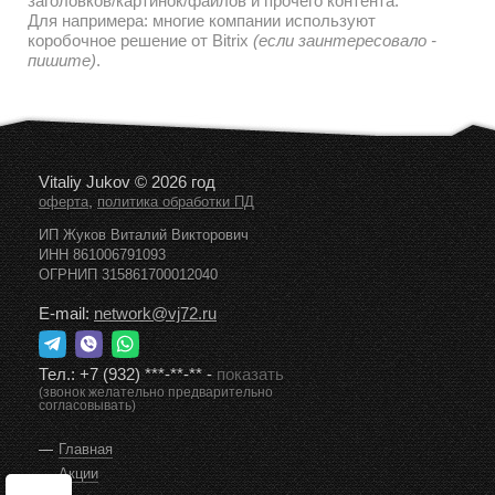
заголовков/картинок/файлов и прочего контента.
Для напримера: многие компании используют
коробочное решение от Bitrix
(если заинтересовало -
пишите)
.
Vitaliy Jukov © 2026 год
,
оферта
политика обработки ПД
ИП Жуков Виталий Викторович
ИНН 861006791093
ОГРНИП 315861700012040
E-mail:
network@vj72.ru
Тел.:
+7 (932) ***-**-**
-
показать
(звонок желательно предварительно
согласовывать)
Главная
Акции