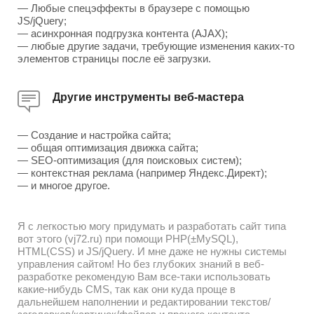
— Любые спецэффекты в браузере с помощью
JS/jQuery;
— асинхронная подгрузка контента (AJAX);
— любые другие задачи, требующие изменения каких-то
элементов страницы после её загрузки.
Другие инструменты веб-мастера
— Создание и настройка сайта;
— общая оптимизация движка сайта;
— SEO-оптимизация (для поисковых систем);
— контекстная реклама (например Яндекс.Директ);
— и многое другое.
Я с легкостью могу придумать и разработать сайт типа
вот этого (vj72.ru) при помощи PHP(±MySQL),
HTML(CSS) и JS/jQuery. И мне даже не нужны системы
управления сайтом! Но без глубоких знаний в веб-
разработке рекомендую Вам все-таки использовать
какие-нибудь CMS, так как они куда проще в
дальнейшем наполнении и редактировании текстов/