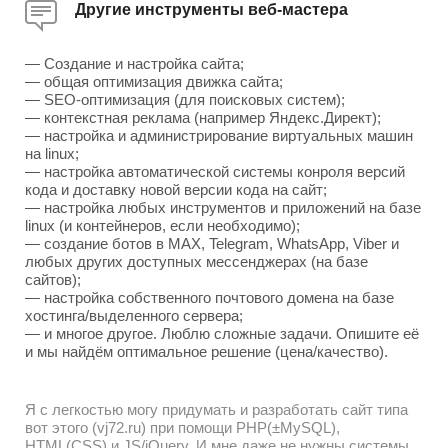
Другие инструменты веб-мастера
— Создание и настройка сайта;
— общая оптимизация движка сайта;
— SEO-оптимизация (для поисковых систем);
— контекстная реклама (например Яндекс.Директ);
— настройка и администрирование виртуальных машин
на linux;
— настройка автоматической системы конроля версий
кода и доставку новой версии кода на сайт;
— настройка любых инструментов и приложений на базе
linux (и контейнеров, если необходимо);
— создание ботов в MAX, Telegram, WhatsApp, Viber и
любых других доступных мессенджерах (на базе
сайтов);
— настройка собственного почтового домена на базе
хостинга/выделенного сервера;
— и многое другое. Люблю сложные задачи. Опишите её
и мы найдём оптимальное решение (цена/качество).
Я с легкостью могу придумать и разработать сайт типа
вот этого (vj72.ru) при помощи PHP(±MySQL),
HTML(CSS) и JS/jQuery. И мне даже не нужны системы