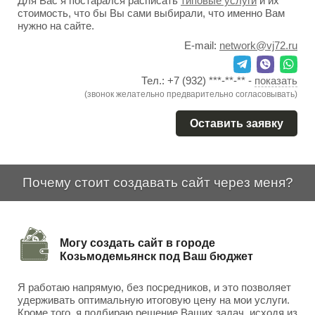
Для Вас я постарался расписать
типовые услуги
и их
стоимость, что бы Вы сами выбирали, что именно Вам
нужно на сайте.
E-mail:
network@vj72.ru
Тел.:
+7 (932) ***-**-**
-
показать
(звонок желательно предварительно согласовывать)
Оставить заявку
Почему стоит создавать сайт через меня?
Могу создать сайт в городе
Козьмодемьянск под Ваш бюджет
Я работаю напрямую, без посредников, и это позволяет
удерживать оптимальную итоговую цену на мои услуги.
Кроме того, я подбираю решение Ваших задач, исходя из