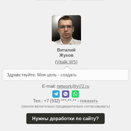
Виталий
Жуков
(
Vitalik.WS
)
З
д
р
а
в
с
т
в
у
й
т
е
.
М
о
я
ц
е
л
ь
-
с
о
з
д
а
т
ь
В
а
м
т
а
к
о
й
с
E-mail:
network@vj72.ru
Тел.:
+7 (932) ***-**-**
-
показать
(звонок желательно предварительно согласовывать)
Нужны доработки по сайту?