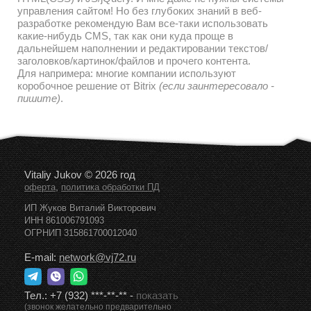
управления сайтом! Но без глубоких знаний в веб-
разработке рекомендую Вам все-таки использовать
какие-нибудь CMS, так как они куда проще в
дальнейшем наполнении и редактировании текстов/
заголовков/картинок/файлов и прочего контента.
Для напримера: многие компании используют
коробочное решение от Bitrix
(если заинтересовало -
пишите)
.
Vitaliy Jukov © 2026 год
,
оферта
политика обработки ПД
ИП Жуков Виталий Викторович
ИНН 861006791093
ОГРНИП 315861700012040
E-mail:
network@vj72.ru
Тел.:
+7 (932) ***-**-**
-
показать
(звонок желательно предварительно