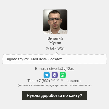
Виталий
Жуков
(
Vitalik.WS
)
З
д
р
а
в
с
т
в
у
й
т
е
.
М
о
я
ц
е
л
ь
-
с
о
з
д
а
т
ь
В
а
м
т
а
к
о
E-mail:
network@vj72.ru
Тел.:
+7 (932) ***-**-**
-
показать
(звонок желательно предварительно согласовывать)
Нужны доработки по сайту?