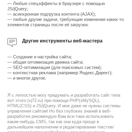
— Любые спецэффекты в браузере с помощью
JS/jQuery;
— асинхронная подгрузка контента (AJAX);
— любые другие задачи, требующие изменения каких-то
элементов страницы после её загрузки.
Другие инструменты веб-мастера
— Создание и настройка сайта;
— общая оптимизация движка сайта;
— SEO-оптимизация (для поисковых систем);
— контекстная реклама (например Яндекс.Директ);
— и многое другое.
Я с легкостью могу придумать и разработать сайт типа
вот этого (vj72.ru) при помощи PHP(±MySQL),
HTML(CSS) и JS/jQuery. И мне даже не нужны системы
управления сайтом! Но без глубоких знаний в веб-
разработке рекомендую Вам все-таки использовать
какие-нибудь CMS, так как они куда проще в
дальнейшем наполнении и редактировании текстов/