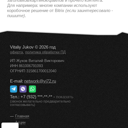
заголовков/картинок/файлов и прочего контента.
Для напримера: многие компании используют
коробочное решение от Bitrix
(если заинтересовало -
пишите)
.
Vitaliy Jukov © 2026 год
,
оферта
политика обработки ПД
ИП Жуков Виталий Викторович
ИНН 861006791093
ОГРНИП 315861700012040
E-mail:
network@vj72.ru
Тел.:
+7 (932) ***-**-**
-
показать
(звонок желательно предварительно
согласовывать)
Главная
Акции