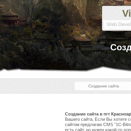
Vi
Web Devel
Созд
Создание сайта
Создание сайта в пгт Красноа
Вашего сайта. Если Вы хотите с
сайтом предлагаю CMS "1C-Bitri
есть сайт, но нужен какой-то до