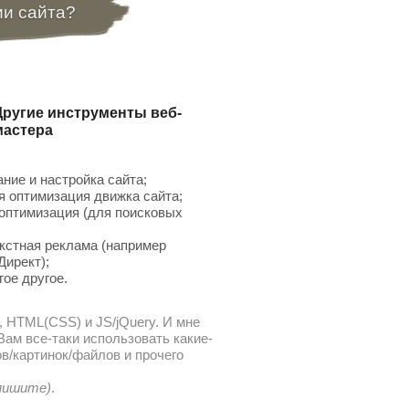
ии сайта?
Другие инструменты веб-
мастера
ние и настройка сайта;
 оптимизация движка сайта;
птимизация (для поисковых
;
кстная реклама (например
Директ);
гое другое.
, HTML(CSS) и JS/jQuery. И мне
ам все-таки использовать какие-
в/картинок/файлов и прочего
 пишите)
.