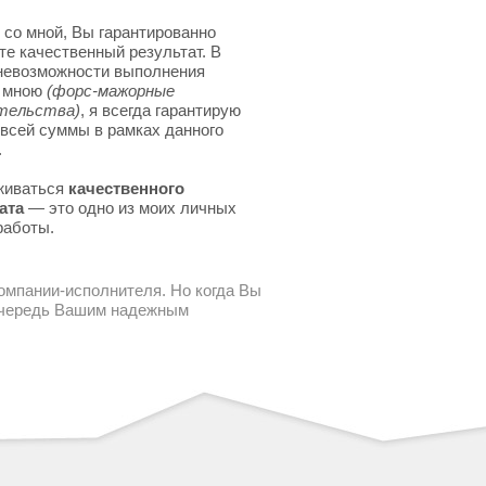
 со мной, Вы гарантированно
те качественный результат. В
невозможности выполнения
я мною
(форс-мажорные
тельства)
, я всегда гарантирую
 всей суммы в рамках данного
.
живаться
качественного
ата
— это одно из моих личных
работы.
компании-исполнителя. Но когда Вы
 очередь Вашим надежным