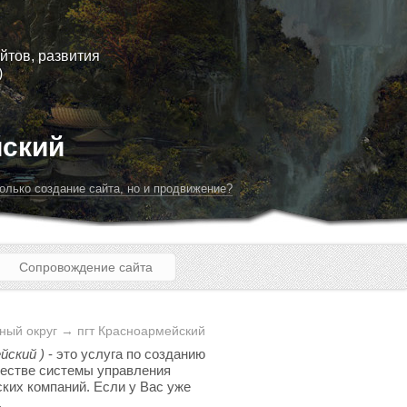
йтов, развития
)
йский
олько создание сайта, но и продвижение?
Сопровождение сайта
ный округ → пгт Красноармейский
йский )
- это услуга по созданию
ачестве системы управления
ских компаний. Если у Вас уже
.