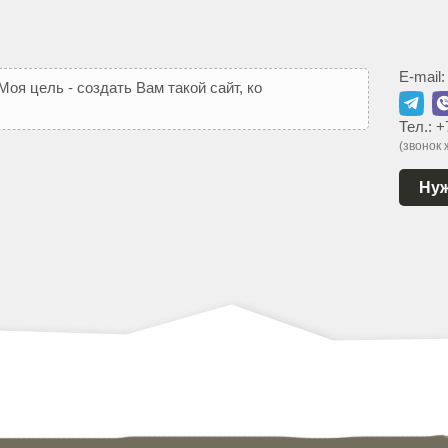
E-mail
М
о
я
ц
е
л
ь
-
с
о
з
д
а
т
ь
В
а
м
т
а
к
о
й
с
а
й
т
,
к
о
т
о
р
ы
й
Тел.:
+
(звонок
Нуж