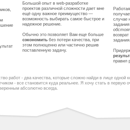
Большой опыт в web-разработке
проектов различной сложности дает мне
Работая
ников,
ещё одну важное преимущество —
получае
возможность выбирать самое быстрое и
случае 
ои
надежное решение.
задани
решение
обстоя
Обычно это позволяет Вам еще больше
возврат
сэкономить
без потери качества, при
задания
этом полноценно или частично решив
ультат
поставленную задачу.
Придер
результ
правил 
тво работ - два качества, которые сложно найди в лице одной 
чиком - все становится куда реальнее. Я хочу стать в первую
уверенным абсолютно всегда.