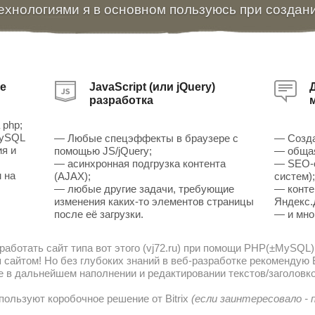
ехнологиями я в основном пользуюсь при создан
е
JavaScript (или jQuery)
разработка
 php;
MySQL
— Любые спецэффекты в браузере с
— Созда
ия и
помощью JS/jQuery;
— общая
— асинхронная подгрузка контента
— SEO-о
 на
(AJAX);
систем)
— любые другие задачи, требующие
— конте
изменения каких-то элементов страницы
Яндекс.
после её загрузки.
— и мно
работать сайт типа вот этого (vj72.ru) при помощи PHP(±MySQL)
сайтом! Но без глубоких знаний в веб-разработке рекомендую В
е в дальнейшем наполнении и редактировании текстов/заголовко
пользуют коробочное решение от Bitrix
(если заинтересовало -