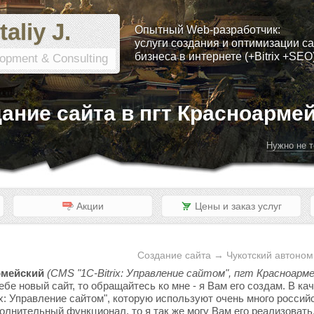
taliy J.
Опытный Web-разработчик:
услуги создания и оптимизации са
бизнеса в интернете (+Bitrix +SEO
opment & Consulting
ание сайта в пгт Красноарме
Нужно не т
Акции
Цены и заказ услуг
Создание сайта → Чукотский автоном
рмейский
(CMS "1C-Bitrix: Управление сайтом", пгт Красноарме
ебе новый сайт, то обращайтесь ко мне - я Вам его создам. В к
x: Управление сайтом", которую используют очень много россий
полнительный функционал, то я так же могу Вам его реализовать