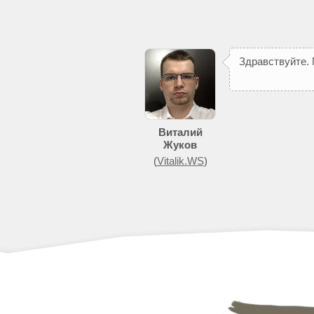
З
д
р
а
в
с
т
в
у
й
т
е
.
п
о
м
о
ж
е
т
д
о
б
Виталий
Жуков
(
Vitalik.WS
)