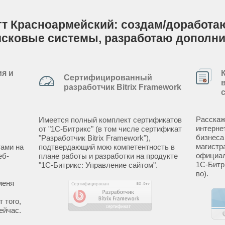
гт Красноармейский: создам/доработаю 
исковые системы, разработаю дополн
я и
Сертифицированный
разработчик Bitrix Framework
Расскаж
Имеется полный комплект сертификатов
интерне
от "1С-Битрикс" (в том числе сертификат
бизнеса
"Разработчик Bitrix Framework"),
магистр
ами на
подтвердающий мою компетентность в
официал
еб-
плане работы и разработки на продукте
1С-Битр
"1С-Битрикс: Управление сайтом".
во).
меня
 того,
ейчас.