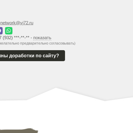
:
network@vj72.ru
7 (932) ***-**-**
-
показать
 желательно предварительно согласовывать)
ны доработки по сайту?