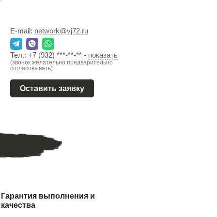
E-mail:
network@vj72.ru
Тел.:
+7 (932) ***-**-**
-
показать
(звонок желательно предварительно
согласовывать)
Оставить заявку
Гарантия выполнения и
качества