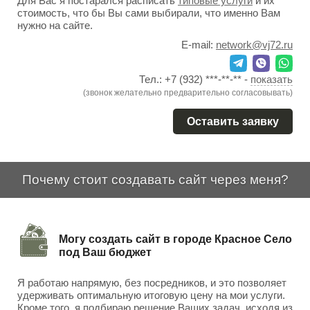
Для Вас я постарался расписать
типовые услуги
и их
стоимость, что бы Вы сами выбирали, что именно Вам
нужно на сайте.
E-mail:
network@vj72.ru
Тел.:
+7 (932) ***-**-**
-
показать
(звонок желательно предварительно согласовывать)
Оставить заявку
Почему стоит создавать сайт через меня?
Могу создать сайт в городе Красное Село
под Ваш бюджет
Я работаю напрямую, без посредников, и это позволяет
удерживать оптимальную итоговую цену на мои услуги.
Кроме того, я подбираю решение Ваших задач, исходя из