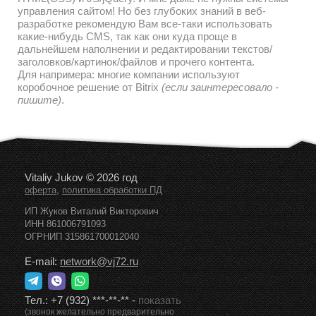
управления сайтом! Но без глубоких знаний в веб-
разработке рекомендую Вам все-таки использовать
какие-нибудь CMS, так как они куда проще в
дальнейшем наполнении и редактировании текстов/
заголовков/картинок/файлов и прочего контента.
Для напримера: многие компании используют
коробочное решение от Bitrix
(если заинтересовало -
пишите)
.
Vitaliy Jukov © 2026 год
,
оферта
политика обработки ПД
ИП Жуков Виталий Викторович
ИНН 861006791093
ОГРНИП 315861700012040
E-mail:
network@vj72.ru
Тел.:
+7 (932) ***-**-**
-
показать
(звонок желательно предварительно