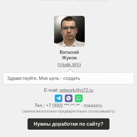
Виталий
Жуков
(
Vitalik.WS
)
З
д
р
а
в
с
т
в
у
й
т
е
.
М
о
я
ц
е
л
ь
-
с
о
з
д
а
т
ь
В
а
м
т
а
к
о
й
с
а
E-mail:
network@vj72.ru
Тел.:
+7 (932) ***-**-**
-
показать
(звонок желательно предварительно согласовывать)
Нужны доработки по сайту?