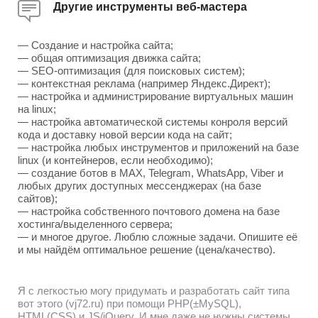
Другие инструменты веб-мастера
— Создание и настройка сайта;
— общая оптимизация движка сайта;
— SEO-оптимизация (для поисковых систем);
— контекстная реклама (например Яндекс.Директ);
— настройка и администрирование виртуальных машин
на linux;
— настройка автоматической системы конроля версий
кода и доставку новой версии кода на сайт;
— настройка любых инструментов и приложений на базе
linux (и контейнеров, если необходимо);
— создание ботов в MAX, Telegram, WhatsApp, Viber и
любых других доступных мессенджерах (на базе
сайтов);
— настройка собственного почтового домена на базе
хостинга/выделенного сервера;
— и многое другое. Люблю сложные задачи. Опишите её
и мы найдём оптимальное решение (цена/качество).
Я с легкостью могу придумать и разработать сайт типа
вот этого (vj72.ru) при помощи PHP(±MySQL),
HTML(CSS) и JS/jQuery. И мне даже не нужны системы