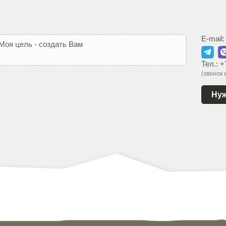
E-mail
М
о
я
ц
е
л
ь
-
с
о
з
д
а
т
ь
В
а
м
т
а
к
о
й
с
а
й
т
,
к
о
т
о
Тел.:
+
(звонок
Нуж