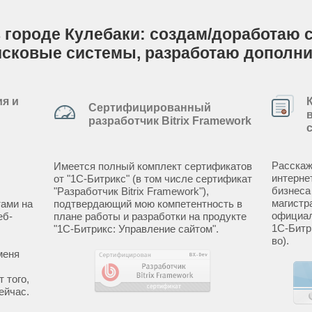
 городе Кулебаки: создам/доработаю са
исковые системы, разработаю дополн
я и
Сертифицированный
разработчик Bitrix Framework
Расскаж
Имеется полный комплект сертификатов
интерне
от "1С-Битрикс" (в том числе сертификат
бизнеса
"Разработчик Bitrix Framework"),
магистр
ами на
подтвердающий мою компетентность в
официал
еб-
плане работы и разработки на продукте
1С-Битр
"1С-Битрикс: Управление сайтом".
во).
меня
 того,
ейчас.