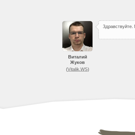
З
д
р
а
в
с
т
в
у
й
т
е
.
Виталий
Жуков
(
Vitalik.WS
)