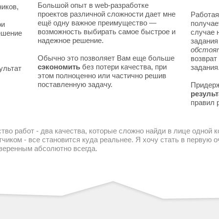
Большой опыт в web-разработке
ников,
проектов различной сложности дает мне
Работая
ещё одну важное преимущество —
получае
ои
возможность выбирать самое быстрое и
случае 
решение
надежное решение.
задани
обстоя
Обычно это позволяет Вам еще больше
возврат
сэкономить
без потери качества, при
задания
ультат
этом полноценно или частично решив
поставленную задачу.
Придер
результ
правил 
тво работ - два качества, которые сложно найди в лице одной 
чиком - все становится куда реальнее. Я хочу стать в первую
уверенным абсолютно всегда.