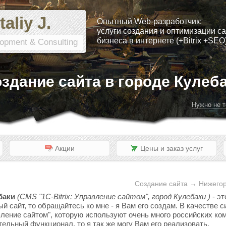
taliy J.
Опытный Web-разработчик:
услуги создания и оптимизации са
бизнеса в интернете (+Bitrix +SEO
opment & Consulting
здание сайта в городе Кулеб
Нужно не т
Акции
Цены и заказ услуг
Создание сайта → Нижегор
баки
(CMS "1C-Bitrix: Управление сайтом", город Кулебаки )
- эт
ый сайт, то обращайтесь ко мне - я Вам его создам. В качестве
вление сайтом", которую используют очень много российских ком
тельный функционал, то я так же могу Вам его реализовать.