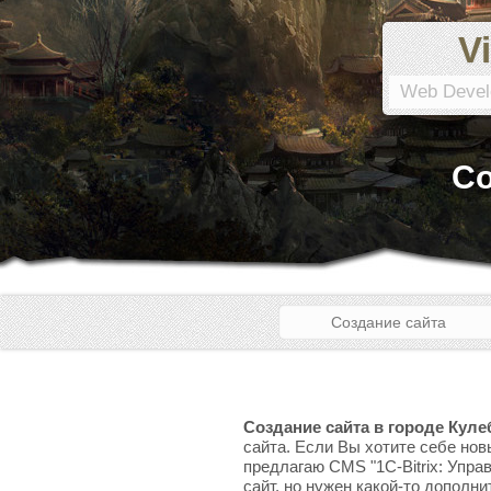
Vi
Web Devel
Со
Создание сайта
Создание сайта в городе Куле
сайта. Если Вы хотите себе нов
предлагаю CMS "1C-Bitrix: Упра
сайт, но нужен какой-то дополни