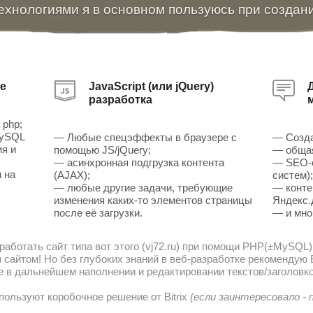
ехнологиями я в основном пользуюсь при создан
е
JavaScript (или jQuery)
разработка
 php;
MySQL
— Любые спецэффекты в браузере с
— Созда
ия и
помощью JS/jQuery;
— общая
— асинхронная подгрузка контента
— SEO-о
 на
(AJAX);
систем)
— любые другие задачи, требующие
— конте
изменения каких-то элементов страницы
Яндекс.
после её загрузки.
— и мно
работать сайт типа вот этого (vj72.ru) при помощи PHP(±MySQL)
сайтом! Но без глубоких знаний в веб-разработке рекомендую В
е в дальнейшем наполнении и редактировании текстов/заголовко
пользуют коробочное решение от Bitrix
(если заинтересовало -