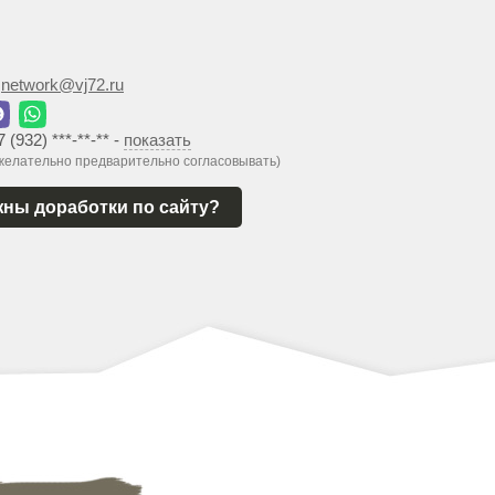
:
network@vj72.ru
7 (932) ***-**-**
-
показать
 желательно предварительно согласовывать)
ны доработки по сайту?