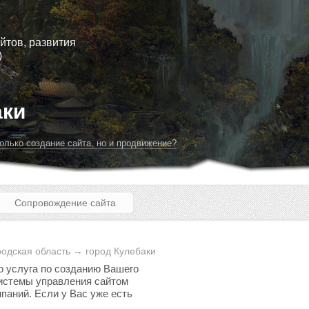
йтов, развития
)
аки
олько создание сайта, но и продвижение?
Сопровождение сайта
одская область → город Кулебаки
о услуга по созданию Вашего
 системы управления сайтом
паний. Если у Вас уже есть