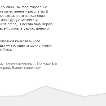
 со мной, Вы гарантированно
те качественный результат. В
невозможности выполнения
я мною
(форс-мажорные
тельства)
, я всегда гарантирую
 всей суммы в рамках данного
.
живаться
качественного
ата
— это одно из моих личных
работы.
компании-исполнителя. Но когда Вы
 очередь Вашим надежным