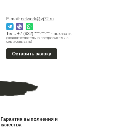
E-mail:
network@vj72.ru
Тел.:
+7 (932) ***-**-**
-
показать
(звонок желательно предварительно
согласовывать)
Оставить заявку
Гарантия выполнения и
качества