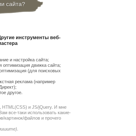
ии сайта?
Другие инструменты веб-
мастера
ние и настройка сайта;
 оптимизация движка сайта;
птимизация (для поисковых
;
кстная реклама (например
Директ);
гое другое.
, HTML(CSS) и JS/jQuery. И мне
ам все-таки использовать какие-
в/картинок/файлов и прочего
 пишите)
.