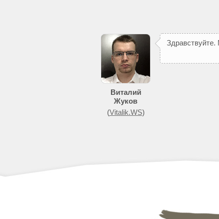
З
д
р
а
в
с
т
в
у
й
т
е
.
п
о
м
о
ж
е
т
д
о
Виталий
Жуков
(
Vitalik.WS
)