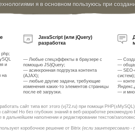
ехнологиями я в основном пользуюсь при создан
е
JavaScript (или jQuery)
разработка
 php;
MySQL
— Любые спецэффекты в браузере с
— Созда
ия и
помощью JS/jQuery;
— общая
— асинхронная подгрузка контента
— SEO-о
 на
(AJAX);
систем)
— любые другие задачи, требующие
— конте
изменения каких-то элементов страницы
Яндекс.
после её загрузки.
— и мно
работать сайт типа вот этого (vj72.ru) при помощи PHP(±MySQL)
сайтом! Но без глубоких знаний в веб-разработке рекомендую В
е в дальнейшем наполнении и редактировании текстов/заголовко
пользуют коробочное решение от Bitrix
(если заинтересовало -