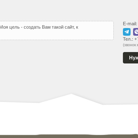
E-mail
М
о
я
ц
е
л
ь
-
с
о
з
д
а
т
ь
В
а
м
т
а
к
о
й
с
а
й
т
,
к
о
т
о
р
ы
й
Тел.:
+
(звонок
Нуж