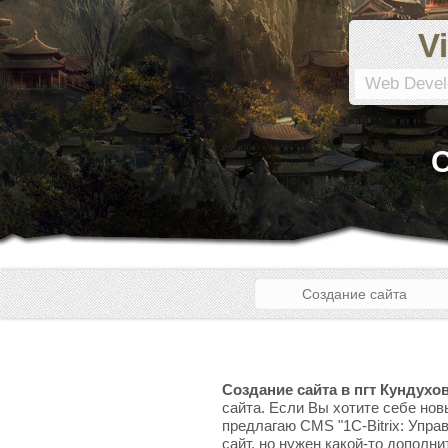
Vi
Web Devel
С
Создание сайта
Создание сайта в пгт Кундухо
сайта. Если Вы хотите себе нов
предлагаю CMS "1C-Bitrix: Упра
сайт, но нужен какой-то дополни