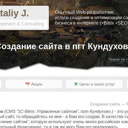
taliy J.
Опытный Web-разработчик:
услуги создания и оптимизации са
бизнеса в интернете (+Bitrix +SEO
opment & Consulting
оздание сайта в пгт Кундухо
Нужно не т
Акции
Цены и заказ услуг
Создание сайта → Р
во
(CMS "1C-Bitrix: Управление сайтом", пгт Кундухово )
- это 
ый сайт, то обращайтесь ко мне - я Вам его создам. В качестве
вление сайтом", которую используют очень много российских ком
тельный функционал, то я так же могу Вам его реализовать.