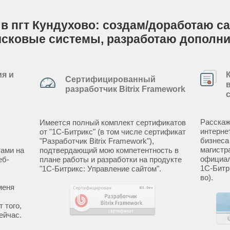
в пгт Кундухово: создам/доработаю сай
исковые системы, разработаю дополн
я и
Сертифицированный
разработчик Bitrix Framework
Расскаж
Имеется полный комплект сертификатов
интерне
от "1С-Битрикс" (в том числе сертификат
бизнеса
"Разработчик Bitrix Framework"),
магистр
ами на
подтвердающий мою компетентность в
официал
еб-
плане работы и разработки на продукте
1С-Битр
"1С-Битрикс: Управление сайтом".
во).
меня
 того,
ейчас.