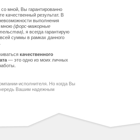
 со мной, Вы гарантированно
те качественный результат. В
невозможности выполнения
я мною
(форс-мажорные
тельства)
, я всегда гарантирую
 всей суммы в рамках данного
.
живаться
качественного
ата
— это одно из моих личных
работы.
компании-исполнителя. Но когда Вы
 очередь Вашим надежным