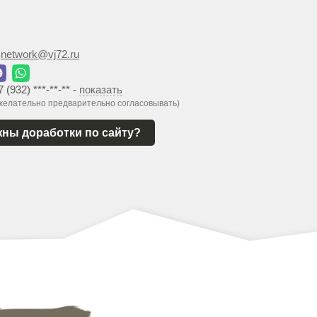
:
network@vj72.ru
7 (932) ***-**-**
-
показать
 желательно предварительно согласовывать)
ны доработки по сайту?