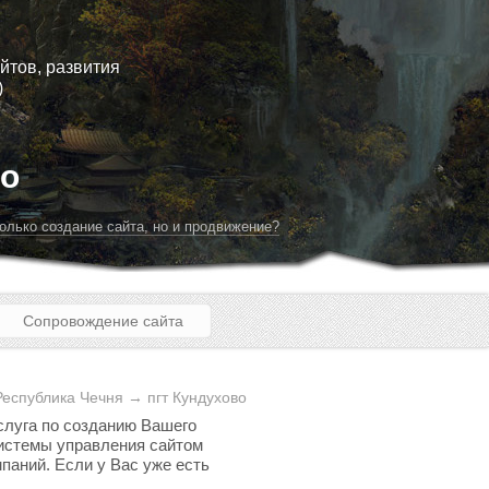
йтов, развития
)
во
олько создание сайта, но и продвижение?
Сопровождение сайта
еспублика Чечня → пгт Кундухово
услуга по созданию Вашего
 системы управления сайтом
паний. Если у Вас уже есть