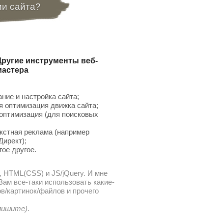
ии сайта?
Другие инструменты веб-
мастера
ние и настройка сайта;
 оптимизация движка сайта;
птимизация (для поисковых
;
кстная реклама (например
Директ);
гое другое.
, HTML(CSS) и JS/jQuery. И мне
ам все-таки использовать какие-
в/картинок/файлов и прочего
 пишите)
.