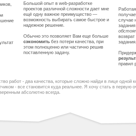
Большой опыт в web-разработке
ников,
проектов различной сложности дает мне
Работая
ещё одну важное преимущество —
получае
ои
возможность выбирать самое быстрое и
случае 
решение
надежное решение.
задани
обстоя
Обычно это позволяет Вам еще больше
возврат
сэкономить
без потери качества, при
задания
ультат
этом полноценно или частично решив
поставленную задачу.
Придер
результ
правил 
тво работ - два качества, которые сложно найди в лице одной 
чиком - все становится куда реальнее. Я хочу стать в первую
уверенным абсолютно всегда.