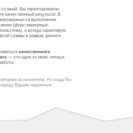
 со мной, Вы гарантированно
те качественный результат. В
невозможности выполнения
я мною
(форс-мажорные
тельства)
, я всегда гарантирую
 всей суммы в рамках данного
.
живаться
качественного
ата
— это одно из моих личных
работы.
компании-исполнителя. Но когда Вы
 очередь Вашим надежным