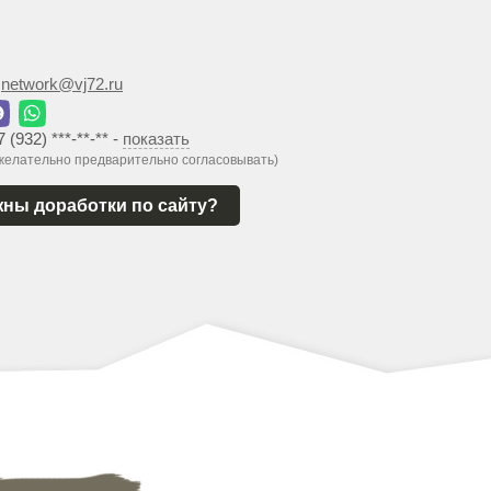
:
network@vj72.ru
7 (932) ***-**-**
-
показать
 желательно предварительно согласовывать)
ны доработки по сайту?