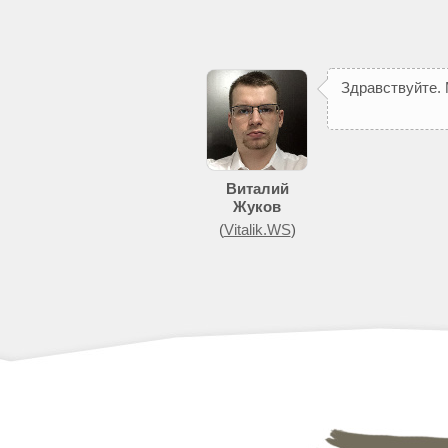
З
д
р
а
в
с
т
в
у
й
т
е
.
Виталий
Жуков
(
Vitalik.WS
)