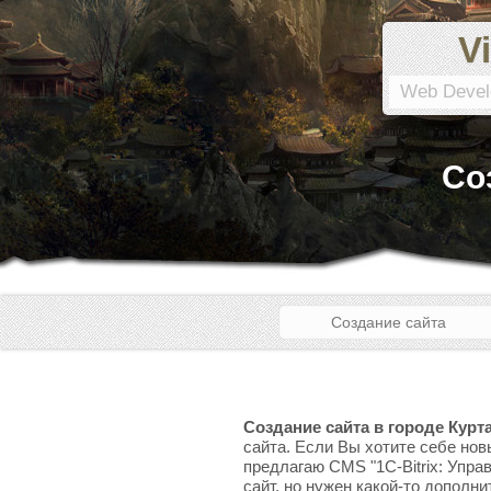
Vi
Web Devel
Со
Создание сайта
Создание сайта в городе Кур
сайта. Если Вы хотите себе нов
предлагаю CMS "1C-Bitrix: Упра
сайт, но нужен какой-то дополни