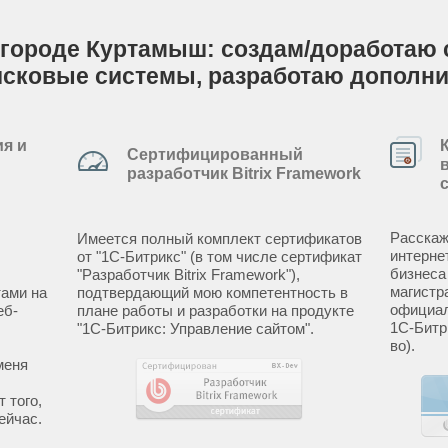
 городе Куртамыш: создам/доработаю са
исковые системы, разработаю дополн
я и
Сертифицированный
разработчик Bitrix Framework
Расскаж
Имеется полный комплект сертификатов
интерне
от "1С-Битрикс" (в том числе сертификат
бизнеса
"Разработчик Bitrix Framework"),
магистр
ами на
подтвердающий мою компетентность в
официал
еб-
плане работы и разработки на продукте
1С-Битр
"1С-Битрикс: Управление сайтом".
во).
меня
 того,
ейчас.