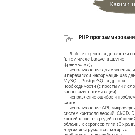
Какими т
PHP программировани
— Любые скрипты и доработки н
(в том числе Laravel и другие
фреймворки);
— использование для хранения, 
и перезаписи информации баз да
MySQL, PostgreSQL и др. при
необходимости (с простыми и сл
запросами; оптимизация);
— исправление ошибок и проблем
сайте;
— использование API, микросерв
систем контроля версий, CI/CD, D
контейнеров, очередей сообщений
облачных сервисов типа s3 хран
других инструментов, которые
необходимы в разработке и