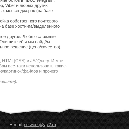
ние ботов в MAX, Telegram,
p, Viber и любых других
ых мессенджерах (на базе
ойка собственного почтового
на базе хостинга/выделенного
;
гое другое. Люблю сложные
 Опишите её и мы найдём
ьное решение (цена/качество).
, HTML(CSS) и JS/jQuery. И мне
ам все-таки использовать какие-
в/картинок/файлов и прочего
 пишите)
.
E-mail:
network@vj72.ru