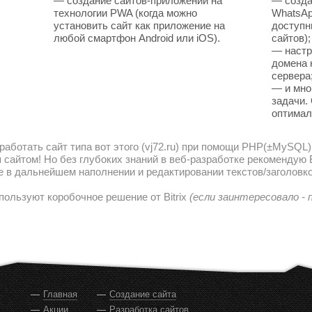
— создание сайтов-приложений на
— созда
технологии PWA (когда можно
WhatsAp
установить сайт как приложение на
доступн
любой смартфон Android или iOS).
сайтов);
— настр
домена 
сервера
— и мно
задачи.
оптимал
работать сайт типа вот этого (vj72.ru) при помощи PHP(±MySQL)
сайтом! Но без глубоких знаний в веб-разработке рекомендую В
е в дальнейшем наполнении и редактировании текстов/заголовко
пользуют коробочное решение от Bitrix
(если заинтересовало -
Главная
Создание сайта
Акции
Разработка сайтов