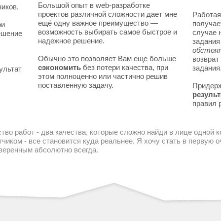
Большой опыт в web-разработке
ников,
проектов различной сложности дает мне
Работая
ещё одну важное преимущество —
получае
ои
возможность выбирать самое быстрое и
случае 
решение
надежное решение.
задани
обстоя
Обычно это позволяет Вам еще больше
возврат
сэкономить
без потери качества, при
задания
ультат
этом полноценно или частично решив
поставленную задачу.
Придер
результ
правил 
тво работ - два качества, которые сложно найди в лице одной 
чиком - все становится куда реальнее. Я хочу стать в первую
уверенным абсолютно всегда.