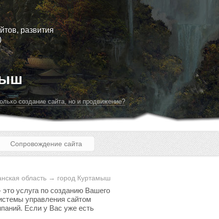
йтов, развития
)
мыш
олько создание сайта, но и продвижение?
Сопровождение сайта
анская область → город Куртамыш
- это услуга по созданию Вашего
 системы управления сайтом
паний. Если у Вас уже есть