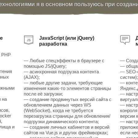
ехнологиями я в основном пользуюсь при создан
е
JavaScript (или jQuery)
разработка
а PHP
— Любые спецэффекты в браузере с
— Созда
помощью JS/jQuery;
— общая
чтения
— асинхронная подгрузка контента
— SEO-о
нных
(AJAX);
систем)
— любые другие задачи, требующие
— конте
ожными
изменения каких-то элементов страницы
Яндекс.
после её загрузки;
— настр
 на
— создание продвинутых версий сайта с
виртуал
обновлением данных через WS
— настр
исов,
(WebSocket), когда не требуется
конроля
ocker
перезагрузка страницы для обновления/
версии к
,
подгрузки динамического контента;
— настр
илища и
— создание личных кабинетов и версий
приложен
сайтов на Vue.js и других фреймворках;
если не