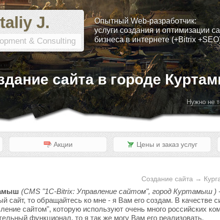
taliy J.
Опытный Web-разработчик:
услуги создания и оптимизации са
бизнеса в интернете (+Bitrix +SEO
opment & Consulting
здание сайта в городе Курта
Нужно не т
Акции
Цены и заказ услуг
Создание сайта → Кург
тамыш
(CMS "1C-Bitrix: Управление сайтом", город Куртамыш )
ый сайт, то обращайтесь ко мне - я Вам его создам. В качестве
вление сайтом", которую используют очень много российских ком
тельный функционал, то я так же могу Вам его реализовать.