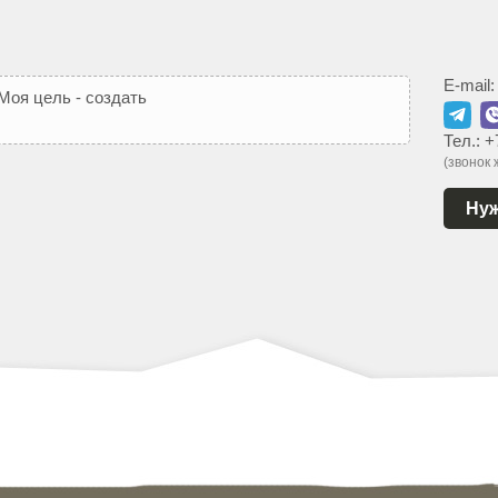
E-mail
М
о
я
ц
е
л
ь
-
с
о
з
д
а
т
ь
В
а
м
т
а
к
о
й
с
а
й
т
,
к
Тел.:
+
(звонок
Нуж